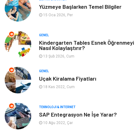
Yüzmeye Başlarken Temel Bilgiler
Metal
Evlilik Rehberi
15 Oca 2026, Per
Müzik
Finans & Ekonomi
GENEL
Yeme & İçme
Anne & Çocuk
Kindergarten Tables Esnek Öğrenmeyi
Nasıl Kolaylaştırır?
13 Şub 2026, Cum
Ev İşleri
Gayrimenkul
GENEL
Organizasyon
Keyif & Hobi
Uçak Kiralama Fiyatları
18 Kas 2022, Cum
Astroloji
Aksesuar
Mobilya
diş sağlığı
TEKNOLOJI & İNTERNET
SAP Entegrasyon Ne İşe Yarar?
Bebek Giyim
saç dökülmesi
10 Ağu 2022, Çar
saç bakımı
beslenme