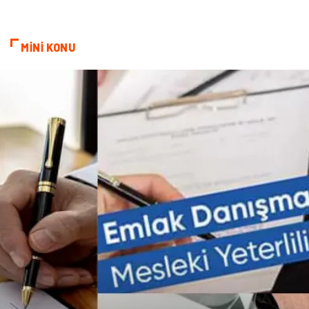
kozmetiğin püf noktaları
Spor Malzemeleri
MİNİ KONU
Doğal Enerji Kaynakları
İşitme
Mermer