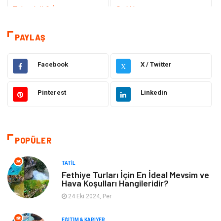
Teknoloji & İnternet
Sağlık
Eğitim & Kariyer
Hizmet
PAYLAŞ
Hukuk
Moda
Facebook
X / Twitter
X
Gündem
Elektronik
Pinterest
Linkedin
Otomotiv
Sağlıklı Yaşam
Dekorasyon
Güzellik & Bakım
POPÜLER
Tatil
Giyim
TATIL
Fethiye Turları İçin En İdeal Mevsim ve
Hava Koşulları Hangileridir?
Alışveriş
Gençlik & Eğlence
24 Eki 2024, Per
Genel Kültür
Gıda
EĞITIM & KARIYER