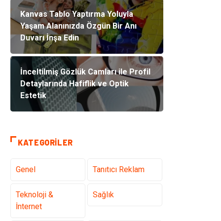
Kanvas Tablo Yaptırma Yoluyla
Yaşam Alanınızda Özgün Bir Anı
Duvarı İnşa Edin
İnceltilmiş Gözlük Camları ile Profil
Detaylarında Hafiflik ve Optik
Estetik
KATEGORILER
Genel
Tanıtıcı Reklam
Teknoloji &
Sağlık
İnternet