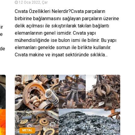
12 Oca 2022, Çar
Cıvata Özellikleri Nelerdir?Cıvata parçaların
birbirine bağlanmasını sağlayan parçaların üzerine
delik açılması ile sıkıştırılarak takılan bağlantı
ir
elemanlarının genel ismidir. Cıvata yapı
ve
mühendisliğinde ise bulon ismi ile bilinir. Bu yapı
elemanları genelde somun ile birlikte kullanılır.
rde
Cıvata makine ve inşaat sektöründe sıklıkla...
METAL