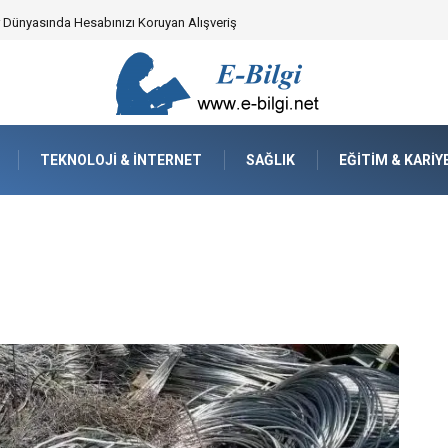
yzaj Mimarisindeki Hayati Rolü
TEKNOLOJI & İNTERNET
SAĞLIK
EĞITIM & KARIY