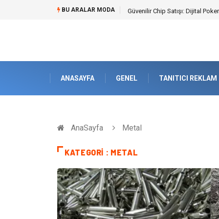
BU ARALAR MODA
Bahçe Çiti Kültürü ve Modern Pe
ANASAYFA
GENEL
TANITICI REKLAM
AnaSayfa
Metal
KATEGORI : METAL