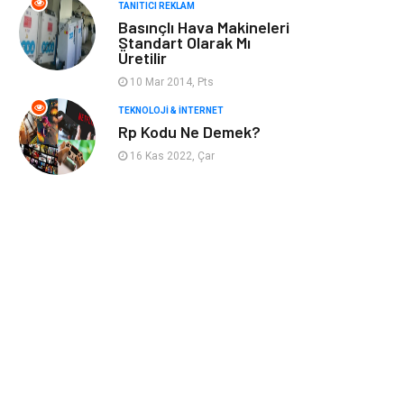
TANITICI REKLAM
noktaları
Basınçlı Hava Makineleri
Standart Olarak Mı
Üretilir
Doğal Enerji
İşitme
Kaynakları
10 Mar 2014, Pts
TEKNOLOJI & İNTERNET
Mermer
Rp Kodu Ne Demek?
16 Kas 2022, Çar