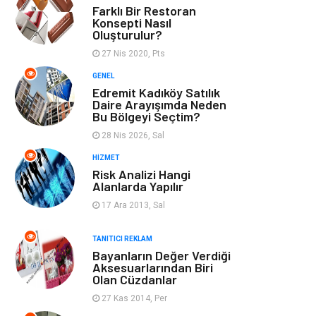
Farklı Bir Restoran
Konsepti Nasıl
Müzik
Finans & Ekonomi
Oluşturulur?
27 Nis 2020, Pts
Yeme & İçme
Anne & Çocuk
GENEL
Edremit Kadıköy Satılık
Ev İşleri
Gayrimenkul
Daire Arayışımda Neden
Bu Bölgeyi Seçtim?
Organizasyon
Keyif & Hobi
28 Nis 2026, Sal
HIZMET
Astroloji
Aksesuar
Risk Analizi Hangi
Alanlarda Yapılır
Mobilya
diş sağlığı
17 Ara 2013, Sal
Bebek Giyim
saç dökülmesi
TANITICI REKLAM
Bayanların Değer Verdiği
Aksesuarlarından Biri
saç bakımı
beslenme
Olan Cüzdanlar
27 Kas 2014, Per
kozmetiğin püf
Spor Malzemeleri