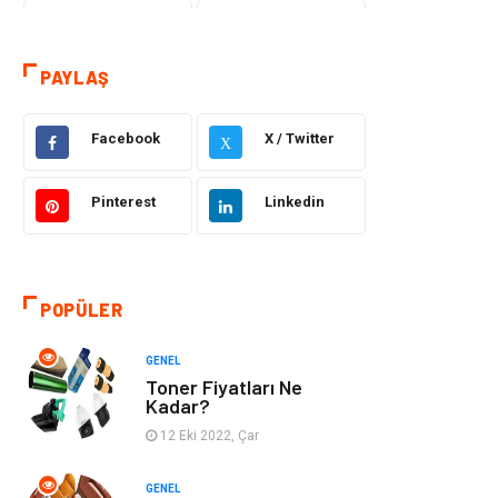
Eğitim & Kariyer
Hizmet
PAYLAŞ
Hukuk
Moda
Gündem
Elektronik
Facebook
X / Twitter
X
Otomotiv
Sağlıklı Yaşam
Pinterest
Linkedin
Dekorasyon
Güzellik & Bakım
Tatil
Giyim
POPÜLER
Alışveriş
Gençlik & Eğlence
GENEL
Toner Fiyatları Ne
Kadar?
Genel Kültür
Gıda
12 Eki 2022, Çar
Metal
Evlilik Rehberi
GENEL