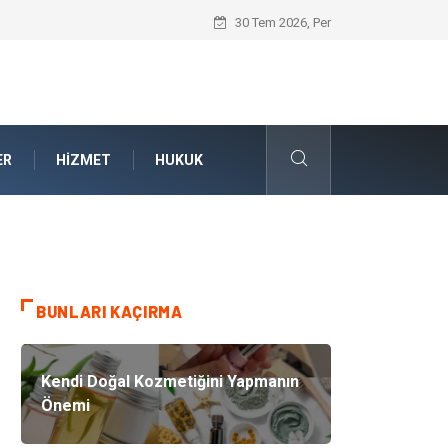
Kalite Yönetim Sistemi ile Kurumsal Stan
30 Tem 2026, Per
ER
HIZMET
HUKUK
BUNLARI KAÇIRMA
Kendi Doğal Kozmetiğini Yapmanın
Önemi