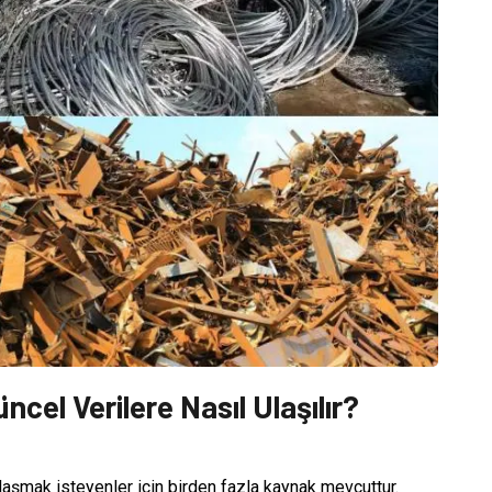
ncel Verilere Nasıl Ulaşılır?
ulaşmak isteyenler için birden fazla kaynak mevcuttur.