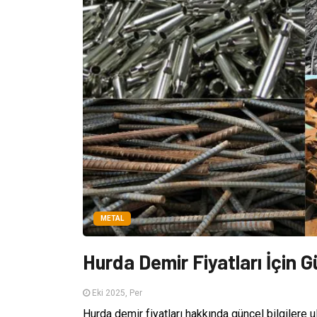
METAL
Hurda Demir Fiyatları İçin Gü
Eki 2025, Per
Hurda demir fiyatları hakkında güncel bilgilere 