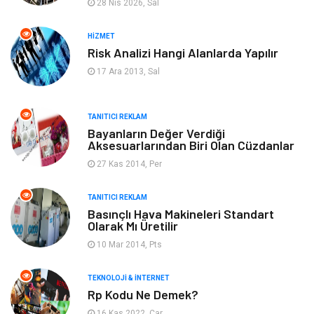
28 Nis 2026, Sal
Ev İşleri
Gayrimenkul
HIZMET
Risk Analizi Hangi Alanlarda Yapılır
Organizasyon
Keyif & Hobi
17 Ara 2013, Sal
Astroloji
Aksesuar
TANITICI REKLAM
Mobilya
diş sağlığı
Bayanların Değer Verdiği
Aksesuarlarından Biri Olan Cüzdanlar
Bebek Giyim
saç dökülmesi
27 Kas 2014, Per
saç bakımı
beslenme
TANITICI REKLAM
Basınçlı Hava Makineleri Standart
Olarak Mı Üretilir
kozmetiğin püf noktaları
Spor Malzemeleri
10 Mar 2014, Pts
Doğal Enerji Kaynakları
İşitme
TEKNOLOJI & İNTERNET
Rp Kodu Ne Demek?
Mermer
16 Kas 2022, Çar