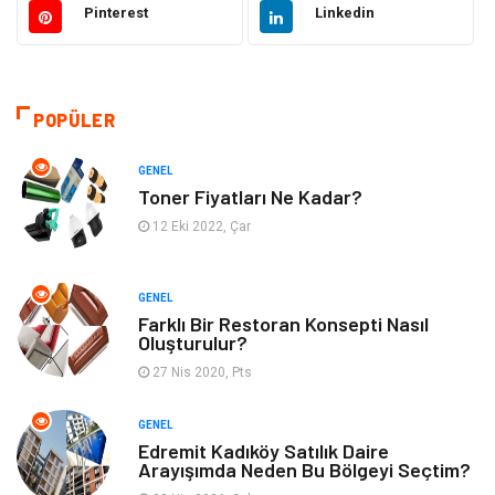
Pinterest
Linkedin
Gündem
Elektronik
Otomotiv
Sağlıklı Yaşam
POPÜLER
Dekorasyon
Güzellik & Bakım
GENEL
Tatil
Giyim
Toner Fiyatları Ne Kadar?
12 Eki 2022, Çar
Alışveriş
Gençlik & Eğlence
GENEL
Genel Kültür
Gıda
Farklı Bir Restoran Konsepti Nasıl
Oluşturulur?
Metal
Evlilik Rehberi
27 Nis 2020, Pts
Müzik
Finans & Ekonomi
GENEL
Edremit Kadıköy Satılık Daire
Arayışımda Neden Bu Bölgeyi Seçtim?
Yeme & İçme
Anne & Çocuk