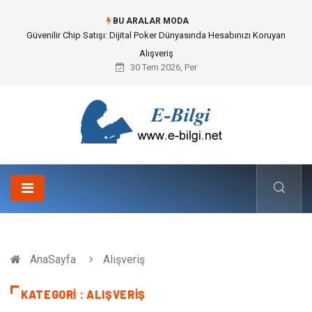
BU ARALAR MODA
Bahçe Çiti Kültürü ve Modern Peyzaj Mimarisindeki Hayati Rolü
30 Tem 2026, Per
AnaSayfa
Alışveriş
KATEGORI : ALIŞVERIŞ