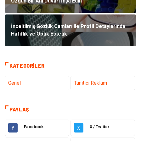
Özgün Bir Anı Duvarı İnşa Edin
İnceltilmiş Gözlük Camları ile Profil Detaylarında
Hafiflik ve Optik Estetik
KATEGORILER
Genel
Tanıtıcı Reklam
Teknoloji & İnternet
Sağlık
PAYLAŞ
Eğitim & Kariyer
Hizmet
Facebook
X / Twitter
X
Hukuk
Moda