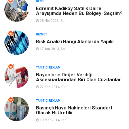
GENEL
Edremit Kadıköy Satılık Daire
Arayışımda Neden Bu Bölgeyi Seçtim?
Yeme & İçme
Anne & Çocuk
28 Nis 2026, Sal
Ev İşleri
Gayrimenkul
HIZMET
Risk Analizi Hangi Alanlarda Yapılır
Organizasyon
Keyif & Hobi
17 Ara 2013, Sal
Astroloji
Aksesuar
TANITICI REKLAM
Mobilya
diş sağlığı
Bayanların Değer Verdiği
Aksesuarlarından Biri Olan Cüzdanlar
Bebek Giyim
saç dökülmesi
27 Kas 2014, Per
saç bakımı
beslenme
TANITICI REKLAM
Basınçlı Hava Makineleri Standart
Olarak Mı Üretilir
kozmetiğin püf noktaları
Spor Malzemeleri
10 Mar 2014, Pts