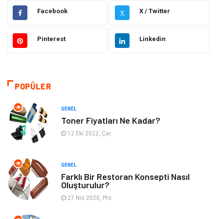
Facebook
X / Twitter
X
Hukuk
Moda
Pinterest
Linkedin
Gündem
Elektronik
Otomotiv
Sağlıklı Yaşam
POPÜLER
Dekorasyon
Güzellik & Bakım
GENEL
Tatil
Giyim
Toner Fiyatları Ne Kadar?
12 Eki 2022, Çar
Alışveriş
Gençlik & Eğlence
GENEL
Genel Kültür
Gıda
Farklı Bir Restoran Konsepti Nasıl
Oluşturulur?
Metal
Evlilik Rehberi
27 Nis 2020, Pts
Müzik
Finans & Ekonomi