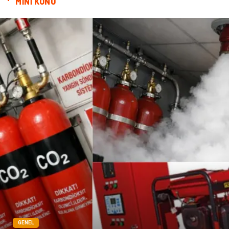
MİNİ KONU
Doğal Enerji Kaynakları
İşitme
Mermer
GENEL