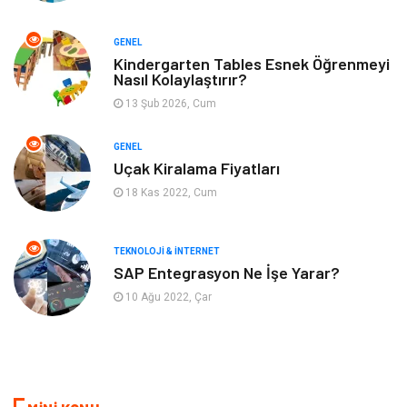
Müzik
Finans & Ekonomi
GENEL
Yeme & İçme
Anne & Çocuk
Kindergarten Tables Esnek Öğrenmeyi
Nasıl Kolaylaştırır?
13 Şub 2026, Cum
Ev İşleri
Gayrimenkul
GENEL
Organizasyon
Keyif & Hobi
Uçak Kiralama Fiyatları
18 Kas 2022, Cum
Astroloji
Aksesuar
Mobilya
diş sağlığı
TEKNOLOJI & İNTERNET
SAP Entegrasyon Ne İşe Yarar?
Bebek Giyim
saç dökülmesi
10 Ağu 2022, Çar
saç bakımı
beslenme
kozmetiğin püf noktaları
Spor Malzemeleri