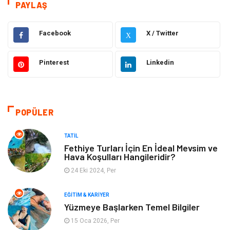
Eğitim & Kariyer
Hizmet
PAYLAŞ
Hukuk
Moda
Facebook
X / Twitter
X
Gündem
Elektronik
Pinterest
Linkedin
Otomotiv
Sağlıklı Yaşam
Dekorasyon
Güzellik & Bakım
POPÜLER
Tatil
Giyim
TATIL
Fethiye Turları İçin En İdeal Mevsim ve
Hava Koşulları Hangileridir?
Alışveriş
Gençlik & Eğlence
24 Eki 2024, Per
Genel Kültür
Gıda
EĞITIM & KARIYER
Yüzmeye Başlarken Temel Bilgiler
Metal
Evlilik Rehberi
15 Oca 2026, Per