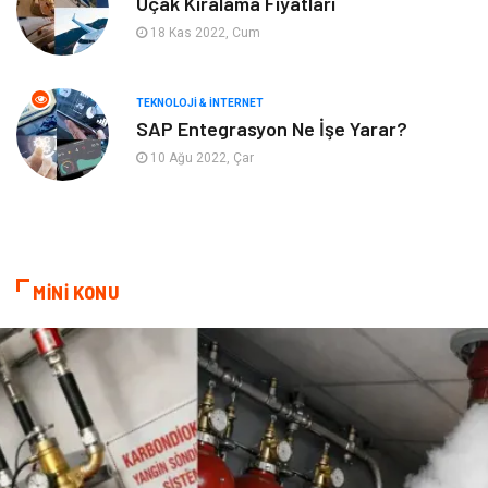
Uçak Kiralama Fiyatları
18 Kas 2022, Cum
Astroloji
Aksesuar
Mobilya
diş sağlığı
TEKNOLOJI & İNTERNET
SAP Entegrasyon Ne İşe Yarar?
Bebek Giyim
saç dökülmesi
10 Ağu 2022, Çar
saç bakımı
beslenme
kozmetiğin püf noktaları
Spor Malzemeleri
MİNİ KONU
Doğal Enerji Kaynakları
İşitme
Mermer