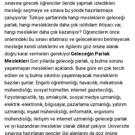
sınavına girecek öğrenciler ileride yapmak istedikleri
mesleği seçmeye ve sınava bu yönde hazırlanmaya
çalışıyorlar. Türkiye şartlarında hangi mesleklerin geleceği
parlak, hangi mesleklerde daha çok istihdam ihtiyacı var,
hangi meslekler daha çok kazanıyor? Öğrencilerin önce
önlerindeki bu sınavı atlatması ve geleceklerini belirleyecek
mesleğe kendi isteklerini ve ilgilerini göz önüne alarak
doğru karar vermeleri gerekiyor.
Geleceğin Parlak
Meslekleri
Son yıllarda geleceği parlak, iş bulma sorunu
yaşanmayan meslekleri açıklandı. Buna göre en çok tercih
edilen ve iş bulma sıkıntısı yaşanmayacak mesleklerin
bazıları şunlar: Engelli öğretmenliği, havacılık, mekatronik
mühendisliği, sosyal hizmetler, internet gazeteciliği,
fizyoterapistlik, tıp, emlakçılık, sosyal medya uzmanlığı,
elektrik-elektronik, bilgisayar, pazarlama uzmanlığı, yatırım
uzmanlığı, inşaat mühendisliği, enformatik, ergonomi
mühendisliği, iletişim ve internet uzmanlığı geleceği parlak
ve iyi kazandıran meslekler olarak dikkat çekiyor. Üniversite
sınavına hazırlanan gençler ilgi alanlarını da göz önüne