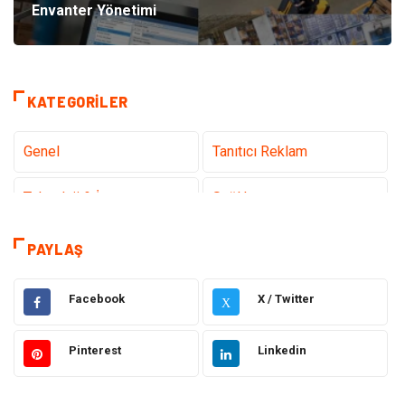
Envanter Yönetimi
KATEGORILER
Genel
Tanıtıcı Reklam
Teknoloji & İnternet
Sağlık
Eğitim & Kariyer
Hizmet
PAYLAŞ
Hukuk
Moda
Facebook
X / Twitter
X
Gündem
Elektronik
Pinterest
Linkedin
Otomotiv
Sağlıklı Yaşam