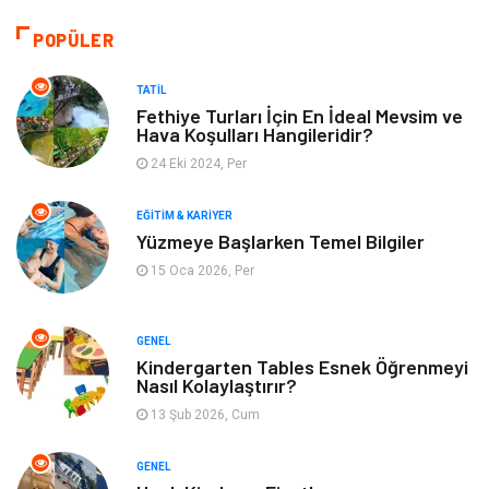
Dekorasyon
Güzellik & Bakım
POPÜLER
Tatil
Giyim
TATIL
Fethiye Turları İçin En İdeal Mevsim ve
Hava Koşulları Hangileridir?
Alışveriş
Gençlik & Eğlence
24 Eki 2024, Per
Genel Kültür
Gıda
EĞITIM & KARIYER
Yüzmeye Başlarken Temel Bilgiler
Metal
Evlilik Rehberi
15 Oca 2026, Per
Müzik
Finans & Ekonomi
GENEL
Yeme & İçme
Anne & Çocuk
Kindergarten Tables Esnek Öğrenmeyi
Nasıl Kolaylaştırır?
13 Şub 2026, Cum
Ev İşleri
Gayrimenkul
GENEL
Organizasyon
Keyif & Hobi