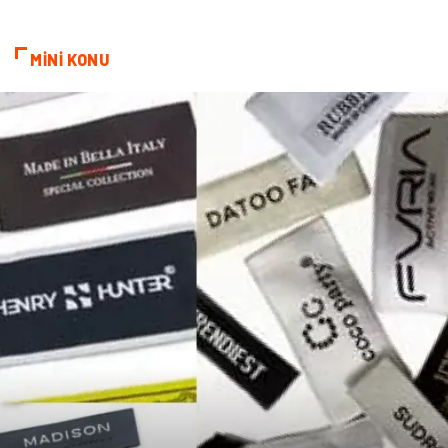
kozmetiğin püf noktaları
Spor Malzemeleri
MİNİ KONU
Doğal Enerji Kaynakları
İşitme
Mermer