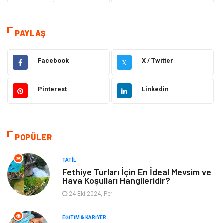
Teknoloji & İnternet
Sağlık
Eğitim & Kariyer
Hizmet
PAYLAŞ
Hukuk
Moda
Facebook
X / Twitter
X
Gündem
Elektronik
Pinterest
Linkedin
Otomotiv
Sağlıklı Yaşam
Dekorasyon
Güzellik & Bakım
POPÜLER
Tatil
Giyim
TATIL
Fethiye Turları İçin En İdeal Mevsim ve
Hava Koşulları Hangileridir?
Alışveriş
Gençlik & Eğlence
24 Eki 2024, Per
Genel Kültür
Gıda
EĞITIM & KARIYER