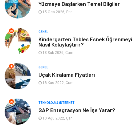
Yüzmeye Başlarken Temel Bilgiler
Metal
Evlilik Rehberi
15 Oca 2026, Per
Müzik
Finans & Ekonomi
GENEL
Yeme & İçme
Anne & Çocuk
Kindergarten Tables Esnek Öğrenmeyi
Nasıl Kolaylaştırır?
13 Şub 2026, Cum
Ev İşleri
Gayrimenkul
GENEL
Organizasyon
Keyif & Hobi
Uçak Kiralama Fiyatları
18 Kas 2022, Cum
Astroloji
Aksesuar
Mobilya
diş sağlığı
TEKNOLOJI & İNTERNET
SAP Entegrasyon Ne İşe Yarar?
Bebek Giyim
saç dökülmesi
10 Ağu 2022, Çar
saç bakımı
beslenme