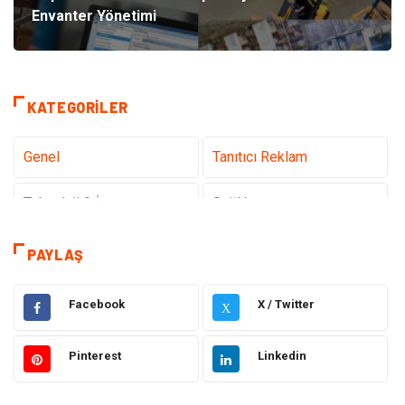
Envanter Yönetimi
KATEGORILER
Genel
Tanıtıcı Reklam
Teknoloji & İnternet
Sağlık
Eğitim & Kariyer
Hizmet
PAYLAŞ
Hukuk
Moda
Facebook
X / Twitter
X
Gündem
Elektronik
Pinterest
Linkedin
Otomotiv
Sağlıklı Yaşam