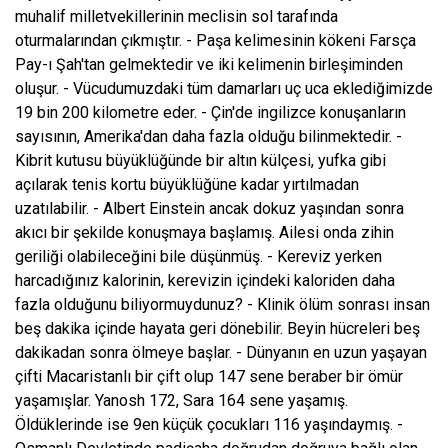
muhalif milletvekillerinin meclisin sol tarafında
oturmalarından çıkmıştır. - Paşa kelimesinin kökeni Farsça
Pay-ı Şah'tan gelmektedir ve iki kelimenin birleşiminden
oluşur. - Vücudumuzdaki tüm damarları uç uca eklediğimizde
19 bin 200 kilometre eder. - Çin'de ingilizce konuşanların
sayısının, Amerika'dan daha fazla olduğu bilinmektedir. -
Kibrit kutusu büyüklüğünde bir altın külçesi, yufka gibi
açılarak tenis kortu büyüklüğüne kadar yırtılmadan
uzatılabilir. - Albert Einstein ancak dokuz yaşından sonra
akıcı bir şekilde konuşmaya başlamış. Ailesi onda zihin
geriliği olabileceğini bile düşünmüş. - Kereviz yerken
harcadığınız kalorinin, kerevizin içindeki kaloriden daha
fazla olduğunu biliyormuydunuz? - Klinik ölüm sonrası insan
beş dakika içinde hayata geri dönebilir. Beyin hücreleri beş
dakikadan sonra ölmeye başlar. - Dünyanın en uzun yaşayan
çifti Macaristanlı bir çift olup 147 sene beraber bir ömür
yaşamışlar. Yanosh 172, Sara 164 sene yaşamış.
Öldüklerinde ise 9en küçük çocukları 116 yaşındaymış. -