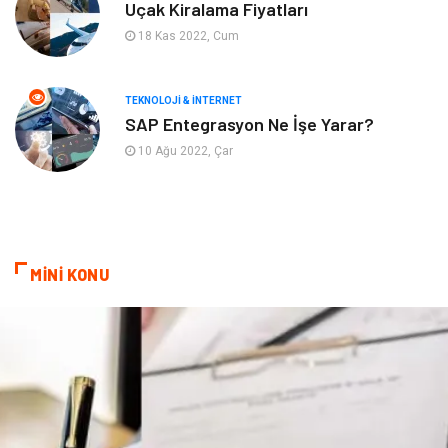
Uçak Kiralama Fiyatları
18 Kas 2022, Cum
Astroloji
Aksesuar
Mobilya
diş sağlığı
TEKNOLOJI & İNTERNET
SAP Entegrasyon Ne İşe Yarar?
Bebek Giyim
saç dökülmesi
10 Ağu 2022, Çar
saç bakımı
beslenme
kozmetiğin püf noktaları
Spor Malzemeleri
MİNİ KONU
Doğal Enerji Kaynakları
İşitme
Mermer