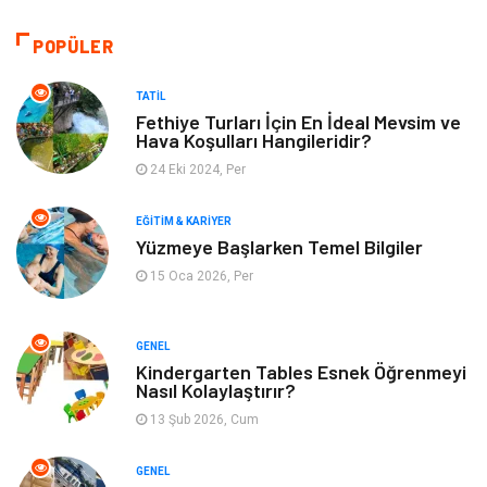
Dekorasyon
Güzellik & Bakım
POPÜLER
Tatil
Giyim
TATIL
Fethiye Turları İçin En İdeal Mevsim ve
Hava Koşulları Hangileridir?
Alışveriş
Gençlik & Eğlence
24 Eki 2024, Per
Genel Kültür
Gıda
EĞITIM & KARIYER
Yüzmeye Başlarken Temel Bilgiler
Metal
Evlilik Rehberi
15 Oca 2026, Per
Müzik
Finans & Ekonomi
GENEL
Yeme & İçme
Anne & Çocuk
Kindergarten Tables Esnek Öğrenmeyi
Nasıl Kolaylaştırır?
13 Şub 2026, Cum
Ev İşleri
Gayrimenkul
GENEL
Organizasyon
Keyif & Hobi