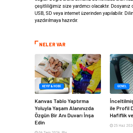
çeşitliliğimiz size yardımcı olacaktır. Dosyanız
USB, SD veya internet üzerinden yapılabilir. Di
yazdırılmaya hazırdır.
NELER VAR
KEYIF & HOBI
GENEL
Kanvas Tablo Yaptırma
İnceltilm
Yoluyla Yaşam Alanınızda
ile Profil
Özgün Bir Anı Duvarı İnşa
Hafiflik v
Edin
25 Haz 2026
06 Tem 2026, Pts