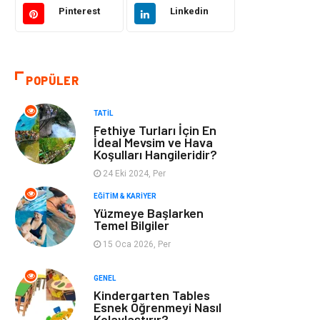
Pinterest
Linkedin
Tatil
Giyim
Alışveriş
Gençlik & Eğlence
POPÜLER
Genel Kültür
Gıda
TATIL
Fethiye Turları İçin En
Metal
Evlilik Rehberi
İdeal Mevsim ve Hava
Koşulları Hangileridir?
24 Eki 2024, Per
Müzik
Finans & Ekonomi
EĞITIM & KARIYER
Yüzmeye Başlarken
Yeme & İçme
Anne & Çocuk
Temel Bilgiler
15 Oca 2026, Per
Ev İşleri
Gayrimenkul
GENEL
Organizasyon
Keyif & Hobi
Kindergarten Tables
Esnek Öğrenmeyi Nasıl
Kolaylaştırır?