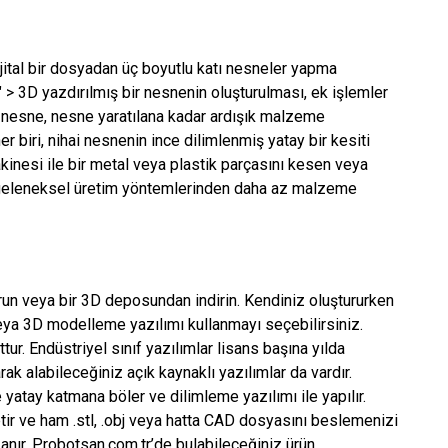
ijital bir dosyadan üç boyutlu katı nesneler yapma
k" > 3D yazdırılmış bir nesnenin oluşturulması, ek işlemler
 bir nesne, nesne yaratılana kadar ardışık malzeme
er biri, nihai nesnenin ince dilimlenmiş yatay bir kesiti
akinesi ile bir metal veya plastik parçasını kesen veya
kı, geleneksel üretim yöntemlerinden daha az malzeme
urun veya bir 3D deposundan indirin. Kendiniz oluştururken
veya 3D modelleme yazılımı kullanmayı seçebilirsiniz.
ur. Endüstriyel sınıf yazılımlar lisans başına yılda
rak alabileceğiniz açık kaynaklı yazılımlar da vardır.
yatay katmana böler ve dilimleme yazılımı ile yapılır.
ptir ve ham .stl, .obj veya hatta CAD dosyasını beslemenizi
anır. Probotsan.com.tr’de bulabileceğiniz ürün