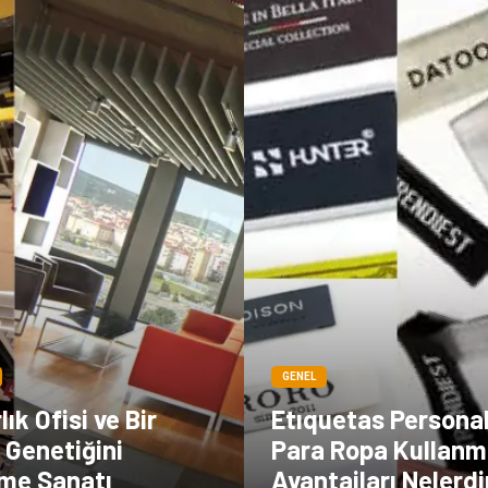
GENEL
ık Ofisi ve Bir
Etıquetas Persona
 Genetiğini
Para Ropa Kullanm
rme Sanatı
Avantajları Nelerdi