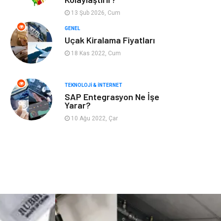
Astroloji
Aksesuar
13 Şub 2026, Cum
Mobilya
diş sağlığı
GENEL
Uçak Kiralama Fiyatları
Bebek Giyim
saç dökülmesi
18 Kas 2022, Cum
saç bakımı
beslenme
TEKNOLOJI & İNTERNET
SAP Entegrasyon Ne İşe
kozmetiğin püf
Spor Malzemeleri
Yarar?
noktaları
10 Ağu 2022, Çar
Doğal Enerji
İşitme
Kaynakları
Mermer