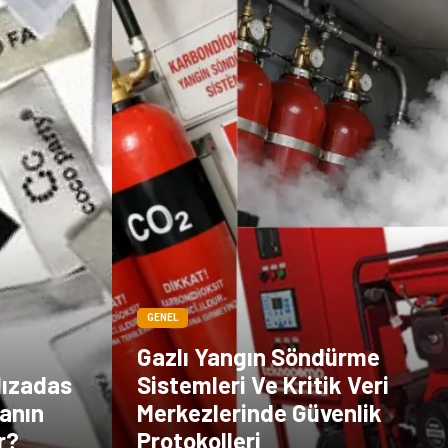
GENEL
Gazlı Yangın Söndürme
lızadas
Sistemleri Ve Kritik Veri
anın
Merkezlerinde Güvenlik
r?
Protokolleri