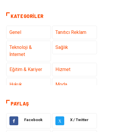
KATEGORILER
Genel
Tanıtıcı Reklam
Teknoloji &
Sağlık
İnternet
Eğitim & Kariyer
Hizmet
Hukuk
Moda
Gündem
Elektronik
PAYLAŞ
Otomotiv
Sağlıklı Yaşam
Facebook
X / Twitter
X
Dekorasyon
Güzellik & Bakım