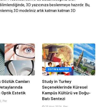
 dilimlendiğinde, 3D yazıcınıza beslenmeye hazırdır. Bu,
limlenmiş 3D modeliniz artık katman katman 3D
EĞITIM & KARIYER
iş Gözlük Camları
Study in Turkey
 Detaylarında
Seçeneklerinde Küresel
e Optik Estetik
Kampüs Kültürü ve Doğu-
Batı Sentezi
, Per
25 Haz 2026, Per