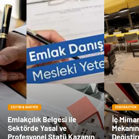
EĞITIM & KARIYER
DEKORASYON
Emlakçılık Belgesi ile
İç Mimarl
Sektörde Yasal ve
Mekanın
Profesyonel Statü Kazanın
Değişti