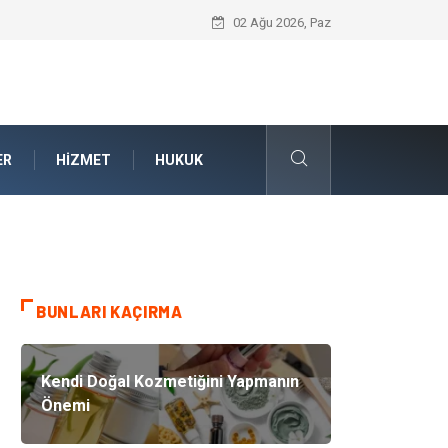
Bahçe Çiti Kültürü ve Modern Peyzaj Mi
02 Ağu 2026, Paz
ER
HIZMET
HUKUK
BUNLARI KAÇIRMA
Kendi Doğal Kozmetiğini Yapmanın
Önemi