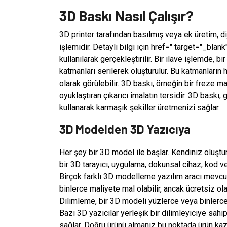
3D Baskı Nasıl Çalışır?
3D printer tarafından basılmış veya ek üretim, d
işlemidir. Detaylı bilgi için href=" target="_blan
kullanılarak gerçekleştirilir. Bir ilave işlemde,
katmanları serilerek oluşturulur. Bu katmanların h
olarak görülebilir. 3D baskı, örneğin bir freze m
oyuklaştıran çıkarıcı imalatın tersidir. 3D bas
kullanarak karmaşık şekiller üretmenizi sağlar.
3D Modelden 3D Yazıcıya
Her şey bir 3D model ile başlar. Kendiniz oluşt
bir 3D tarayıcı, uygulama, dokunsal cihaz, kod 
Birçok farklı 3D modelleme yazılım aracı mevcutt
binlerce maliyete mal olabilir, ancak ücretsiz ola
Dilimleme, bir 3D modeli yüzlerce veya binlerce 
Bazı 3D yazıcılar yerleşik bir dilimleyiciye sahi
sağlar. Doğru ürünü almanız bu noktada ürün kaz