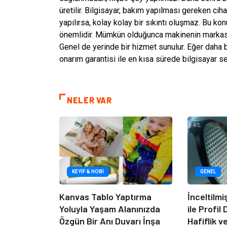
üretilir. Bilgisayar, bakım yapılması gereken ciha
yapılırsa, kolay kolay bir sıkıntı oluşmaz. Bu ko
önemlidir. Mümkün olduğunca makinenin markası 
Genel de yerinde bir hizmet sunulur. Eğer daha b
onarım garantisi ile en kısa sürede bilgisayar ser
NELER VAR
KEYIF & HOBI
GENEL
Kanvas Tablo Yaptırma
İnceltilm
Yoluyla Yaşam Alanınızda
ile Profil
Özgün Bir Anı Duvarı İnşa
Hafiflik v