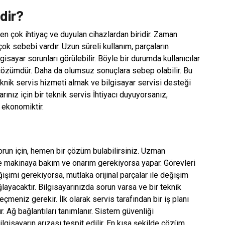
dir?
 en çok ihtiyaç ve duyulan cihazlardan biridir. Zaman
çok sebebi vardır. Uzun süreli kullanım, parçaların
isayar sorunları görülebilir. Böyle bir durumda kullanıcılar
r çözümdür. Daha da olumsuz sonuçlara sebep olabilir. Bu
teknik servis hizmeti almak ve bilgisayar servisi desteği
rınız için bir teknik servis İhtiyacı duyuyorsanız,
 ekonomiktir.
sorun için, hemen bir çözüm bulabilirsiniz. Uzman
e makinaya bakım ve onarım gerekiyorsa yapar. Görevleri
işimi gerekiyorsa, mutlaka orijinal parçalar ile değişim
ğlayacaktır. Bilgisayarınızda sorun varsa ve bir teknik
meniz gerekir. İlk olarak servis tarafından bir iş planı
r. Ağ bağlantıları tanımlanır. Sistem güvenliği
gisayarın arızası tespit edilir. En kısa şekilde çözüm