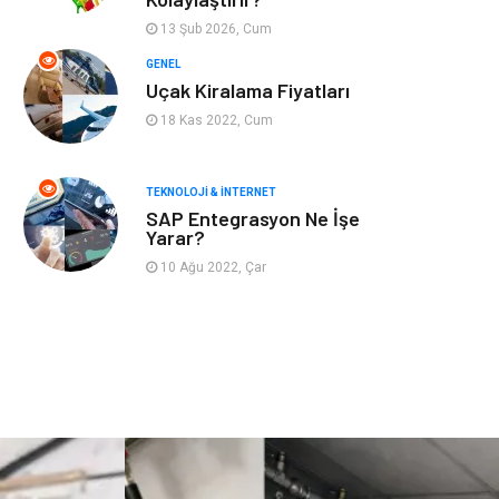
Astroloji
Aksesuar
13 Şub 2026, Cum
Mobilya
diş sağlığı
GENEL
Uçak Kiralama Fiyatları
Bebek Giyim
saç dökülmesi
18 Kas 2022, Cum
saç bakımı
beslenme
TEKNOLOJI & İNTERNET
SAP Entegrasyon Ne İşe
kozmetiğin püf
Spor Malzemeleri
Yarar?
noktaları
10 Ağu 2022, Çar
Doğal Enerji
İşitme
Kaynakları
Mermer