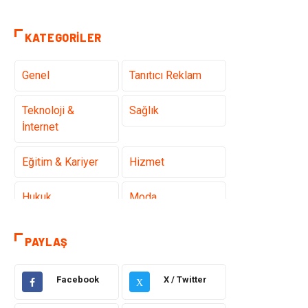
KATEGORILER
Genel
Tanıtıcı Reklam
Teknoloji &
Sağlık
İnternet
Eğitim & Kariyer
Hizmet
Hukuk
Moda
Gündem
Elektronik
PAYLAŞ
Otomotiv
Sağlıklı Yaşam
Facebook
X / Twitter
X
Dekorasyon
Güzellik & Bakım