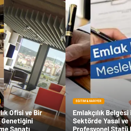
EĞITIM & KARIYER
ık Ofisi ve Bir
Emlakçılık Belgesi 
 Genetiğini
Sektörde Yasal ve
rme Sanatı
Profesyonel Statü