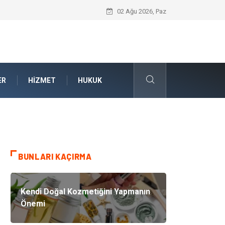
Bahçe Çiti Kültürü ve Modern Peyzaj Mi
02 Ağu 2026, Paz
ER
HIZMET
HUKUK
BUNLARI KAÇIRMA
Kendi Doğal Kozmetiğini Yapmanın
Önemi