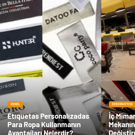
GENEL
DEKORASYON
Etıquetas Personalızadas
İç Mimarl
Para Ropa Kullanmanın
Mekanın
Avantajları Nelerdir?
Değişti