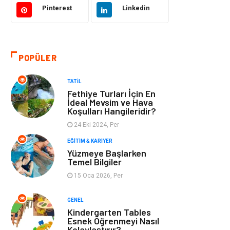
Pinterest
Linkedin
Tatil
Giyim
Alışveriş
Gençlik & Eğlence
POPÜLER
Genel Kültür
Gıda
TATIL
Fethiye Turları İçin En
Metal
Evlilik Rehberi
İdeal Mevsim ve Hava
Koşulları Hangileridir?
24 Eki 2024, Per
Müzik
Finans & Ekonomi
EĞITIM & KARIYER
Yüzmeye Başlarken
Yeme & İçme
Anne & Çocuk
Temel Bilgiler
15 Oca 2026, Per
Ev İşleri
Gayrimenkul
GENEL
Organizasyon
Keyif & Hobi
Kindergarten Tables
Esnek Öğrenmeyi Nasıl
Kolaylaştırır?