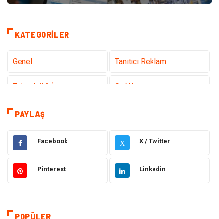
KATEGORILER
Genel
Tanıtıcı Reklam
Teknoloji & İnternet
Sağlık
Eğitim & Kariyer
Hizmet
PAYLAŞ
Hukuk
Moda
Facebook
X / Twitter
X
Gündem
Elektronik
Pinterest
Linkedin
Otomotiv
Sağlıklı Yaşam
Dekorasyon
Güzellik & Bakım
POPÜLER