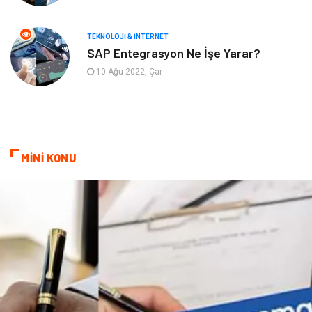
Mobilya
diş sağlığı
TEKNOLOJI & İNTERNET
SAP Entegrasyon Ne İşe Yarar?
Bebek Giyim
saç dökülmesi
10 Ağu 2022, Çar
saç bakımı
beslenme
kozmetiğin püf noktaları
Spor Malzemeleri
MİNİ KONU
Doğal Enerji Kaynakları
İşitme
Mermer