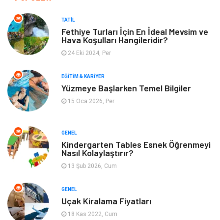
Tatil
Giyim
TATIL
Fethiye Turları İçin En İdeal Mevsim ve
Hava Koşulları Hangileridir?
Alışveriş
Gençlik & Eğlence
24 Eki 2024, Per
Genel Kültür
Gıda
EĞITIM & KARIYER
Yüzmeye Başlarken Temel Bilgiler
Metal
Evlilik Rehberi
15 Oca 2026, Per
Müzik
Finans & Ekonomi
GENEL
Yeme & İçme
Anne & Çocuk
Kindergarten Tables Esnek Öğrenmeyi
Nasıl Kolaylaştırır?
13 Şub 2026, Cum
Ev İşleri
Gayrimenkul
GENEL
Organizasyon
Keyif & Hobi
Uçak Kiralama Fiyatları
18 Kas 2022, Cum
Astroloji
Aksesuar