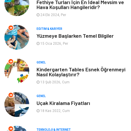
Fethiye Turları İçin En İdeal Mevsim ve
Hava Koşulları Hangileridir?
Alışveriş
Gençlik & Eğlence
24 Eki 2024, Per
Genel Kültür
Gıda
EĞITIM & KARIYER
Yüzmeye Başlarken Temel Bilgiler
Metal
Evlilik Rehberi
15 Oca 2026, Per
Müzik
Finans & Ekonomi
GENEL
Yeme & İçme
Anne & Çocuk
Kindergarten Tables Esnek Öğrenmeyi
Nasıl Kolaylaştırır?
13 Şub 2026, Cum
Ev İşleri
Gayrimenkul
GENEL
Organizasyon
Keyif & Hobi
Uçak Kiralama Fiyatları
18 Kas 2022, Cum
Astroloji
Aksesuar
Mobilya
diş sağlığı
TEKNOLOJI & İNTERNET