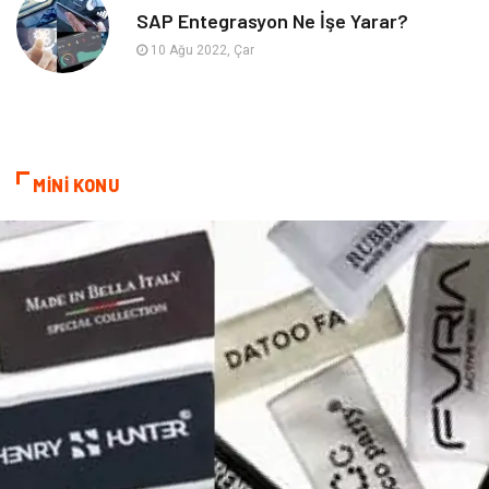
SAP Entegrasyon Ne İşe Yarar?
Bebek Giyim
saç dökülmesi
10 Ağu 2022, Çar
saç bakımı
beslenme
kozmetiğin püf noktaları
Spor Malzemeleri
MİNİ KONU
Doğal Enerji Kaynakları
İşitme
Mermer