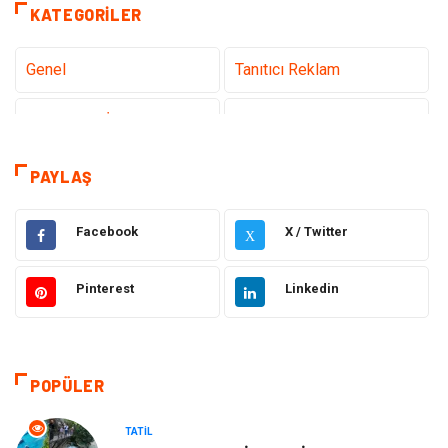
KATEGORILER
Genel
Tanıtıcı Reklam
Teknoloji & İnternet
Sağlık
Eğitim & Kariyer
Hizmet
PAYLAŞ
Hukuk
Moda
Facebook
X / Twitter
X
Gündem
Elektronik
Pinterest
Linkedin
Otomotiv
Sağlıklı Yaşam
Dekorasyon
Güzellik & Bakım
POPÜLER
Tatil
Giyim
TATIL