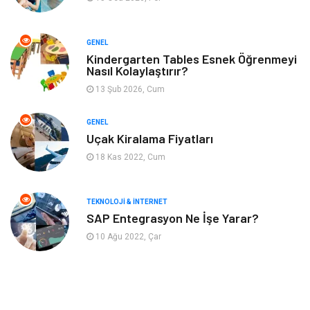
Müzik
Finans & Ekonomi
GENEL
Yeme & İçme
Anne & Çocuk
Kindergarten Tables Esnek Öğrenmeyi
Nasıl Kolaylaştırır?
13 Şub 2026, Cum
Ev İşleri
Gayrimenkul
GENEL
Organizasyon
Keyif & Hobi
Uçak Kiralama Fiyatları
18 Kas 2022, Cum
Astroloji
Aksesuar
Mobilya
diş sağlığı
TEKNOLOJI & İNTERNET
SAP Entegrasyon Ne İşe Yarar?
Bebek Giyim
saç dökülmesi
10 Ağu 2022, Çar
saç bakımı
beslenme
kozmetiğin püf noktaları
Spor Malzemeleri