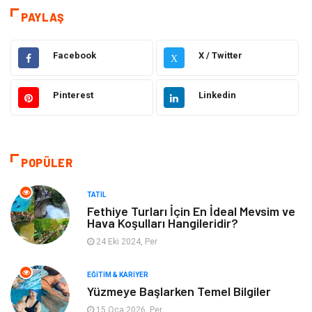
Eğitim & Kariyer
Hizmet
PAYLAŞ
Hukuk
Moda
Facebook
X / Twitter
X
Gündem
Elektronik
Pinterest
Linkedin
Otomotiv
Sağlıklı Yaşam
Dekorasyon
Güzellik & Bakım
POPÜLER
Tatil
Giyim
TATIL
Fethiye Turları İçin En İdeal Mevsim ve
Hava Koşulları Hangileridir?
Alışveriş
Gençlik & Eğlence
24 Eki 2024, Per
Genel Kültür
Gıda
EĞITIM & KARIYER
Yüzmeye Başlarken Temel Bilgiler
Metal
Evlilik Rehberi
15 Oca 2026, Per