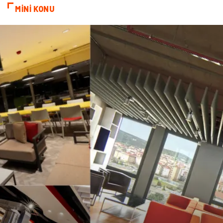
MİNİ KONU
Doğal Enerji Kaynakları
İşitme
Mermer