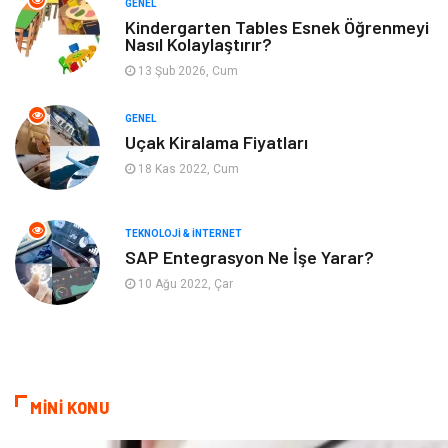
GENEL
Yeme & İçme
Anne & Çocuk
Kindergarten Tables Esnek Öğrenmeyi
Nasıl Kolaylaştırır?
13 Şub 2026, Cum
Ev İşleri
Gayrimenkul
GENEL
Organizasyon
Keyif & Hobi
Uçak Kiralama Fiyatları
18 Kas 2022, Cum
Astroloji
Aksesuar
Mobilya
diş sağlığı
TEKNOLOJI & İNTERNET
SAP Entegrasyon Ne İşe Yarar?
Bebek Giyim
saç dökülmesi
10 Ağu 2022, Çar
saç bakımı
beslenme
kozmetiğin püf noktaları
Spor Malzemeleri
MİNİ KONU
Doğal Enerji Kaynakları
İşitme