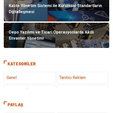
Kalite Yönetim Sistemi ile Kurumsal Standartların
Dijitalleşmesi
Depo Yazılımı ve Ticari Operasyonlarda Akıllı
Envanter Yönetimi
KATEGORILER
Genel
Tanıtıcı Reklam
Teknoloji & İnternet
Sağlık
Eğitim & Kariyer
Hizmet
PAYLAŞ