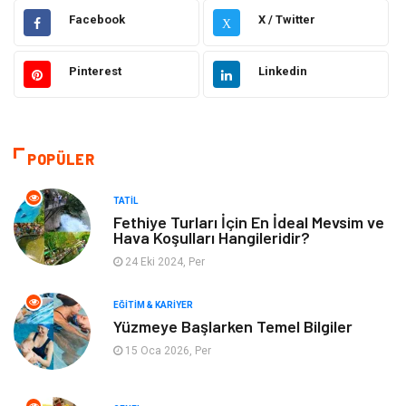
Hukuk
Moda
Facebook
X / Twitter
X
Gündem
Elektronik
Pinterest
Linkedin
Otomotiv
Sağlıklı Yaşam
Dekorasyon
Güzellik & Bakım
POPÜLER
Tatil
Giyim
TATIL
Fethiye Turları İçin En İdeal Mevsim ve
Hava Koşulları Hangileridir?
Alışveriş
Gençlik & Eğlence
24 Eki 2024, Per
Genel Kültür
Gıda
EĞITIM & KARIYER
Yüzmeye Başlarken Temel Bilgiler
Metal
Evlilik Rehberi
15 Oca 2026, Per
Müzik
Finans & Ekonomi