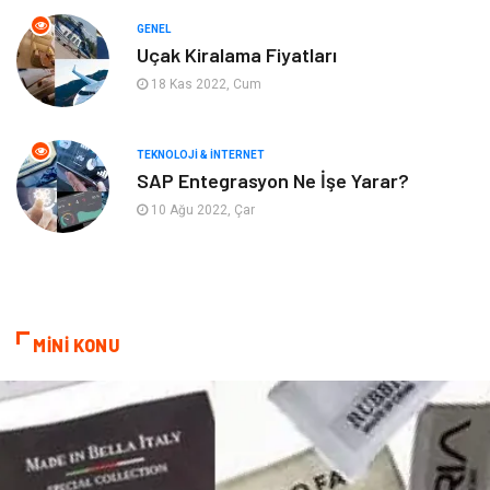
GENEL
Organizasyon
Keyif & Hobi
Uçak Kiralama Fiyatları
18 Kas 2022, Cum
Astroloji
Aksesuar
Mobilya
diş sağlığı
TEKNOLOJI & İNTERNET
SAP Entegrasyon Ne İşe Yarar?
Bebek Giyim
saç dökülmesi
10 Ağu 2022, Çar
saç bakımı
beslenme
kozmetiğin püf noktaları
Spor Malzemeleri
MİNİ KONU
Doğal Enerji Kaynakları
İşitme
Mermer