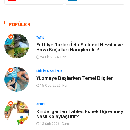
Otomotiv
Sağlıklı Yaşam
Dekorasyon
Güzellik & Bakım
POPÜLER
Tatil
Giyim
TATIL
Fethiye Turları İçin En İdeal Mevsim ve
Hava Koşulları Hangileridir?
Alışveriş
Gençlik & Eğlence
24 Eki 2024, Per
Genel Kültür
Gıda
EĞITIM & KARIYER
Yüzmeye Başlarken Temel Bilgiler
Metal
Evlilik Rehberi
15 Oca 2026, Per
Müzik
Finans & Ekonomi
GENEL
Yeme & İçme
Anne & Çocuk
Kindergarten Tables Esnek Öğrenmeyi
Nasıl Kolaylaştırır?
13 Şub 2026, Cum
Ev İşleri
Gayrimenkul