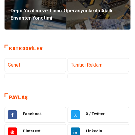
Depo Yazılımı ve Ticari Operasyonlarda Akıllı
Envanter Yönetimi
KATEGORILER
Genel
Tanıtıcı Reklam
Teknoloji & İnternet
Sağlık
Eğitim & Kariyer
Hizmet
PAYLAŞ
Hukuk
Moda
Facebook
X / Twitter
X
Gündem
Elektronik
Pinterest
Linkedin