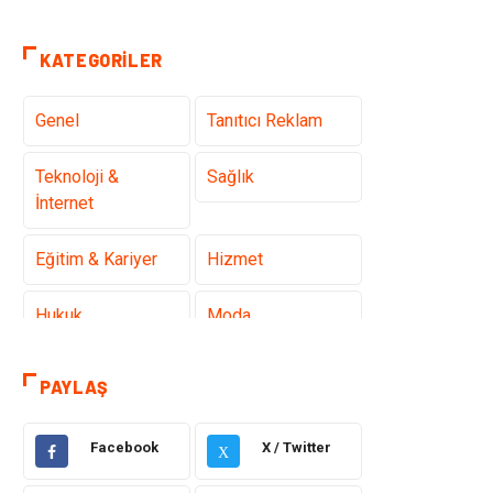
KATEGORILER
Genel
Tanıtıcı Reklam
Teknoloji &
Sağlık
İnternet
Eğitim & Kariyer
Hizmet
Hukuk
Moda
Gündem
Elektronik
PAYLAŞ
Otomotiv
Sağlıklı Yaşam
Facebook
X / Twitter
X
Dekorasyon
Güzellik & Bakım