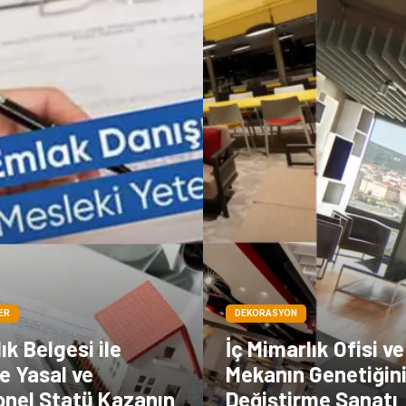
ER
DEKORASYON
ık Belgesi ile
İç Mimarlık Ofisi ve
e Yasal ve
Mekanın Genetiğin
onel Statü Kazanın
Değiştirme Sanatı