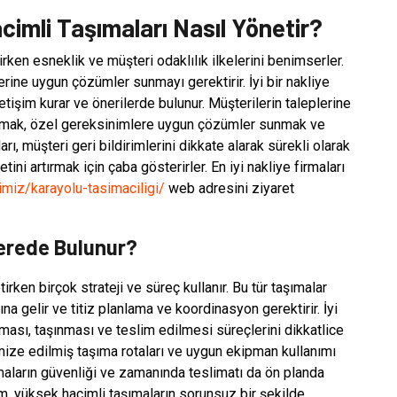
cimli Taşımaları Nasıl Yönetir?
irken esneklik ve müşteri odaklılık ilkelerini benimserler.
erine uygun çözümler sunmayı gerektirir. İyi bir nakliye
iletişim kurar ve önerilerde bulunur. Müşterilerin taleplerine
ağlamak, özel gereksinimlere uygun çözümler sunmak ve
ı, müşteri geri bildirimlerini dikkate alarak sürekli olarak
ini artırmak için çaba gösterirler. En iyi nakliye firmaları
miz/karayolu-tasimaciligi/
web adresini ziyaret
Nerede Bulunur?
irken birçok strateji ve süreç kullanır. Bu tür taşımalar
a gelir ve titiz planlama ve koordinasyon gerektirir. İyi
nması, taşınması ve teslim edilmesi süreçlerini dikkatlice
timize edilmiş taşıma rotaları ve uygun ekipman kullanımı
ımaların güvenliği ve zamanında teslimatı da ön planda
ım, yüksek hacimli taşımaların sorunsuz bir şekilde