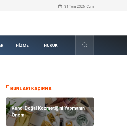
Kalite Yönetim Sistemi ile Kurumsal Stan
31 Tem 2026, Cum
ER
HIZMET
HUKUK
BUNLARI KAÇIRMA
Kendi Doğal Kozmetiğini Yapmanın
Önemi