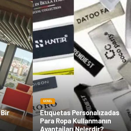
GENEL
 Bir
Etıquetas Personalızadas
i
Para Ropa Kullanmanın
Avantajları Nelerdir?