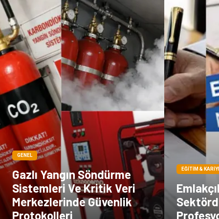
GENEL
EĞITIM & KARIY
Gazlı Yangın Söndürme
Sistemleri Ve Kritik Veri
Emlakçıl
Merkezlerinde Güvenlik
Sektörd
Protokolleri
Profesy