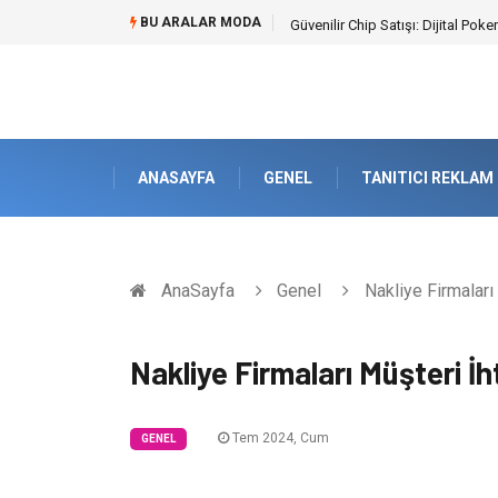
BU ARALAR MODA
Bahçe Çiti Kültürü ve Modern Pe
ANASAYFA
GENEL
TANITICI REKLAM
AnaSayfa
Genel
Nakliye Firmaları 
Nakliye Firmaları Müşteri İh
Tem 2024, Cum
GENEL