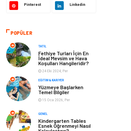
Pinterest
Linkedin
Tatil
Giyim
Alışveriş
Gençlik & Eğlence
POPÜLER
Genel Kültür
Gıda
TATIL
Fethiye Turları İçin En
Metal
Evlilik Rehberi
İdeal Mevsim ve Hava
Koşulları Hangileridir?
24 Eki 2024, Per
Müzik
Finans & Ekonomi
EĞITIM & KARIYER
Yüzmeye Başlarken
Yeme & İçme
Anne & Çocuk
Temel Bilgiler
15 Oca 2026, Per
Ev İşleri
Gayrimenkul
GENEL
Organizasyon
Keyif & Hobi
Kindergarten Tables
Esnek Öğrenmeyi Nasıl
Kolaylaştırır?