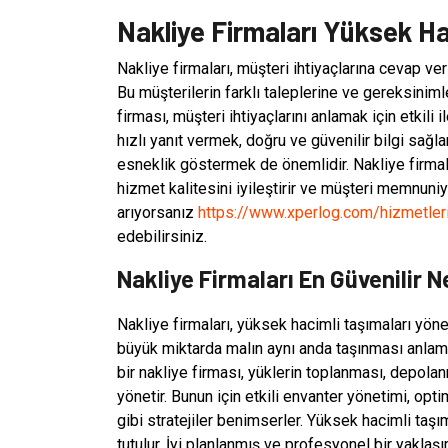
Nakliye Firmaları Yüksek Ha
Nakliye firmaları, müşteri ihtiyaçlarına cevap ver
Bu müşterilerin farklı taleplerine ve gereksiniml
firması, müşteri ihtiyaçlarını anlamak için etkili 
hızlı yanıt vermek, doğru ve güvenilir bilgi s
esneklik göstermek de önemlidir. Nakliye firmalar
hizmet kalitesini iyileştirir ve müşteri memnuniyet
arıyorsanız
https://www.xperlog.com/hizmetleri
edebilirsiniz.
Nakliye Firmaları En Güvenilir 
Nakliye firmaları, yüksek hacimli taşımaları yönet
büyük miktarda malın aynı anda taşınması anlamın
bir nakliye firması, yüklerin toplanması, depola
yönetir. Bunun için etkili envanter yönetimi, op
gibi stratejiler benimserler. Yüksek hacimli taş
tutulur. İyi planlanmış ve profesyonel bir yaklaş