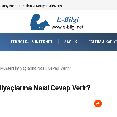
yzaj Mimarisindeki Hayati Rolü
TEKNOLOJI & İNTERNET
SAĞLIK
EĞITIM & KARIY
Müşteri İhtiyaçlarına Nasıl Cevap Verir?
tiyaçlarına Nasıl Cevap Verir?