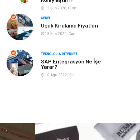
Astroloji
Aksesuar
13 Şub 2026, Cum
Mobilya
diş sağlığı
GENEL
Uçak Kiralama Fiyatları
Bebek Giyim
saç dökülmesi
18 Kas 2022, Cum
saç bakımı
beslenme
TEKNOLOJI & İNTERNET
SAP Entegrasyon Ne İşe
kozmetiğin püf
Spor Malzemeleri
Yarar?
noktaları
10 Ağu 2022, Çar
Doğal Enerji
İşitme
Kaynakları
Mermer