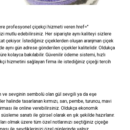
zlere profesyonel çiçekçi hizmeti veren href="
i mutlu edebilirsiniz. Her siparişte aynı kaliteyi sizlere
at çekiyor. İstediğiniz çiçeklerden oluşan aranjman çiçek
de aynı gün adrese gönderilen çiçekler kalitelidir. Oldukça
re kolayca bakılabilir. Güvenilir ödeme sistemi, hızlı
çekçi hizmetini sağlayan firma ile istediğiniz çiçeği tercih
ın ve sevginin sembolü olan gül sevgili ya da eşe
ler halinde tasarlanan kırmızı, sarı, pembe, turuncu, mavi
firması ile online verebilirsiniz. Oldukça ekonomik
ı süsleme sanatı ile görsel olarak en şık şekilde hazırlanır.
ları olmak üzere tüm özel notlarınızı seçtiğiniz çiçeğe
ması ile sevdiklerinizi özel günlerinde yalnız