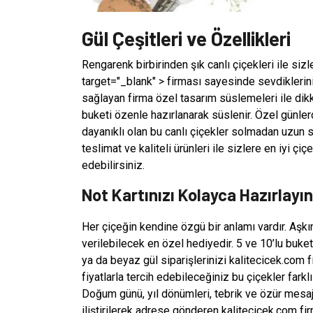
Gül Çeşitleri ve Özellikleri
Rengarenk birbirinden şık canlı çiçekleri ile si
target="_blank" > firması sayesinde sevdikleriniz
sağlayan firma özel tasarım süslemeleri ile dikk
buketi özenle hazırlanarak süslenir. Özel günler
dayanıklı olan bu canlı çiçekler solmadan uzun sü
teslimat ve kaliteli ürünleri ile sizlere en iyi çi
edebilirsiniz.
Not Kartınızı Kolayca Hazırlayın
Her çiçeğin kendine özgü bir anlamı vardır. Aşk
verilebilecek en özel hediyedir. 5 ve 10’lu buket
ya da beyaz gül siparişlerinizi kalitecicek.com 
fiyatlarla tercih edebileceğiniz bu çiçekler farkl
Doğum günü, yıl dönümleri, tebrik ve özür mesaj
iliştirilerek adrese gönderen kalitecicek.com fir