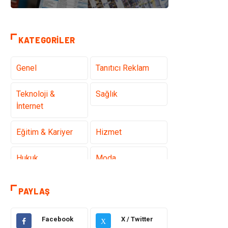
KATEGORILER
Genel
Tanıtıcı Reklam
Teknoloji &
Sağlık
İnternet
Eğitim & Kariyer
Hizmet
Hukuk
Moda
Gündem
Elektronik
PAYLAŞ
Otomotiv
Sağlıklı Yaşam
Facebook
X / Twitter
X