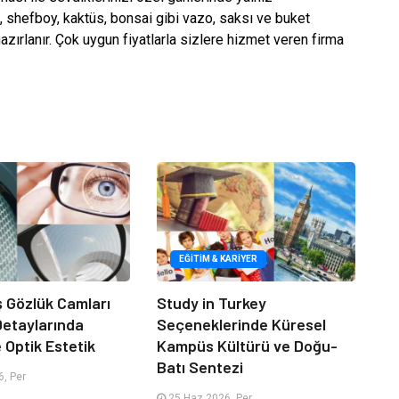
m, shefboy, kaktüs, bonsai gibi vazo, saksı ve buket
azırlanır. Çok uygun fiyatlarla sizlere hizmet veren firma
EĞITIM & KARIYER
iş Gözlük Camları
Study in Turkey
 Detaylarında
Seçeneklerinde Küresel
e Optik Estetik
Kampüs Kültürü ve Doğu-
Batı Sentezi
, Per
25 Haz 2026, Per