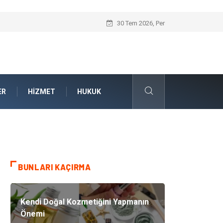
Kalite Yönetim Sistemi ile Kurumsal Stan
30 Tem 2026, Per
ER
HIZMET
HUKUK
BUNLARI KAÇIRMA
Kendi Doğal Kozmetiğini Yapmanın
Önemi