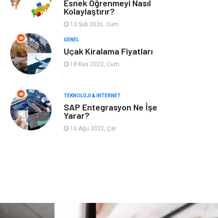
Esnek Öğrenmeyi Nasıl
Kolaylaştırır?
Astroloji
Aksesuar
13 Şub 2026, Cum
Mobilya
diş sağlığı
GENEL
Uçak Kiralama Fiyatları
Bebek Giyim
saç dökülmesi
18 Kas 2022, Cum
saç bakımı
beslenme
TEKNOLOJI & İNTERNET
SAP Entegrasyon Ne İşe
kozmetiğin püf
Spor Malzemeleri
Yarar?
noktaları
10 Ağu 2022, Çar
Doğal Enerji
İşitme
Kaynakları
Mermer