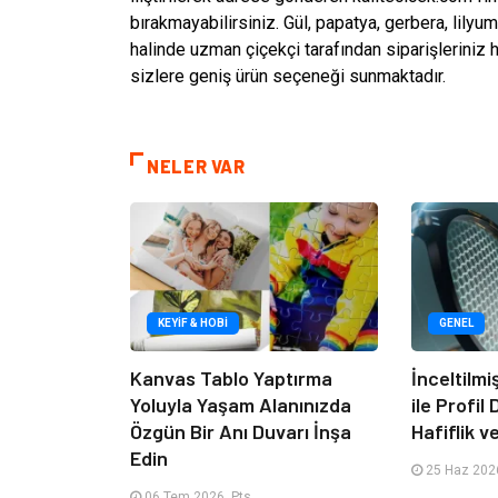
bırakmayabilirsiniz. Gül, papatya, gerbera, lilyu
halinde uzman çiçekçi tarafından siparişleriniz h
sizlere geniş ürün seçeneği sunmaktadır.
NELER VAR
KEYIF & HOBI
GENEL
Kanvas Tablo Yaptırma
İnceltilm
Yoluyla Yaşam Alanınızda
ile Profil
Özgün Bir Anı Duvarı İnşa
Hafiflik v
Edin
25 Haz 2026
06 Tem 2026, Pts