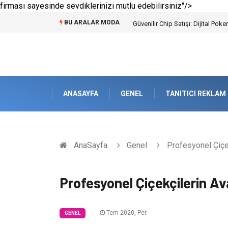
firması sayesinde sevdiklerinizi mutlu edebilirsiniz"/>
BU ARALAR MODA
Bahçe Çiti Kültürü ve Modern Pe
ANASAYFA
GENEL
TANITICI REKLAM
AnaSayfa
Genel
Profesyonel Çiçek
Profesyonel Çiçekçilerin Av
Tem 2020, Per
GENEL