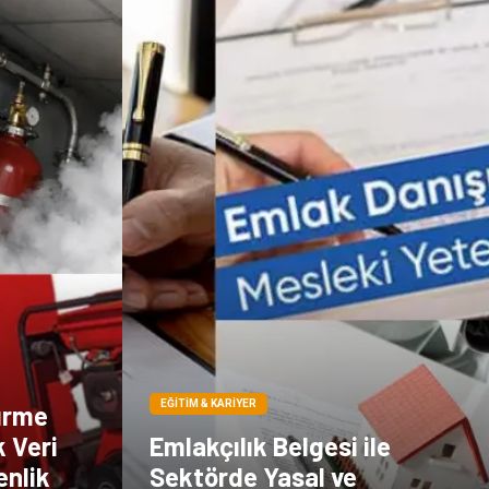
EĞITIM & KARIYER
ürme
k Veri
Emlakçılık Belgesi ile
enlik
Sektörde Yasal ve