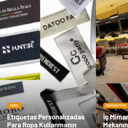
GENEL
DEKORASYON
Etıquetas Personalızadas
İç Mimarl
Para Ropa Kullanmanın
Mekanın