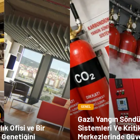
GENEL
Gazlı Yangın Sönd
ık Ofisi ve Bir
Sistemleri Ve Kriti
 Genetiğini
Merkezlerinde Güv