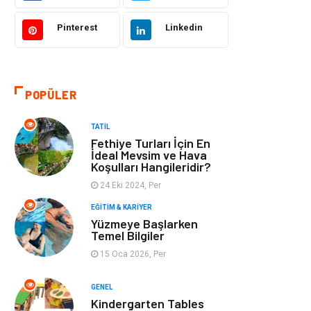
Dekorasyon
Güzellik & Bakım
Pinterest
Linkedin
Tatil
Giyim
Alışveriş
Gençlik & Eğlence
POPÜLER
Genel Kültür
Gıda
TATIL
Fethiye Turları İçin En
Metal
Evlilik Rehberi
İdeal Mevsim ve Hava
Koşulları Hangileridir?
24 Eki 2024, Per
Müzik
Finans & Ekonomi
EĞITIM & KARIYER
Yüzmeye Başlarken
Yeme & İçme
Anne & Çocuk
Temel Bilgiler
15 Oca 2026, Per
Ev İşleri
Gayrimenkul
GENEL
Organizasyon
Keyif & Hobi
Kindergarten Tables