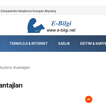
yzaj Mimarisindeki Hayati Rolü
TEKNOLOJI & İNTERNET
SAĞLIK
EĞITIM & KARIY
çilerin Avantajları
antajları