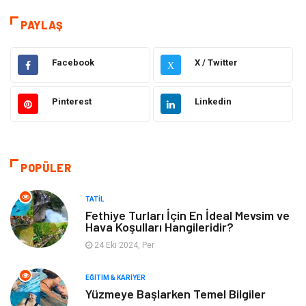
Eğitim & Kariyer
Hizmet
PAYLAŞ
Hukuk
Moda
Facebook
X / Twitter
X
Gündem
Elektronik
Pinterest
Linkedin
Otomotiv
Sağlıklı Yaşam
Dekorasyon
Güzellik & Bakım
POPÜLER
Tatil
Giyim
TATIL
Fethiye Turları İçin En İdeal Mevsim ve
Hava Koşulları Hangileridir?
Alışveriş
Gençlik & Eğlence
24 Eki 2024, Per
Genel Kültür
Gıda
EĞITIM & KARIYER
Yüzmeye Başlarken Temel Bilgiler
Metal
Evlilik Rehberi