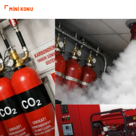
kozmetiğin püf noktaları
Spor Malzemeleri
MİNİ KONU
Doğal Enerji Kaynakları
İşitme
Mermer