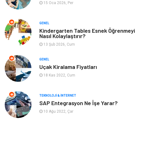
15 Oca 2026, Per
Müzik
Finans & Ekonomi
GENEL
Yeme & İçme
Anne & Çocuk
Kindergarten Tables Esnek Öğrenmeyi
Nasıl Kolaylaştırır?
13 Şub 2026, Cum
Ev İşleri
Gayrimenkul
GENEL
Organizasyon
Keyif & Hobi
Uçak Kiralama Fiyatları
18 Kas 2022, Cum
Astroloji
Aksesuar
Mobilya
diş sağlığı
TEKNOLOJI & İNTERNET
SAP Entegrasyon Ne İşe Yarar?
Bebek Giyim
saç dökülmesi
10 Ağu 2022, Çar
saç bakımı
beslenme