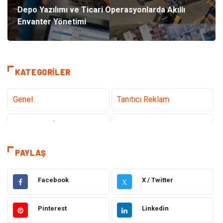
Depo Yazılımı ve Ticari Operasyonlarda Akıllı
Envanter Yönetimi
KATEGORILER
Genel
Tanıtıcı Reklam
Teknoloji & İnternet
Sağlık
Eğitim & Kariyer
Hizmet
PAYLAŞ
Hukuk
Moda
Facebook
X / Twitter
X
Gündem
Elektronik
Pinterest
Linkedin