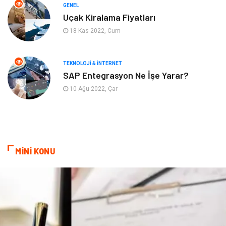
GENEL
Organizasyon
Keyif & Hobi
Uçak Kiralama Fiyatları
18 Kas 2022, Cum
Astroloji
Aksesuar
Mobilya
diş sağlığı
TEKNOLOJI & İNTERNET
SAP Entegrasyon Ne İşe Yarar?
Bebek Giyim
saç dökülmesi
10 Ağu 2022, Çar
saç bakımı
beslenme
kozmetiğin püf noktaları
Spor Malzemeleri
MİNİ KONU
Doğal Enerji Kaynakları
İşitme
Mermer