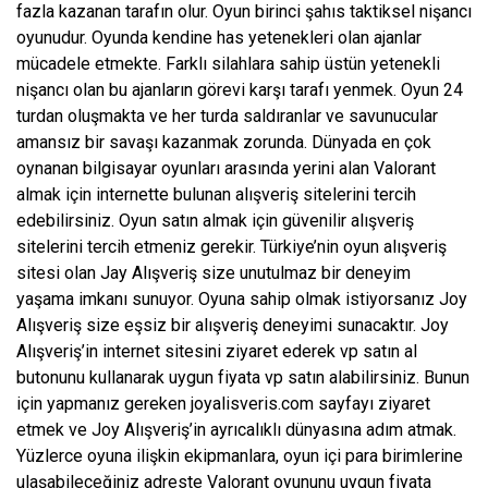
fazla kazanan tarafın olur. Oyun birinci şahıs taktiksel nişancı
oyunudur. Oyunda kendine has yetenekleri olan ajanlar
mücadele etmekte. Farklı silahlara sahip üstün yetenekli
nişancı olan bu ajanların görevi karşı tarafı yenmek. Oyun 24
turdan oluşmakta ve her turda saldıranlar ve savunucular
amansız bir savaşı kazanmak zorunda. Dünyada en çok
oynanan bilgisayar oyunları arasında yerini alan Valorant
almak için internette bulunan alışveriş sitelerini tercih
edebilirsiniz. Oyun satın almak için güvenilir alışveriş
sitelerini tercih etmeniz gerekir. Türkiye’nin oyun alışveriş
sitesi olan Jay Alışveriş size unutulmaz bir deneyim
yaşama imkanı sunuyor. Oyuna sahip olmak istiyorsanız Joy
Alışveriş size eşsiz bir alışveriş deneyimi sunacaktır. Joy
Alışveriş’in internet sitesini ziyaret ederek vp satın al
butonunu kullanarak uygun fiyata vp satın alabilirsiniz. Bunun
için yapmanız gereken joyalisveris.com sayfayı ziyaret
etmek ve Joy Alışveriş’in ayrıcalıklı dünyasına adım atmak.
Yüzlerce oyuna ilişkin ekipmanlara, oyun içi para birimlerine
ulaşabileceğiniz adreste Valorant oyununu uygun fiyata