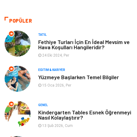
Otomotiv
Sağlıklı Yaşam
Dekorasyon
Güzellik & Bakım
POPÜLER
Tatil
Giyim
TATIL
Fethiye Turları İçin En İdeal Mevsim ve
Hava Koşulları Hangileridir?
Alışveriş
Gençlik & Eğlence
24 Eki 2024, Per
Genel Kültür
Gıda
EĞITIM & KARIYER
Yüzmeye Başlarken Temel Bilgiler
Metal
Evlilik Rehberi
15 Oca 2026, Per
Müzik
Finans & Ekonomi
GENEL
Yeme & İçme
Anne & Çocuk
Kindergarten Tables Esnek Öğrenmeyi
Nasıl Kolaylaştırır?
13 Şub 2026, Cum
Ev İşleri
Gayrimenkul