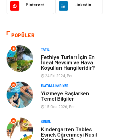
Pinterest
Linkedin
Tatil
Giyim
Alışveriş
Gençlik & Eğlence
POPÜLER
Genel Kültür
Gıda
TATIL
Fethiye Turları İçin En
Metal
Evlilik Rehberi
İdeal Mevsim ve Hava
Koşulları Hangileridir?
24 Eki 2024, Per
Müzik
Finans & Ekonomi
EĞITIM & KARIYER
Yüzmeye Başlarken
Yeme & İçme
Anne & Çocuk
Temel Bilgiler
15 Oca 2026, Per
Ev İşleri
Gayrimenkul
GENEL
Organizasyon
Keyif & Hobi
Kindergarten Tables
Esnek Öğrenmeyi Nasıl
Kolaylaştırır?