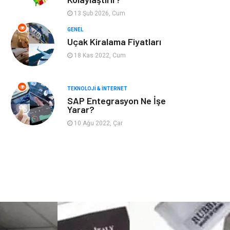
Astroloji
Aksesuar
13 Şub 2026, Cum
Mobilya
diş sağlığı
GENEL
Uçak Kiralama Fiyatları
Bebek Giyim
saç dökülmesi
18 Kas 2022, Cum
saç bakımı
beslenme
TEKNOLOJI & İNTERNET
SAP Entegrasyon Ne İşe
kozmetiğin püf
Spor Malzemeleri
Yarar?
noktaları
10 Ağu 2022, Çar
Doğal Enerji
İşitme
Kaynakları
Mermer