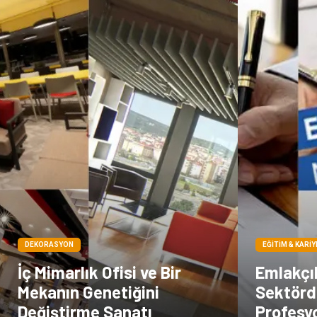
DEKORASYON
EĞITIM & KARIY
İç Mimarlık Ofisi ve Bir
Emlakçıl
Mekanın Genetiğini
Sektörd
Değiştirme Sanatı
Profesy