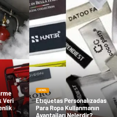
GENEL
ürme
k Veri
Etıquetas Personalızadas
enlik
Para Ropa Kullanmanın
Avantajları Nelerdir?