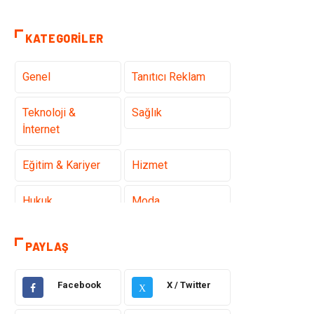
KATEGORILER
Genel
Tanıtıcı Reklam
Teknoloji &
Sağlık
İnternet
Eğitim & Kariyer
Hizmet
Hukuk
Moda
Gündem
Elektronik
PAYLAŞ
Otomotiv
Sağlıklı Yaşam
Facebook
X / Twitter
X
Dekorasyon
Güzellik & Bakım