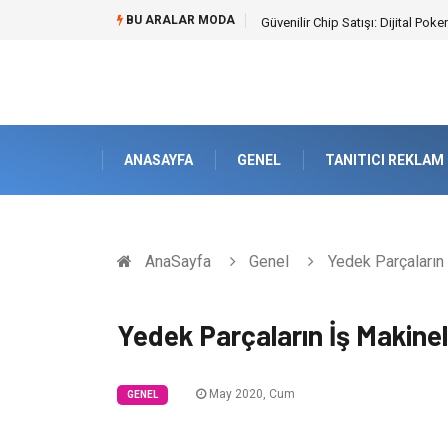
BU ARALAR MODA
Bahçe Çiti Kültürü ve Modern Pe
ANASAYFA
GENEL
TANITICI REKLAM
AnaSayfa
Genel
Yedek Parçaların 
Yedek Parçaların İş Makinel
May 2020, Cum
GENEL