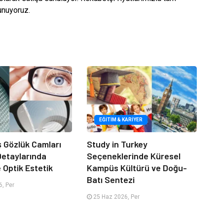
sunuyoruz.
EĞITIM & KARIYER
iş Gözlük Camları
Study in Turkey
 Detaylarında
Seçeneklerinde Küresel
e Optik Estetik
Kampüs Kültürü ve Doğu-
Batı Sentezi
, Per
25 Haz 2026, Per