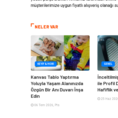
müşterilerimize uygun fiyatlı alışveriş olanağı 
NELER VAR
KEYIF & HOBI
GENEL
Kanvas Tablo Yaptırma
İnceltilm
Yoluyla Yaşam Alanınızda
ile Profil
Özgün Bir Anı Duvarı İnşa
Hafiflik v
Edin
25 Haz 2026
06 Tem 2026, Pts