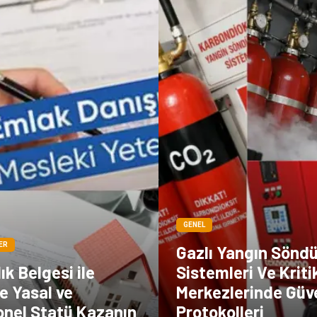
GENEL
ER
Gazlı Yangın Sönd
ık Belgesi ile
Sistemleri Ve Kriti
e Yasal ve
Merkezlerinde Güv
onel Statü Kazanın
Protokolleri