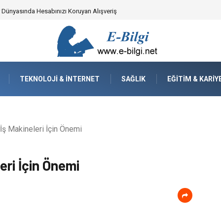
yzaj Mimarisindeki Hayati Rolü
TEKNOLOJI & İNTERNET
SAĞLIK
EĞITIM & KARIY
İş Makineleri İçin Önemi
eri İçin Önemi