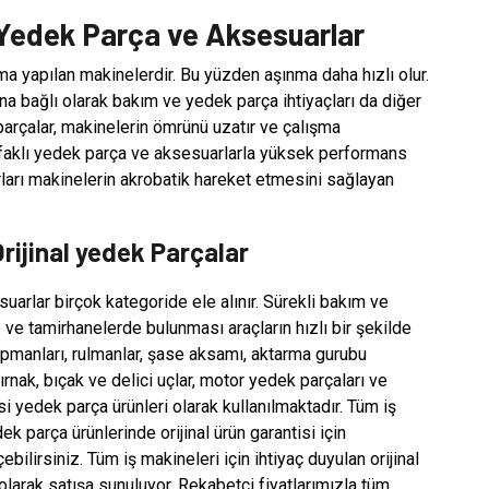
n Yedek Parça ve Aksesuarlar
şma yapılan makinelerdir. Bu yüzden aşınma daha hızlı olur.
Buna bağlı olarak bakım ve yedek parça ihtiyaçları da diğer
parçalar, makinelerin ömrünü uzatır ve çalışma
li ufaklı yedek parça ve aksesuarlarla yüksek performans
ları makinelerin akrobatik hareket etmesini sağlayan
Orijinal yedek Parçalar
uarlar birçok kategoride ele alınır. Sürekli bakım ve
 ve tamirhanelerde bulunması araçların hızlı bir şekilde
ipmanları, rulmanlar, şase aksamı, aktarma gurubu
tırnak, bıçak ve delici uçlar, motor yedek parçaları ve
yedek parça ürünleri olarak kullanılmaktadır. Tüm iş
k parça ürünlerinde orijinal ürün garantisi için
bilirsiniz. Tüm iş makineleri için ihtiyaç duyulan orijinal
olarak satışa sunuluyor. Rekabetçi fiyatlarımızla tüm