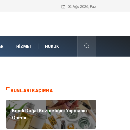
Kalite Yönetim Sistemi ile Kurumsal Stan
02 Ağu 2026, Paz
ER
HIZMET
HUKUK
BUNLARI KAÇIRMA
Kendi Doğal Kozmetiğini Yapmanın
Önemi