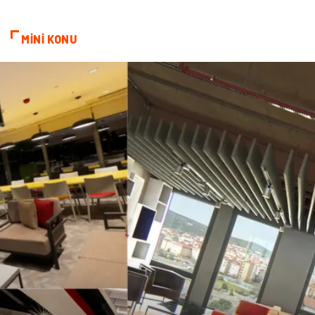
kozmetiğin püf noktaları
Spor Malzemeleri
MİNİ KONU
Doğal Enerji Kaynakları
İşitme
Mermer