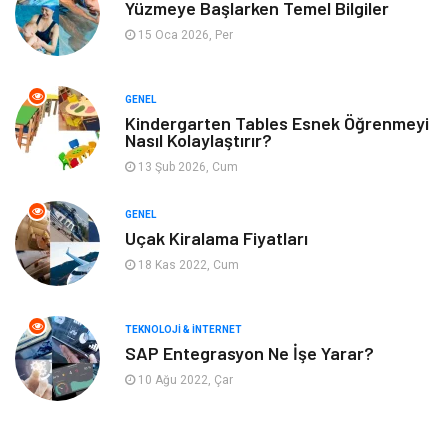
Yüzmeye Başlarken Temel Bilgiler
Metal
Evlilik Rehberi
15 Oca 2026, Per
Müzik
Finans & Ekonomi
GENEL
Yeme & İçme
Anne & Çocuk
Kindergarten Tables Esnek Öğrenmeyi
Nasıl Kolaylaştırır?
13 Şub 2026, Cum
Ev İşleri
Gayrimenkul
GENEL
Organizasyon
Keyif & Hobi
Uçak Kiralama Fiyatları
18 Kas 2022, Cum
Astroloji
Aksesuar
Mobilya
diş sağlığı
TEKNOLOJI & İNTERNET
SAP Entegrasyon Ne İşe Yarar?
Bebek Giyim
saç dökülmesi
10 Ağu 2022, Çar
saç bakımı
beslenme