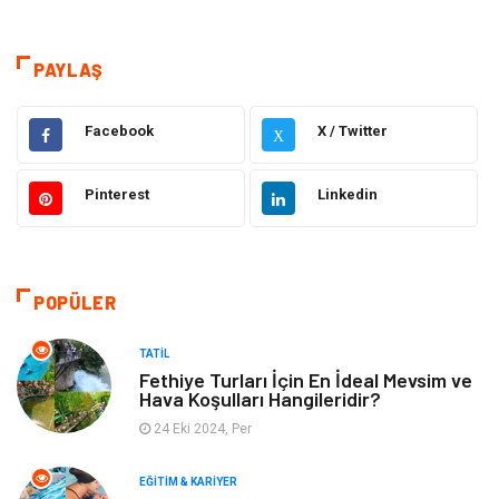
Teknoloji & İnternet
Sağlık
Eğitim & Kariyer
Hizmet
PAYLAŞ
Hukuk
Moda
Facebook
X / Twitter
X
Gündem
Elektronik
Pinterest
Linkedin
Otomotiv
Sağlıklı Yaşam
Dekorasyon
Güzellik & Bakım
POPÜLER
Tatil
Giyim
TATIL
Fethiye Turları İçin En İdeal Mevsim ve
Hava Koşulları Hangileridir?
Alışveriş
Gençlik & Eğlence
24 Eki 2024, Per
Genel Kültür
Gıda
EĞITIM & KARIYER