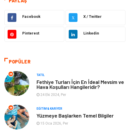
PAYLAŞ
Hukuk
Moda
Facebook
X / Twitter
X
Gündem
Elektronik
Pinterest
Linkedin
Otomotiv
Sağlıklı Yaşam
Dekorasyon
Güzellik & Bakım
POPÜLER
Tatil
Giyim
TATIL
Fethiye Turları İçin En İdeal Mevsim ve
Hava Koşulları Hangileridir?
Alışveriş
Gençlik & Eğlence
24 Eki 2024, Per
Genel Kültür
Gıda
EĞITIM & KARIYER
Yüzmeye Başlarken Temel Bilgiler
Metal
Evlilik Rehberi
15 Oca 2026, Per