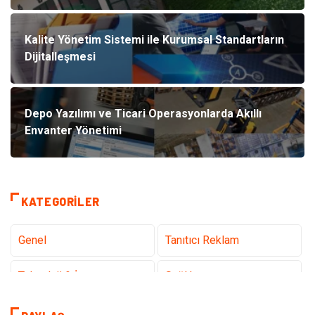
Kalite Yönetim Sistemi ile Kurumsal Standartların
Dijitalleşmesi
Depo Yazılımı ve Ticari Operasyonlarda Akıllı
Envanter Yönetimi
KATEGORILER
Genel
Tanıtıcı Reklam
Teknoloji & İnternet
Sağlık
Eğitim & Kariyer
Hizmet