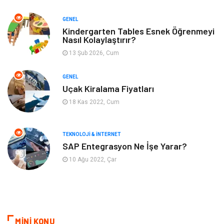
Müzik
Finans & Ekonomi
GENEL
Yeme & İçme
Anne & Çocuk
Kindergarten Tables Esnek Öğrenmeyi
Nasıl Kolaylaştırır?
13 Şub 2026, Cum
Ev İşleri
Gayrimenkul
GENEL
Organizasyon
Keyif & Hobi
Uçak Kiralama Fiyatları
18 Kas 2022, Cum
Astroloji
Aksesuar
Mobilya
diş sağlığı
TEKNOLOJI & İNTERNET
SAP Entegrasyon Ne İşe Yarar?
Bebek Giyim
saç dökülmesi
10 Ağu 2022, Çar
saç bakımı
beslenme
kozmetiğin püf noktaları
Spor Malzemeleri
MİNİ KONU