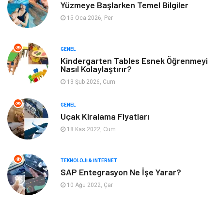
Yüzmeye Başlarken Temel Bilgiler
Metal
Evlilik Rehberi
15 Oca 2026, Per
Müzik
Finans & Ekonomi
GENEL
Yeme & İçme
Anne & Çocuk
Kindergarten Tables Esnek Öğrenmeyi
Nasıl Kolaylaştırır?
13 Şub 2026, Cum
Ev İşleri
Gayrimenkul
GENEL
Organizasyon
Keyif & Hobi
Uçak Kiralama Fiyatları
18 Kas 2022, Cum
Astroloji
Aksesuar
Mobilya
diş sağlığı
TEKNOLOJI & İNTERNET
SAP Entegrasyon Ne İşe Yarar?
Bebek Giyim
saç dökülmesi
10 Ağu 2022, Çar
saç bakımı
beslenme