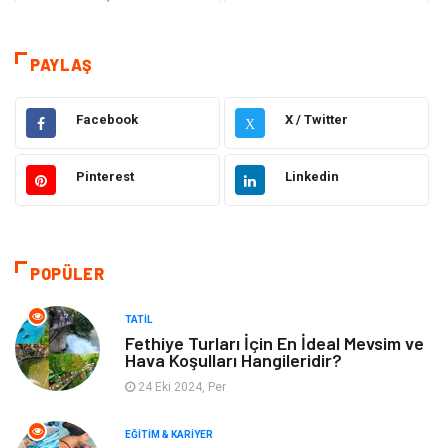
Teknoloji & İnternet
Sağlık
Eğitim & Kariyer
Hizmet
PAYLAŞ
Hukuk
Moda
Facebook
X / Twitter
X
Gündem
Elektronik
Pinterest
Linkedin
Otomotiv
Sağlıklı Yaşam
Dekorasyon
Güzellik & Bakım
POPÜLER
Tatil
Giyim
TATIL
Fethiye Turları İçin En İdeal Mevsim ve
Hava Koşulları Hangileridir?
Alışveriş
Gençlik & Eğlence
24 Eki 2024, Per
Genel Kültür
Gıda
EĞITIM & KARIYER