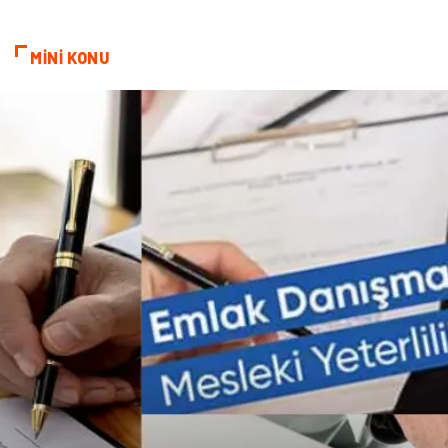
kozmetiğin püf noktaları
Spor Malzemeleri
MİNİ KONU
Doğal Enerji Kaynakları
İşitme
Mermer