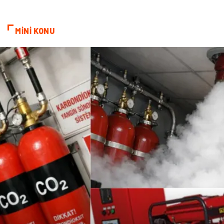
kozmetiğin püf noktaları
Spor Malzemeleri
MİNİ KONU
Doğal Enerji Kaynakları
İşitme
Mermer