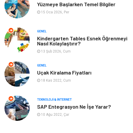
Yüzmeye Başlarken Temel Bilgiler
Metal
Evlilik Rehberi
15 Oca 2026, Per
Müzik
Finans & Ekonomi
GENEL
Yeme & İçme
Anne & Çocuk
Kindergarten Tables Esnek Öğrenmeyi
Nasıl Kolaylaştırır?
13 Şub 2026, Cum
Ev İşleri
Gayrimenkul
GENEL
Organizasyon
Keyif & Hobi
Uçak Kiralama Fiyatları
18 Kas 2022, Cum
Astroloji
Aksesuar
Mobilya
diş sağlığı
TEKNOLOJI & İNTERNET
SAP Entegrasyon Ne İşe Yarar?
Bebek Giyim
saç dökülmesi
10 Ağu 2022, Çar
saç bakımı
beslenme