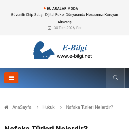
BU ARALAR MODA
Bahçe Çiti Kültürü ve Modern Peyzaj Mimarisindeki Hayati Rolü
30 Tem 2026, Per
AnaSayfa
Hukuk
Nafaka Türleri Nelerdir?
Nafaka Türleri Nelerdir?