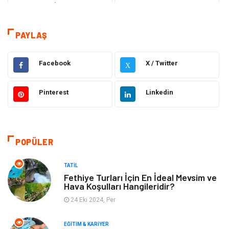
Teknoloji & İnternet
Sağlık
Eğitim & Kariyer
Hizmet
PAYLAŞ
Hukuk
Moda
Facebook
X / Twitter
X
Gündem
Elektronik
Pinterest
Linkedin
Otomotiv
Sağlıklı Yaşam
Dekorasyon
Güzellik & Bakım
POPÜLER
Tatil
Giyim
TATIL
Fethiye Turları İçin En İdeal Mevsim ve
Hava Koşulları Hangileridir?
Alışveriş
Gençlik & Eğlence
24 Eki 2024, Per
Genel Kültür
Gıda
EĞITIM & KARIYER