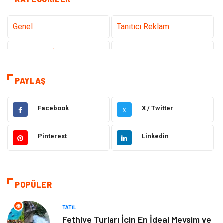
Genel
Tanıtıcı Reklam
Teknoloji & İnternet
Sağlık
Eğitim & Kariyer
Hizmet
PAYLAŞ
Hukuk
Moda
Facebook
X / Twitter
X
Gündem
Elektronik
Pinterest
Linkedin
Otomotiv
Sağlıklı Yaşam
Dekorasyon
Güzellik & Bakım
POPÜLER
Tatil
Giyim
TATIL
Fethiye Turları İçin En İdeal Mevsim ve