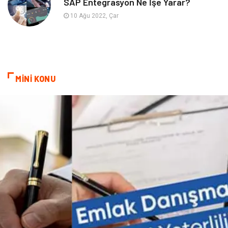
SAP Entegrasyon Ne İşe Yarar?
Bebek Giyim
saç dökülmesi
10 Ağu 2022, Çar
saç bakımı
beslenme
kozmetiğin püf noktaları
Spor Malzemeleri
MİNİ KONU
Doğal Enerji Kaynakları
İşitme
Mermer