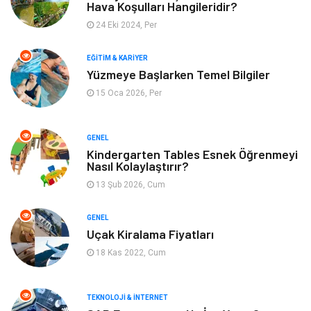
Hava Koşulları Hangileridir?
Alışveriş
Gençlik & Eğlence
24 Eki 2024, Per
Genel Kültür
Gıda
EĞITIM & KARIYER
Yüzmeye Başlarken Temel Bilgiler
Metal
Evlilik Rehberi
15 Oca 2026, Per
Müzik
Finans & Ekonomi
GENEL
Yeme & İçme
Anne & Çocuk
Kindergarten Tables Esnek Öğrenmeyi
Nasıl Kolaylaştırır?
13 Şub 2026, Cum
Ev İşleri
Gayrimenkul
GENEL
Organizasyon
Keyif & Hobi
Uçak Kiralama Fiyatları
18 Kas 2022, Cum
Astroloji
Aksesuar
Mobilya
diş sağlığı
TEKNOLOJI & İNTERNET