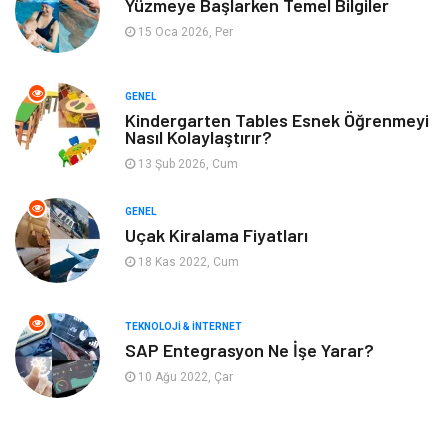
Yüzmeye Başlarken Temel Bilgiler
Metal
Evlilik Rehberi
15 Oca 2026, Per
Müzik
Finans & Ekonomi
GENEL
Yeme & İçme
Anne & Çocuk
Kindergarten Tables Esnek Öğrenmeyi
Nasıl Kolaylaştırır?
13 Şub 2026, Cum
Ev İşleri
Gayrimenkul
GENEL
Organizasyon
Keyif & Hobi
Uçak Kiralama Fiyatları
18 Kas 2022, Cum
Astroloji
Aksesuar
Mobilya
diş sağlığı
TEKNOLOJI & İNTERNET
SAP Entegrasyon Ne İşe Yarar?
Bebek Giyim
saç dökülmesi
10 Ağu 2022, Çar
saç bakımı
beslenme