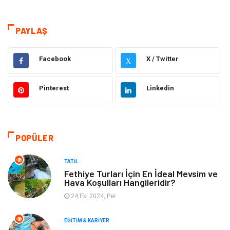
Teknoloji & İnternet
Sağlık
Eğitim & Kariyer
Hizmet
PAYLAŞ
Hukuk
Moda
Facebook
X / Twitter
X
Gündem
Elektronik
Pinterest
Linkedin
Otomotiv
Sağlıklı Yaşam
Dekorasyon
Güzellik & Bakım
POPÜLER
Tatil
Giyim
TATIL
Fethiye Turları İçin En İdeal Mevsim ve
Hava Koşulları Hangileridir?
Alışveriş
Gençlik & Eğlence
24 Eki 2024, Per
Genel Kültür
Gıda
EĞITIM & KARIYER