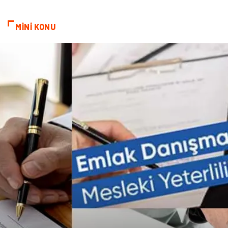
kozmetiğin püf noktaları
Spor Malzemeleri
MİNİ KONU
Doğal Enerji Kaynakları
İşitme
Mermer