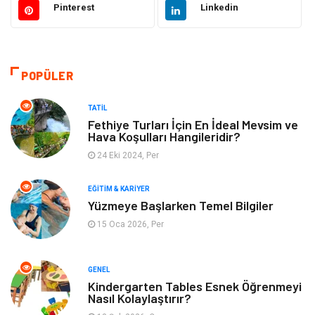
Pinterest
Linkedin
Otomotiv
Sağlıklı Yaşam
Dekorasyon
Güzellik & Bakım
POPÜLER
Tatil
Giyim
TATIL
Fethiye Turları İçin En İdeal Mevsim ve
Hava Koşulları Hangileridir?
Alışveriş
Gençlik & Eğlence
24 Eki 2024, Per
Genel Kültür
Gıda
EĞITIM & KARIYER
Yüzmeye Başlarken Temel Bilgiler
Metal
Evlilik Rehberi
15 Oca 2026, Per
Müzik
Finans & Ekonomi
GENEL
Yeme & İçme
Anne & Çocuk
Kindergarten Tables Esnek Öğrenmeyi
Nasıl Kolaylaştırır?