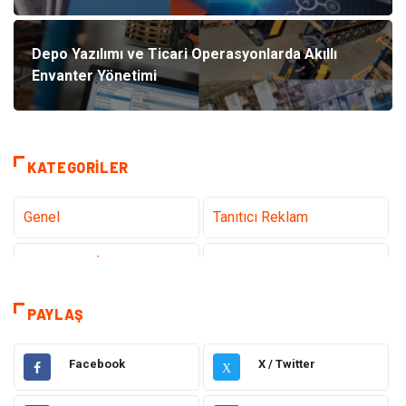
Depo Yazılımı ve Ticari Operasyonlarda Akıllı
Envanter Yönetimi
KATEGORILER
Genel
Tanıtıcı Reklam
Teknoloji & İnternet
Sağlık
Eğitim & Kariyer
Hizmet
PAYLAŞ
Hukuk
Moda
Facebook
X / Twitter
X
Gündem
Elektronik