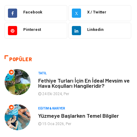
Hukuk
Moda
Facebook
X / Twitter
X
Gündem
Elektronik
Pinterest
Linkedin
Otomotiv
Sağlıklı Yaşam
Dekorasyon
Güzellik & Bakım
POPÜLER
Tatil
Giyim
TATIL
Fethiye Turları İçin En İdeal Mevsim ve
Hava Koşulları Hangileridir?
Alışveriş
Gençlik & Eğlence
24 Eki 2024, Per
Genel Kültür
Gıda
EĞITIM & KARIYER
Yüzmeye Başlarken Temel Bilgiler
Metal
Evlilik Rehberi
15 Oca 2026, Per
Müzik
Finans & Ekonomi