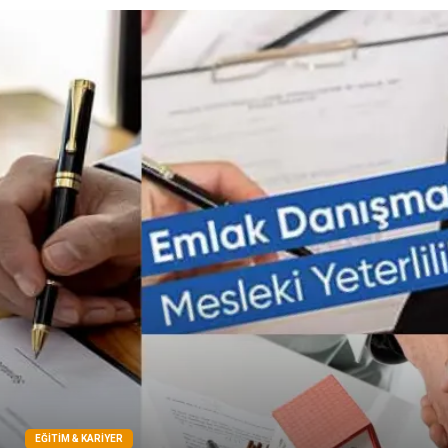
Doğal Enerji Kaynakları
İşitme
Mermer
EĞITIM & KARIYER