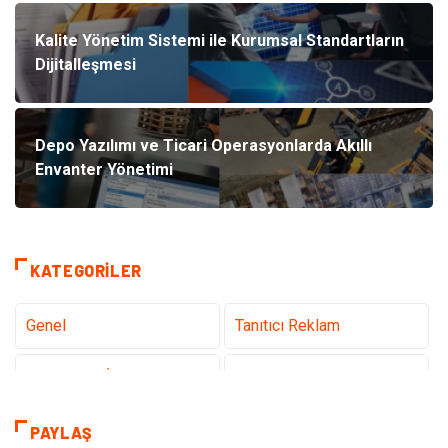
Kalite Yönetim Sistemi ile Kurumsal Standartların
Dijitalleşmesi
Depo Yazılımı ve Ticari Operasyonlarda Akıllı
Envanter Yönetimi
KATEGORILER
Genel
Tanıtıcı Reklam
Teknoloji & İnternet
Sağlık
Eğitim & Kariyer
Hizmet
PAYLAŞ