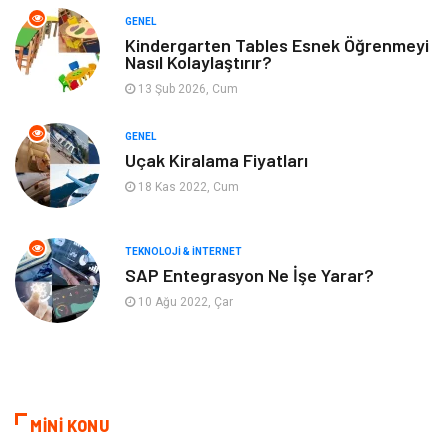
GENEL
Yeme & İçme
Anne & Çocuk
Kindergarten Tables Esnek Öğrenmeyi
Nasıl Kolaylaştırır?
13 Şub 2026, Cum
Ev İşleri
Gayrimenkul
GENEL
Organizasyon
Keyif & Hobi
Uçak Kiralama Fiyatları
18 Kas 2022, Cum
Astroloji
Aksesuar
Mobilya
diş sağlığı
TEKNOLOJI & İNTERNET
SAP Entegrasyon Ne İşe Yarar?
Bebek Giyim
saç dökülmesi
10 Ağu 2022, Çar
saç bakımı
beslenme
kozmetiğin püf noktaları
Spor Malzemeleri
MİNİ KONU