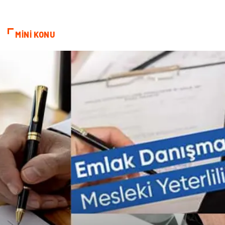
kozmetiğin püf noktaları
Spor Malzemeleri
MİNİ KONU
Doğal Enerji Kaynakları
İşitme
Mermer