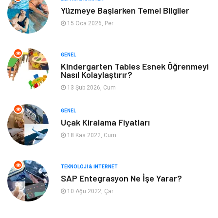
Yüzmeye Başlarken Temel Bilgiler
Metal
Evlilik Rehberi
15 Oca 2026, Per
Müzik
Finans & Ekonomi
GENEL
Yeme & İçme
Anne & Çocuk
Kindergarten Tables Esnek Öğrenmeyi
Nasıl Kolaylaştırır?
13 Şub 2026, Cum
Ev İşleri
Gayrimenkul
GENEL
Organizasyon
Keyif & Hobi
Uçak Kiralama Fiyatları
18 Kas 2022, Cum
Astroloji
Aksesuar
Mobilya
diş sağlığı
TEKNOLOJI & İNTERNET
SAP Entegrasyon Ne İşe Yarar?
Bebek Giyim
saç dökülmesi
10 Ağu 2022, Çar
saç bakımı
beslenme