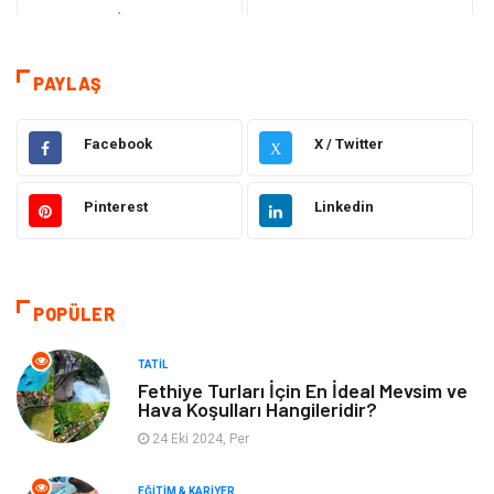
Teknoloji & İnternet
Sağlık
Eğitim & Kariyer
Hizmet
PAYLAŞ
Hukuk
Moda
Facebook
X / Twitter
X
Gündem
Elektronik
Pinterest
Linkedin
Otomotiv
Sağlıklı Yaşam
Dekorasyon
Güzellik & Bakım
POPÜLER
Tatil
Giyim
TATIL
Fethiye Turları İçin En İdeal Mevsim ve
Hava Koşulları Hangileridir?
Alışveriş
Gençlik & Eğlence
24 Eki 2024, Per
Genel Kültür
Gıda
EĞITIM & KARIYER