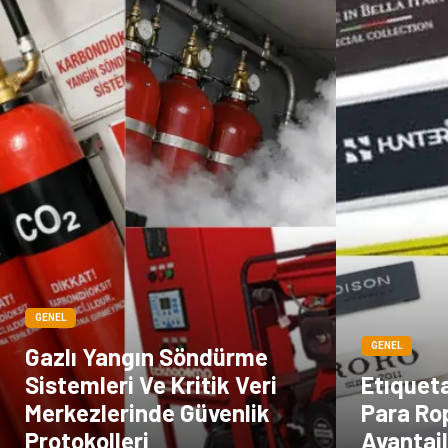
GENEL
GENEL
Gazlı Yangın Söndürme
Sistemleri Ve Kritik Veri
Etıquet
Merkezlerinde Güvenlik
Para Ro
Protokolleri
Avantajl