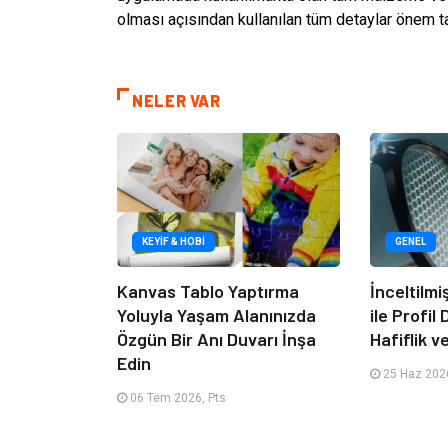
olması açısından kullanılan tüm detaylar önem t
NELER VAR
KEYIF & HOBI
GENEL
Kanvas Tablo Yaptırma
İnceltilm
Yoluyla Yaşam Alanınızda
ile Profil
Özgün Bir Anı Duvarı İnşa
Hafiflik v
Edin
25 Haz 2026
06 Tem 2026, Pts