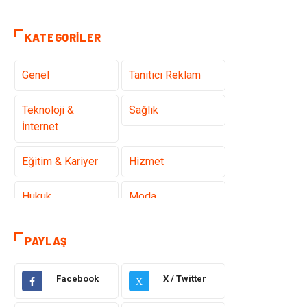
KATEGORILER
Genel
Tanıtıcı Reklam
Teknoloji &
Sağlık
İnternet
Eğitim & Kariyer
Hizmet
Hukuk
Moda
Gündem
Elektronik
PAYLAŞ
Otomotiv
Sağlıklı Yaşam
Facebook
X / Twitter
X
Dekorasyon
Güzellik & Bakım