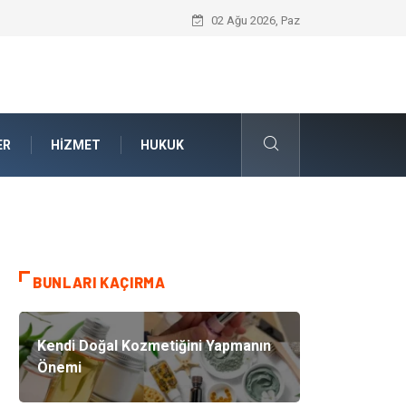
Kalite Yönetim Sistemi ile Kurumsal Stan
02 Ağu 2026, Paz
ER
HIZMET
HUKUK
BUNLARI KAÇIRMA
Kendi Doğal Kozmetiğini Yapmanın
Önemi