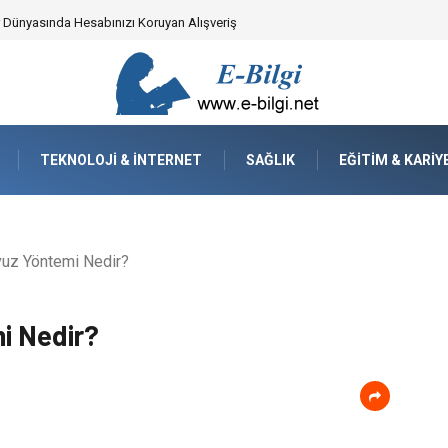
yzaj Mimarisindeki Hayati Rolü
TEKNOLOJI & İNTERNET
SAĞLIK
EĞITIM & KARIY
uz Yöntemi Nedir?
i Nedir?