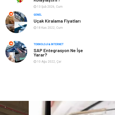
Astroloji
Aksesuar
13 Şub 2026, Cum
Mobilya
diş sağlığı
GENEL
Uçak Kiralama Fiyatları
Bebek Giyim
saç dökülmesi
18 Kas 2022, Cum
saç bakımı
beslenme
TEKNOLOJI & İNTERNET
SAP Entegrasyon Ne İşe
kozmetiğin püf
Spor Malzemeleri
Yarar?
noktaları
10 Ağu 2022, Çar
Doğal Enerji
İşitme
Kaynakları
Mermer