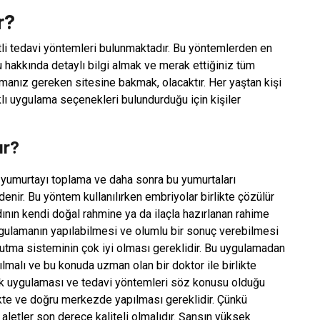
r?
itli tedavi yöntemleri bulunmaktadır. Bu yöntemlerden en
u hakkında detaylı bilgi almak ve merak ettiğiniz tüm
manız gereken sitesine bakmak, olacaktır. Her yaştan kişi
ı uygulama seçenekleri bulundurduğu için kişiler
ır?
yumurtayı toplama ve daha sonra bu yumurtaları
ir. Bu yöntem kullanılırken embriyolar birlikte çözülür
dının kendi doğal rahmine ya da ilaçla hazırlanan rahime
uygulamanın yapılabilmesi ve olumlu bir sonuç verebilmesi
tma sisteminin çok iyi olması gereklidir. Bu uygulamadan
lmalı ve bu konuda uzman olan bir doktor ile birlikte
ek uygulaması ve tedavi yöntemleri söz konusu olduğu
ikte ve doğru merkezde yapılması gereklidir. Çünkü
etler son derece kaliteli olmalıdır. Şansın yüksek