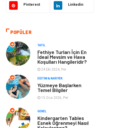
Pinterest
Linkedin
Tatil
Giyim
Alışveriş
Gençlik & Eğlence
POPÜLER
Genel Kültür
Gıda
TATIL
Fethiye Turları İçin En
Metal
Evlilik Rehberi
İdeal Mevsim ve Hava
Koşulları Hangileridir?
24 Eki 2024, Per
Müzik
Finans & Ekonomi
EĞITIM & KARIYER
Yüzmeye Başlarken
Yeme & İçme
Anne & Çocuk
Temel Bilgiler
15 Oca 2026, Per
Ev İşleri
Gayrimenkul
GENEL
Organizasyon
Keyif & Hobi
Kindergarten Tables
Esnek Öğrenmeyi Nasıl
Kolaylaştırır?