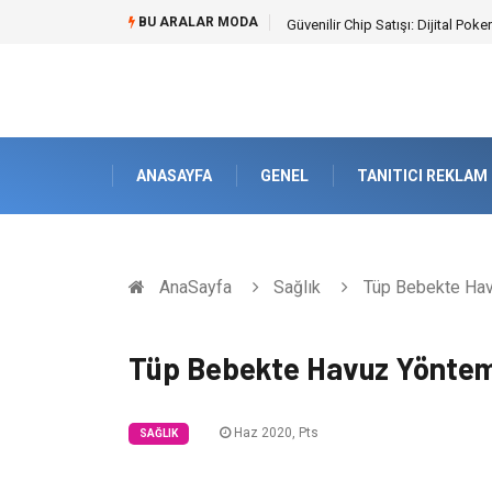
BU ARALAR MODA
Bahçe Çiti Kültürü ve Modern Pe
ANASAYFA
GENEL
TANITICI REKLAM
AnaSayfa
Sağlık
Tüp Bebekte Hav
Tüp Bebekte Havuz Yöntem
Haz 2020, Pts
SAĞLIK