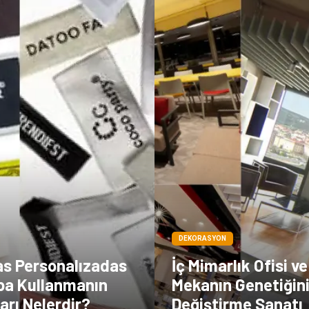
DEKORASYON
as Personalızadas
İç Mimarlık Ofisi ve
pa Kullanmanın
Mekanın Genetiğin
arı Nelerdir?
Değiştirme Sanatı