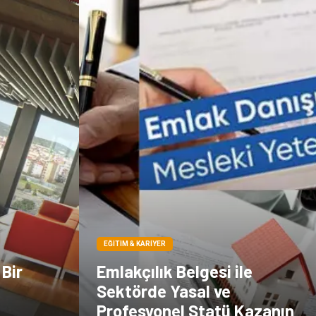
EĞITIM & KARIYER
 Bir
Emlakçılık Belgesi ile
i
Sektörde Yasal ve
Profesyonel Statü Kazanın