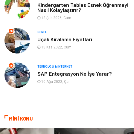
Yeme & İçme
Anne & Çocuk
Kindergarten Tables Esnek Öğrenmeyi
Nasıl Kolaylaştırır?
13 Şub 2026, Cum
Ev İşleri
Gayrimenkul
GENEL
Organizasyon
Keyif & Hobi
Uçak Kiralama Fiyatları
18 Kas 2022, Cum
Astroloji
Aksesuar
Mobilya
diş sağlığı
TEKNOLOJI & İNTERNET
SAP Entegrasyon Ne İşe Yarar?
Bebek Giyim
saç dökülmesi
10 Ağu 2022, Çar
saç bakımı
beslenme
kozmetiğin püf noktaları
Spor Malzemeleri
MİNİ KONU
Doğal Enerji Kaynakları
İşitme