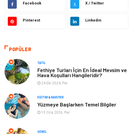
Hukuk
Moda
Facebook
X / Twitter
X
Gündem
Elektronik
Pinterest
Linkedin
Otomotiv
Sağlıklı Yaşam
Dekorasyon
Güzellik & Bakım
POPÜLER
Tatil
Giyim
TATIL
Fethiye Turları İçin En İdeal Mevsim ve
Hava Koşulları Hangileridir?
Alışveriş
Gençlik & Eğlence
24 Eki 2024, Per
Genel Kültür
Gıda
EĞITIM & KARIYER
Yüzmeye Başlarken Temel Bilgiler
Metal
Evlilik Rehberi
15 Oca 2026, Per
Müzik
Finans & Ekonomi
GENEL