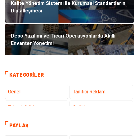
Kalite Yönetim Sistemi ile Kurumsal Standartların
Dijitalleşmesi
Depo Yazılımı ve Ticari Operasyonlarda Akıllı
Envanter Yönetimi
KATEGORILER
Genel
Tanıtıcı Reklam
Teknoloji & İnternet
Sağlık
Eğitim & Kariyer
Hizmet
PAYLAŞ