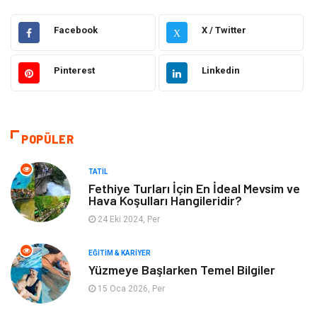
Hukuk
Moda
Facebook
X / Twitter
X
Gündem
Elektronik
Pinterest
Linkedin
Otomotiv
Sağlıklı Yaşam
Dekorasyon
Güzellik & Bakım
POPÜLER
Tatil
Giyim
TATIL
Fethiye Turları İçin En İdeal Mevsim ve
Hava Koşulları Hangileridir?
Alışveriş
Gençlik & Eğlence
24 Eki 2024, Per
Genel Kültür
Gıda
EĞITIM & KARIYER
Yüzmeye Başlarken Temel Bilgiler
Metal
Evlilik Rehberi
15 Oca 2026, Per
Müzik
Finans & Ekonomi