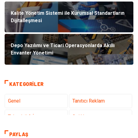
Kalite Yönetim Sistemi ile Kurumsal Standartların
Dijitalleşmesi
Depo Yazılımı ve Ticari Operasyonlarda Akıllı
Envanter Yönetimi
KATEGORILER
Genel
Tanıtıcı Reklam
Teknoloji & İnternet
Sağlık
Eğitim & Kariyer
Hizmet
PAYLAŞ