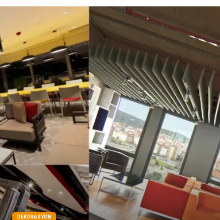
Doğal Enerji Kaynakları
İşitme
Mermer
DEKORASYON