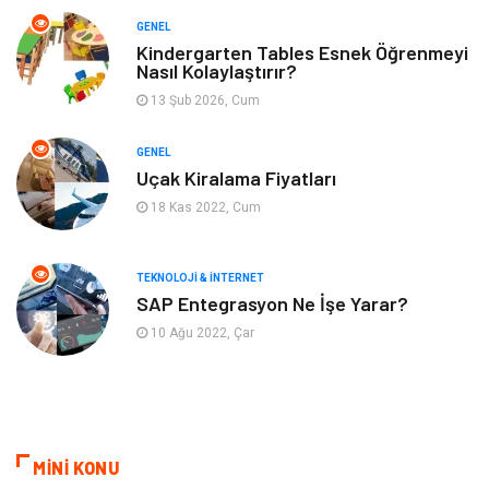
GENEL
Yeme & İçme
Anne & Çocuk
Kindergarten Tables Esnek Öğrenmeyi
Nasıl Kolaylaştırır?
13 Şub 2026, Cum
Ev İşleri
Gayrimenkul
GENEL
Organizasyon
Keyif & Hobi
Uçak Kiralama Fiyatları
18 Kas 2022, Cum
Astroloji
Aksesuar
Mobilya
diş sağlığı
TEKNOLOJI & İNTERNET
SAP Entegrasyon Ne İşe Yarar?
Bebek Giyim
saç dökülmesi
10 Ağu 2022, Çar
saç bakımı
beslenme
kozmetiğin püf noktaları
Spor Malzemeleri
MİNİ KONU