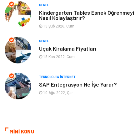
GENEL
Yeme & İçme
Anne & Çocuk
Kindergarten Tables Esnek Öğrenmeyi
Nasıl Kolaylaştırır?
13 Şub 2026, Cum
Ev İşleri
Gayrimenkul
GENEL
Organizasyon
Keyif & Hobi
Uçak Kiralama Fiyatları
18 Kas 2022, Cum
Astroloji
Aksesuar
Mobilya
diş sağlığı
TEKNOLOJI & İNTERNET
SAP Entegrasyon Ne İşe Yarar?
Bebek Giyim
saç dökülmesi
10 Ağu 2022, Çar
saç bakımı
beslenme
kozmetiğin püf noktaları
Spor Malzemeleri
MİNİ KONU
Doğal Enerji Kaynakları
İşitme