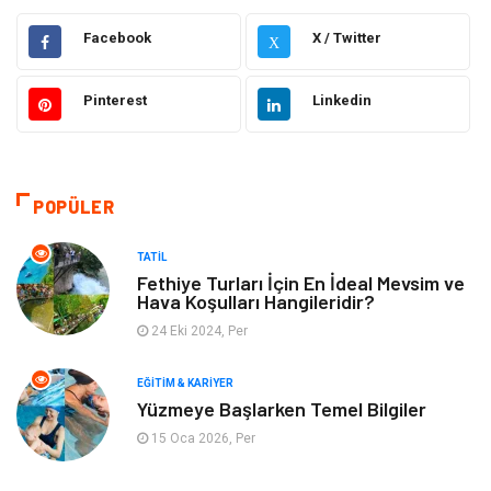
Hukuk
Moda
Facebook
X / Twitter
X
Gündem
Elektronik
Pinterest
Linkedin
Otomotiv
Sağlıklı Yaşam
Dekorasyon
Güzellik & Bakım
POPÜLER
Tatil
Giyim
TATIL
Fethiye Turları İçin En İdeal Mevsim ve
Hava Koşulları Hangileridir?
Alışveriş
Gençlik & Eğlence
24 Eki 2024, Per
Genel Kültür
Gıda
EĞITIM & KARIYER
Yüzmeye Başlarken Temel Bilgiler
Metal
Evlilik Rehberi
15 Oca 2026, Per
Müzik
Finans & Ekonomi