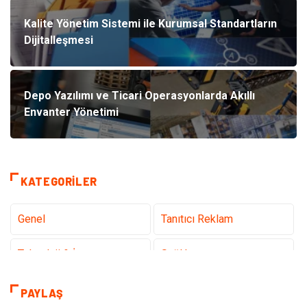
Kalite Yönetim Sistemi ile Kurumsal Standartların
Dijitalleşmesi
Depo Yazılımı ve Ticari Operasyonlarda Akıllı
Envanter Yönetimi
KATEGORILER
Genel
Tanıtıcı Reklam
Teknoloji & İnternet
Sağlık
Eğitim & Kariyer
Hizmet
PAYLAŞ