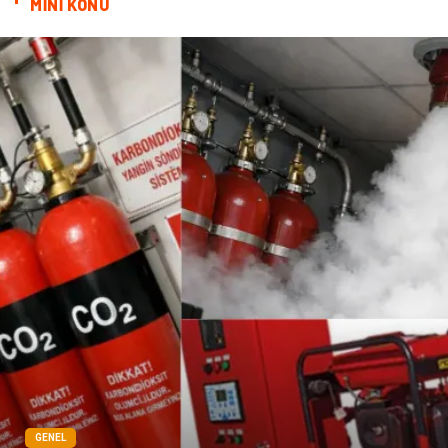
MİNİ KONU
Doğal Enerji Kaynakları
İşitme
Mermer
GENEL