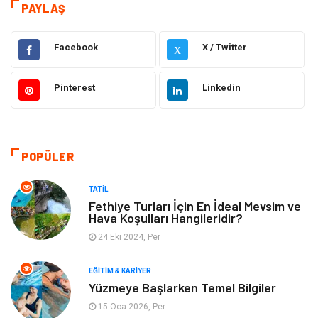
Eğitim & Kariyer
Hizmet
PAYLAŞ
Hukuk
Moda
Facebook
X / Twitter
X
Gündem
Elektronik
Pinterest
Linkedin
Otomotiv
Sağlıklı Yaşam
Dekorasyon
Güzellik & Bakım
POPÜLER
Tatil
Giyim
TATIL
Fethiye Turları İçin En İdeal Mevsim ve
Hava Koşulları Hangileridir?
Alışveriş
Gençlik & Eğlence
24 Eki 2024, Per
Genel Kültür
Gıda
EĞITIM & KARIYER
Yüzmeye Başlarken Temel Bilgiler
Metal
Evlilik Rehberi
15 Oca 2026, Per