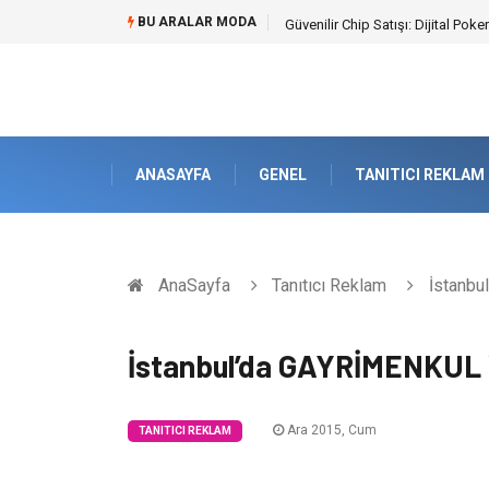
BU ARALAR MODA
Güvenilir Chip Satışı: Dijital Po
ANASAYFA
GENEL
TANITICI REKLAM
AnaSayfa
Tanıtıcı Reklam
İstanbu
İstanbul’da GAYRİMENKUL V
Ara 2015, Cum
TANITICI REKLAM