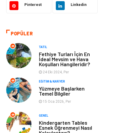
Pinterest
Linkedin
Tatil
Giyim
Alışveriş
Gençlik & Eğlence
POPÜLER
Genel Kültür
Gıda
TATIL
Fethiye Turları İçin En
Metal
Evlilik Rehberi
İdeal Mevsim ve Hava
Koşulları Hangileridir?
24 Eki 2024, Per
Müzik
Finans & Ekonomi
EĞITIM & KARIYER
Yüzmeye Başlarken
Yeme & İçme
Anne & Çocuk
Temel Bilgiler
15 Oca 2026, Per
Ev İşleri
Gayrimenkul
GENEL
Organizasyon
Keyif & Hobi
Kindergarten Tables
Esnek Öğrenmeyi Nasıl
Kolaylaştırır?