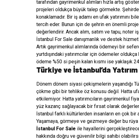
tarafından gayrimenkul alımları hızla artış göster
projeleri oldukça büyük talep görmekte. Şehirde i
konaklamadır. Bir iş adamı en ufak yatırımını b
tercih eder. Bunun için de şehrin en önemli projel
değerlendirir. Ancak alım, satım ve tapu, noter 
İstanbul For Sale danışmanlık ve destek hizmetle
Artık gayrimenkul alımlarında ödemeyi bir sefer
yurtdışındaki yatırımcılar için ödemeler oldukça k
ödeme %50 si peşin kalan kısmı ise yaklaşık 24 a
Türkiye ve İstanbul’da Yatırı
Dönem dönem siyasi çekişmelerin yaşandığı Tür
çökme gibi bir tehlike öz konusu değil. Hatta u
etkilemiyor. Hatta yatırımcıların gayrimenkul fi
yüz kazanç sağlayacak bir fırsat olarak değerlend
İstanbul farklı kültürlerden insanların en çok bir
Yaşamaya, görmeye ve gezmeye değer bu rüya şe
İstanbul For Sale
ile hayallerini gerçekleştirecek
hakkında doğru ve güvenilir bilgi sahibi olabili