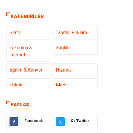
KATEGORILER
Genel
Tanıtıcı Reklam
Teknoloji &
Sağlık
İnternet
Eğitim & Kariyer
Hizmet
Hukuk
Moda
Gündem
Elektronik
PAYLAŞ
Otomotiv
Sağlıklı Yaşam
Facebook
X / Twitter
X
Dekorasyon
Güzellik & Bakım