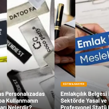
EĞITIM & KARIYER
as Personalızadas
Emlakçılık Belgesi 
pa Kullanmanın
Sektörde Yasal ve
arı Nelerdir?
Profesyonel Statü