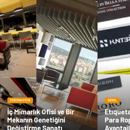
DEKORASYON
GENEL
İç Mimarlık Ofisi ve Bir
Etıquet
Mekanın Genetiğini
Para Ro
Değiştirme Sanatı
Avantajl