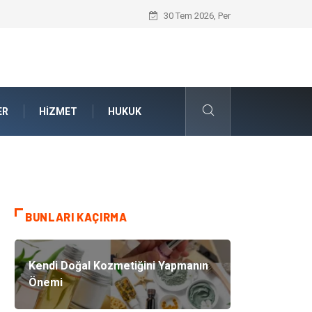
Bahçe Çiti Kültürü ve Modern Peyzaj Mi
30 Tem 2026, Per
ER
HIZMET
HUKUK
BUNLARI KAÇIRMA
Kendi Doğal Kozmetiğini Yapmanın
Önemi