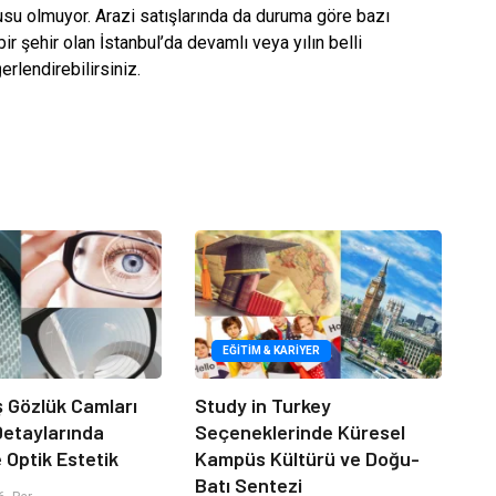
su olmuyor. Arazi satışlarında da duruma göre bazı
ir şehir olan İstanbul’da devamlı veya yılın belli
rlendirebilirsiniz.
EĞITIM & KARIYER
iş Gözlük Camları
Study in Turkey
 Detaylarında
Seçeneklerinde Küresel
e Optik Estetik
Kampüs Kültürü ve Doğu-
Batı Sentezi