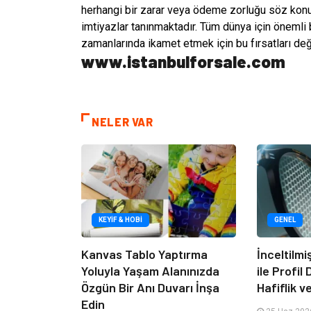
herhangi bir zarar veya ödeme zorluğu söz konu
imtiyazlar tanınmaktadır. Tüm dünya için önemli b
zamanlarında ikamet etmek için bu fırsatları değe
www.istanbulforsale.com
NELER VAR
KEYIF & HOBI
GENEL
Kanvas Tablo Yaptırma
İnceltilm
Yoluyla Yaşam Alanınızda
ile Profil
Özgün Bir Anı Duvarı İnşa
Hafiflik v
Edin