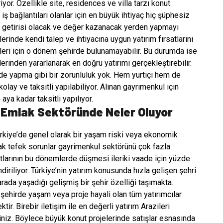
iyor. Özellikle site, residences ve villa tarzı konut
ş bağlantıları olanlar için en büyük ihtiyaç hiç şüphesiz
ile getirisi olacak ve değer kazanacak yerden yapmayı
erinde kendi talep ve ihtiyacına uygun yatırım fırsatlarını
işleri için o dönem şehirde bulunamayabilir. Bu durumda ise
rinden yararlanarak en doğru yatırımı gerçekleştirebilir.
de yapma gibi bir zorunluluk yok. Hem yurtiçi hem de
olay ve taksitli yapılabiliyor. Alınan gayrimenkul için
ya kadar taksitli yapılıyor.
m Emlak Sektöründe Neler Oluyor
kiye’de genel olarak bir yaşam riski veya ekonomik
fak tefek sorunlar gayrimenkul sektörünü çok fazla
yatlarının bu dönemlerde düşmesi ileriki vaade için yüzde
iriliyor. Türkiye’nin yatırım konusunda hızla gelişen şehri
 arada yaşadığı gelişmiş bir şehir özelliği taşımakta.
hirde yaşam veya proje hayali olan tüm yatırımcılar
tir. Birebir iletişim ile en değerli yatırım Arazileri
rsiniz. Böylece büyük konut projelerinde satışlar esnasında