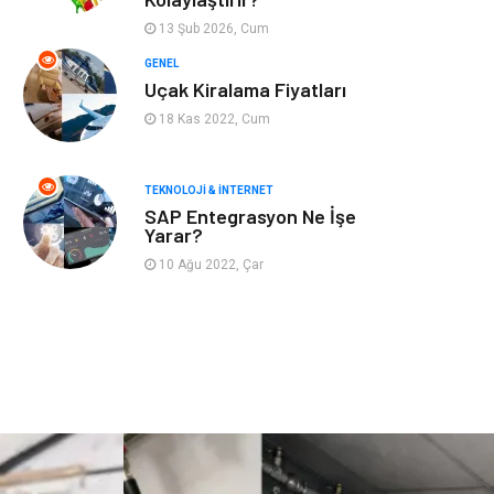
Astroloji
Aksesuar
13 Şub 2026, Cum
Mobilya
diş sağlığı
GENEL
Uçak Kiralama Fiyatları
Bebek Giyim
saç dökülmesi
18 Kas 2022, Cum
saç bakımı
beslenme
TEKNOLOJI & İNTERNET
SAP Entegrasyon Ne İşe
kozmetiğin püf
Spor Malzemeleri
Yarar?
noktaları
10 Ağu 2022, Çar
Doğal Enerji
İşitme
Kaynakları
Mermer