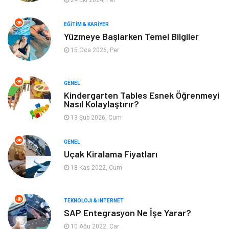
24 Eki 2024, Per
Genel Kültür
Gıda
EĞITIM & KARIYER
Yüzmeye Başlarken Temel Bilgiler
Metal
Evlilik Rehberi
15 Oca 2026, Per
Müzik
Finans & Ekonomi
GENEL
Yeme & İçme
Anne & Çocuk
Kindergarten Tables Esnek Öğrenmeyi
Nasıl Kolaylaştırır?
13 Şub 2026, Cum
Ev İşleri
Gayrimenkul
GENEL
Organizasyon
Keyif & Hobi
Uçak Kiralama Fiyatları
18 Kas 2022, Cum
Astroloji
Aksesuar
Mobilya
diş sağlığı
TEKNOLOJI & İNTERNET
SAP Entegrasyon Ne İşe Yarar?
Bebek Giyim
saç dökülmesi
10 Ağu 2022, Çar