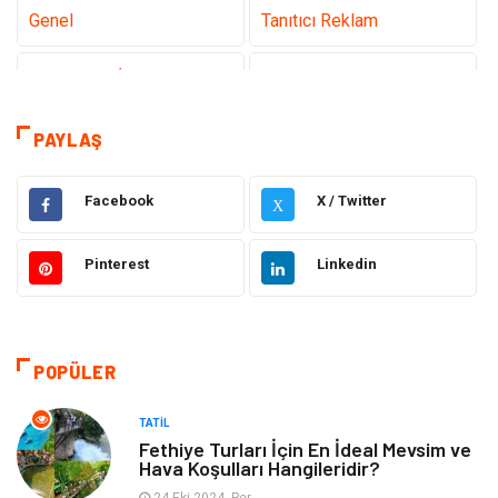
Genel
Tanıtıcı Reklam
Teknoloji & İnternet
Sağlık
Eğitim & Kariyer
Hizmet
PAYLAŞ
Hukuk
Moda
Facebook
X / Twitter
X
Gündem
Elektronik
Pinterest
Linkedin
Otomotiv
Sağlıklı Yaşam
Dekorasyon
Güzellik & Bakım
POPÜLER
Tatil
Giyim
TATIL
Fethiye Turları İçin En İdeal Mevsim ve
Hava Koşulları Hangileridir?
Alışveriş
Gençlik & Eğlence