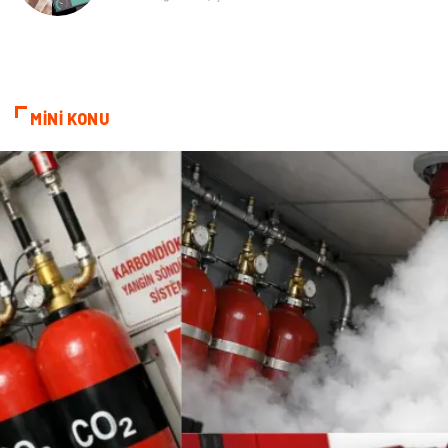
saç bakımı
beslenme
kozmetiğin püf noktaları
Spor Malzemeleri
MİNİ KONU
Doğal Enerji Kaynakları
İşitme
Mermer