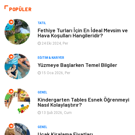
Dekorasyon
Güzellik & Bakım
POPÜLER
Tatil
Giyim
TATIL
Fethiye Turları İçin En İdeal Mevsim ve
Hava Koşulları Hangileridir?
Alışveriş
Gençlik & Eğlence
24 Eki 2024, Per
Genel Kültür
Gıda
EĞITIM & KARIYER
Yüzmeye Başlarken Temel Bilgiler
Metal
Evlilik Rehberi
15 Oca 2026, Per
Müzik
Finans & Ekonomi
GENEL
Yeme & İçme
Anne & Çocuk
Kindergarten Tables Esnek Öğrenmeyi
Nasıl Kolaylaştırır?
13 Şub 2026, Cum
Ev İşleri
Gayrimenkul
GENEL
Organizasyon
Keyif & Hobi
Uçak Kiralama Fiyatları