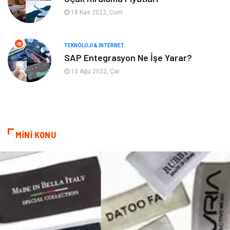
18 Kas 2022, Cum
Astroloji
Aksesuar
Mobilya
diş sağlığı
TEKNOLOJI & İNTERNET
SAP Entegrasyon Ne İşe Yarar?
Bebek Giyim
saç dökülmesi
10 Ağu 2022, Çar
saç bakımı
beslenme
kozmetiğin püf noktaları
Spor Malzemeleri
MİNİ KONU
Doğal Enerji Kaynakları
İşitme
Mermer