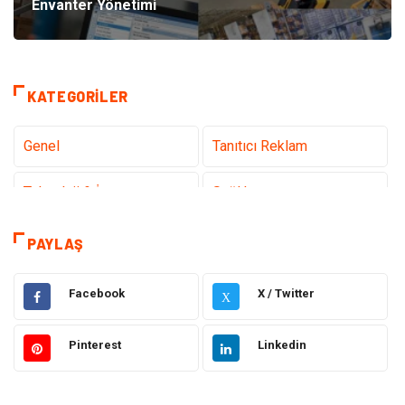
Envanter Yönetimi
KATEGORILER
Genel
Tanıtıcı Reklam
Teknoloji & İnternet
Sağlık
Eğitim & Kariyer
Hizmet
PAYLAŞ
Hukuk
Moda
Facebook
X / Twitter
X
Gündem
Elektronik
Pinterest
Linkedin
Otomotiv
Sağlıklı Yaşam