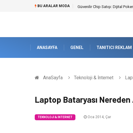
BU ARALAR MODA
Bahçe Çiti Kültürü ve Modern Pe
ANASAYFA
GENEL
TANITICI REKLAM
AnaSayfa
Teknoloji & İnternet
Lapt
Laptop Bataryası Nereden A
Oca 2014, Çar
TEKNOLOJI & İNTERNET