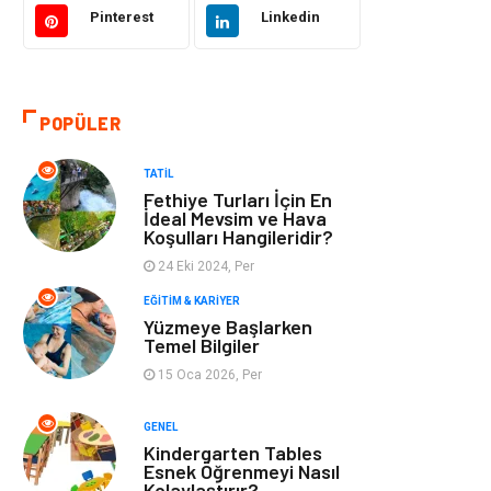
Pinterest
Linkedin
Tatil
Giyim
Alışveriş
Gençlik & Eğlence
POPÜLER
Genel Kültür
Gıda
TATIL
Fethiye Turları İçin En
Metal
Evlilik Rehberi
İdeal Mevsim ve Hava
Koşulları Hangileridir?
24 Eki 2024, Per
Müzik
Finans & Ekonomi
EĞITIM & KARIYER
Yüzmeye Başlarken
Yeme & İçme
Anne & Çocuk
Temel Bilgiler
15 Oca 2026, Per
Ev İşleri
Gayrimenkul
GENEL
Organizasyon
Keyif & Hobi
Kindergarten Tables
Esnek Öğrenmeyi Nasıl
Kolaylaştırır?