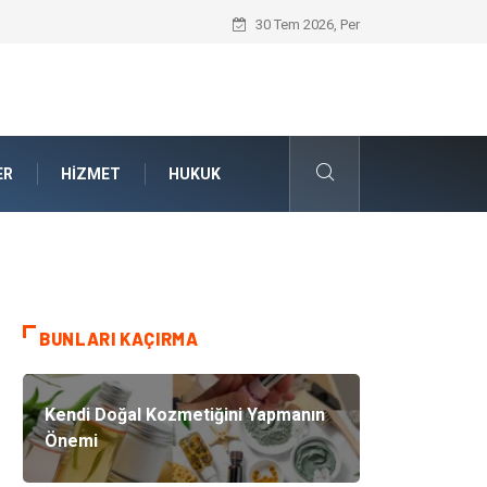
Kalite Yönetim Sistemi ile Kurumsal Stan
30 Tem 2026, Per
ER
HIZMET
HUKUK
BUNLARI KAÇIRMA
Kendi Doğal Kozmetiğini Yapmanın
Önemi