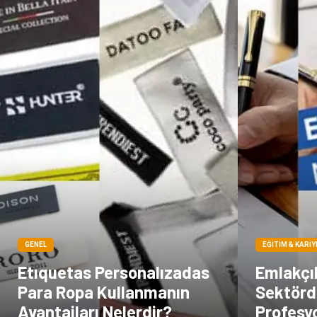
GENEL
EĞITIM & KARIY
Etıquetas Personalızadas
Emlakçıl
Para Ropa Kullanmanın
Sektörd
Avantajları Nelerdir?
Profesy