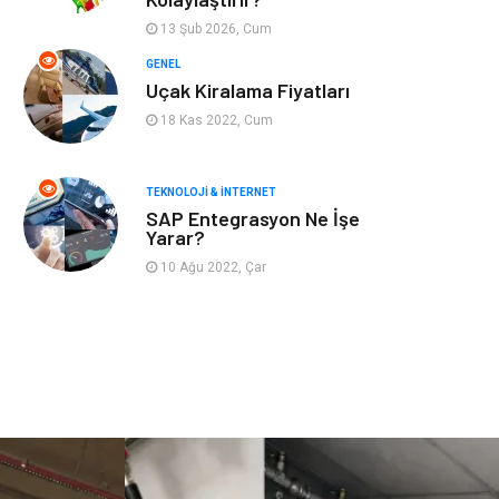
Astroloji
Aksesuar
13 Şub 2026, Cum
Mobilya
diş sağlığı
GENEL
Uçak Kiralama Fiyatları
Bebek Giyim
saç dökülmesi
18 Kas 2022, Cum
saç bakımı
beslenme
TEKNOLOJI & İNTERNET
SAP Entegrasyon Ne İşe
kozmetiğin püf
Spor Malzemeleri
Yarar?
noktaları
10 Ağu 2022, Çar
Doğal Enerji
İşitme
Kaynakları
Mermer