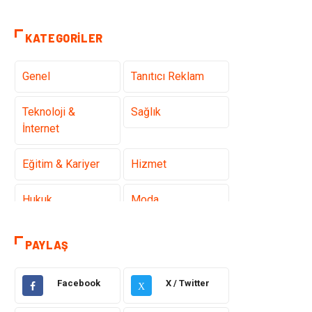
KATEGORILER
Genel
Tanıtıcı Reklam
Teknoloji &
Sağlık
İnternet
Eğitim & Kariyer
Hizmet
Hukuk
Moda
Gündem
Elektronik
PAYLAŞ
Otomotiv
Sağlıklı Yaşam
Facebook
X / Twitter
X
Dekorasyon
Güzellik & Bakım