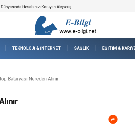
yzaj Mimarisindeki Hayati Rolü
TEKNOLOJI & İNTERNET
SAĞLIK
EĞITIM & KARIY
op Bataryası Nereden Alınır
lınır