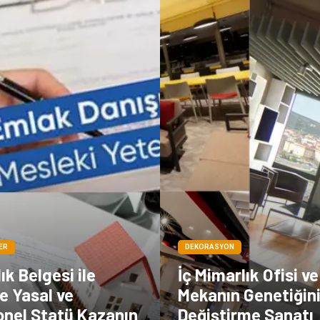
ER
DEKORASYON
ık Belgesi ile
İç Mimarlık Ofisi ve
e Yasal ve
Mekanın Genetiğin
onel Statü Kazanın
Değiştirme Sanatı