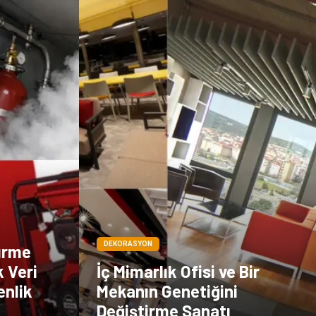
DEKORASYON
ürme
k Veri
İç Mimarlık Ofisi ve Bir
enlik
Mekanın Genetiğini
Değiştirme Sanatı