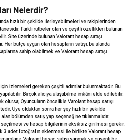
arı Nelerdir?
da hızlı bir şekilde ilerleyebilmeleri ve rakiplerinden
esidir. Farklı rütbeler olan ve çeşitli özellikleri bulunan
bilir. Site üzerinde bulunan Valorant hesap satışı
 Her bütçe uygun olan hesapların satışı, bu alanda
saplarına sahip olabilmek ve Valorant hesap satışı
için izlemeleri gereken çeşitli adımlar bulunmaktadır. Bu
apılabilir. Birçok alıcıya ulaşabilme imkânı elde edilebilir.
k olursa; Oyuncuların öncelikle Varolant hesap satışı
edir. Üye olduktan sonra her şey hızlı bir şekilde
r alan bölümden satış yap seçeneğine tıklanmalıdır.
 seçilmesi ve hesap bilgilerinin eksiksiz girilmesi gerekir.
ak 3 adet fotoğrafın eklenmesi ile birlikte Valorant hesap
 tamamlanır. Valorant hesap satışı yapmak ve güvenli bir