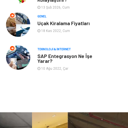
Astroloji
Aksesuar
13 Şub 2026, Cum
Mobilya
diş sağlığı
GENEL
Uçak Kiralama Fiyatları
Bebek Giyim
saç dökülmesi
18 Kas 2022, Cum
saç bakımı
beslenme
TEKNOLOJI & İNTERNET
SAP Entegrasyon Ne İşe
kozmetiğin püf
Spor Malzemeleri
Yarar?
noktaları
10 Ağu 2022, Çar
Doğal Enerji
İşitme
Kaynakları
Mermer