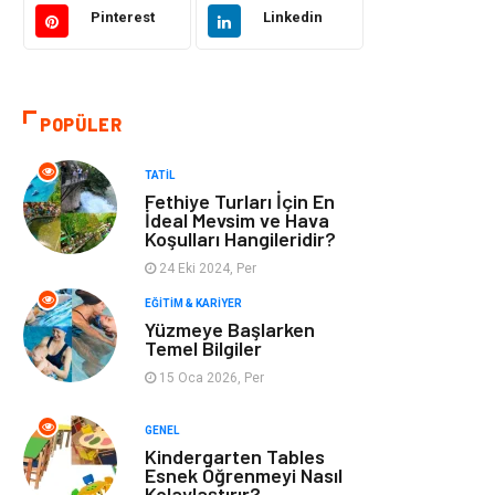
Pinterest
Linkedin
Tatil
Giyim
Alışveriş
Gençlik & Eğlence
POPÜLER
Genel Kültür
Gıda
TATIL
Fethiye Turları İçin En
Metal
Evlilik Rehberi
İdeal Mevsim ve Hava
Koşulları Hangileridir?
24 Eki 2024, Per
Müzik
Finans & Ekonomi
EĞITIM & KARIYER
Yüzmeye Başlarken
Yeme & İçme
Anne & Çocuk
Temel Bilgiler
15 Oca 2026, Per
Ev İşleri
Gayrimenkul
GENEL
Organizasyon
Keyif & Hobi
Kindergarten Tables
Esnek Öğrenmeyi Nasıl
Kolaylaştırır?