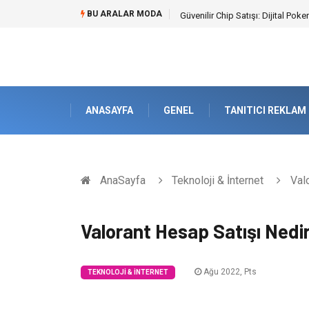
BU ARALAR MODA
Güvenilir Chip Satışı: Dijital Po
ANASAYFA
GENEL
TANITICI REKLAM
AnaSayfa
Teknoloji & İnternet
Valo
Valorant Hesap Satışı Nedi
Ağu 2022, Pts
TEKNOLOJI & İNTERNET