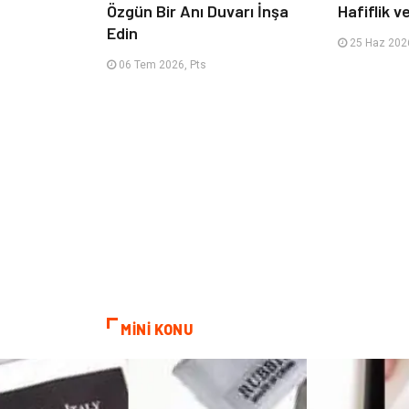
Özgün Bir Anı Duvarı İnşa
Hafiflik v
Edin
25 Haz 2026
06 Tem 2026, Pts
MİNİ KONU