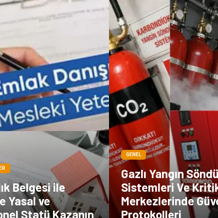
GENEL
ER
Gazlı Yangın Sönd
ık Belgesi ile
Sistemleri Ve Kriti
e Yasal ve
Merkezlerinde Güv
onel Statü Kazanın
Protokolleri