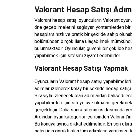
Valorant Hesap Satışı Adıml
Valorant hesap satışı oyuncuların Valorant oyunun
öne geçebilmelerini sağlayan yöntemlerden bir tan
hesaplara hızlı ve pratik bir şekilde sahip oluna
bölümünden birçok ilana ulaşabilmek mümkündür.
bulunmaktadır. Oyuncular, güvenli bir şekilde he
yapabilmek için sitesini ziyaret edebilirler.
Valorant Hesap Satışı Yapmak
Oyuncuların Valorant hesap satışı yapabilmeleri 
adımlar izlenerek kolay bir şekilde hesap satışı y
Sırasıyla izlenecek olan adımlardan bahsedilece
yapabilmeleri için siteye üye olmaları gerekmekt
gerçekleşir. Daha sonra sitenin üst kısmında ye
Ardından oyun kategorisi içerisinden Valorant’ın
Bu konuya ayrıca dikkat edilmelidir. En son olar
satışı için gerekli olan tüm adımların yapılması