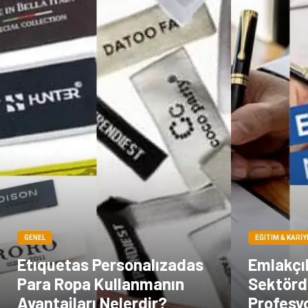
GENEL
EĞITIM & KARIY
Etıquetas Personalızadas
Emlakçıl
Para Ropa Kullanmanın
Sektörd
Avantajları Nelerdir?
Profesy