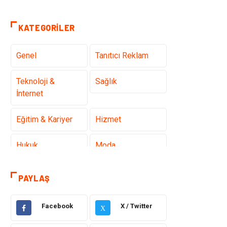
KATEGORILER
Genel
Tanıtıcı Reklam
Teknoloji &
Sağlık
İnternet
Eğitim & Kariyer
Hizmet
Hukuk
Moda
Gündem
Elektronik
PAYLAŞ
Otomotiv
Sağlıklı Yaşam
Facebook
X / Twitter
X
Dekorasyon
Güzellik & Bakım