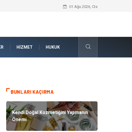
Bahçe Çiti Kültürü ve Modern Peyzaj Mi
01 Ağu 2026, Cts
ER
HIZMET
HUKUK
BUNLARI KAÇIRMA
Kendi Doğal Kozmetiğini Yapmanın
Önemi