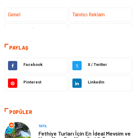
Genel
Tanıtıcı Reklam
Teknoloji & İnternet
Sağlık
Eğitim & Kariyer
Hizmet
PAYLAŞ
Hukuk
Moda
Facebook
X / Twitter
X
Gündem
Elektronik
Pinterest
Linkedin
Otomotiv
Sağlıklı Yaşam
Dekorasyon
Güzellik & Bakım
POPÜLER
Tatil
Giyim
TATIL
Fethiye Turları İçin En İdeal Mevsim ve