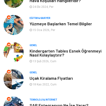
Hava Koşulları Hangileridir?
Alışveriş
Gençlik & Eğlence
24 Eki 2024, Per
Genel Kültür
Gıda
EĞITIM & KARIYER
Yüzmeye Başlarken Temel Bilgiler
Metal
Evlilik Rehberi
15 Oca 2026, Per
Müzik
Finans & Ekonomi
GENEL
Yeme & İçme
Anne & Çocuk
Kindergarten Tables Esnek Öğrenmeyi
Nasıl Kolaylaştırır?
13 Şub 2026, Cum
Ev İşleri
Gayrimenkul
GENEL
Organizasyon
Keyif & Hobi
Uçak Kiralama Fiyatları
18 Kas 2022, Cum
Astroloji
Aksesuar
Mobilya
diş sağlığı
TEKNOLOJI & İNTERNET
SAP Entegrasyon Ne İşe Yarar?