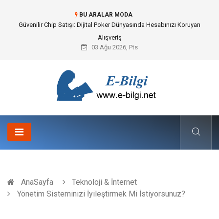
BU ARALAR MODA
Bahçe Çiti Kültürü ve Modern Peyzaj Mimarisindeki Hayati Rolü
03 Ağu 2026, Pts
AnaSayfa
Teknoloji & İnternet
Yönetim Sisteminizi İyileştirmek Mi İstiyorsunuz?