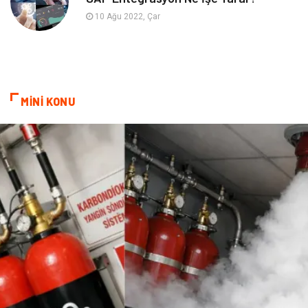
Bebek Giyim
saç dökülmesi
10 Ağu 2022, Çar
saç bakımı
beslenme
kozmetiğin püf noktaları
Spor Malzemeleri
MİNİ KONU
Doğal Enerji Kaynakları
İşitme
Mermer