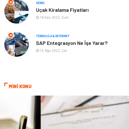
GENEL
Organizasyon
Keyif & Hobi
Uçak Kiralama Fiyatları
18 Kas 2022, Cum
Astroloji
Aksesuar
Mobilya
diş sağlığı
TEKNOLOJI & İNTERNET
SAP Entegrasyon Ne İşe Yarar?
Bebek Giyim
saç dökülmesi
10 Ağu 2022, Çar
saç bakımı
beslenme
kozmetiğin püf noktaları
Spor Malzemeleri
MİNİ KONU
Doğal Enerji Kaynakları
İşitme
Mermer