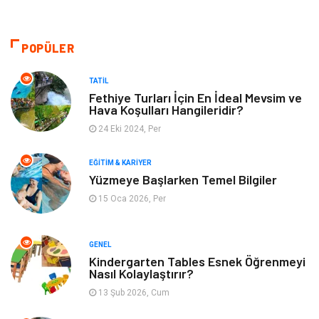
Otomotiv
Sağlıklı Yaşam
Dekorasyon
Güzellik & Bakım
POPÜLER
Tatil
Giyim
TATIL
Fethiye Turları İçin En İdeal Mevsim ve
Hava Koşulları Hangileridir?
Alışveriş
Gençlik & Eğlence
24 Eki 2024, Per
Genel Kültür
Gıda
EĞITIM & KARIYER
Yüzmeye Başlarken Temel Bilgiler
Metal
Evlilik Rehberi
15 Oca 2026, Per
Müzik
Finans & Ekonomi
GENEL
Yeme & İçme
Anne & Çocuk
Kindergarten Tables Esnek Öğrenmeyi
Nasıl Kolaylaştırır?
13 Şub 2026, Cum
Ev İşleri
Gayrimenkul