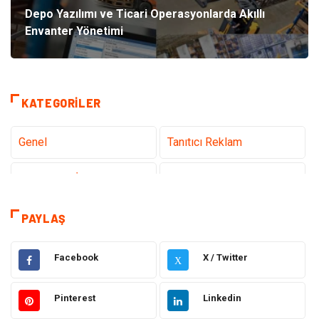
Depo Yazılımı ve Ticari Operasyonlarda Akıllı
Envanter Yönetimi
KATEGORILER
Genel
Tanıtıcı Reklam
Teknoloji & İnternet
Sağlık
Eğitim & Kariyer
Hizmet
PAYLAŞ
Hukuk
Moda
Facebook
X / Twitter
X
Gündem
Elektronik
Pinterest
Linkedin