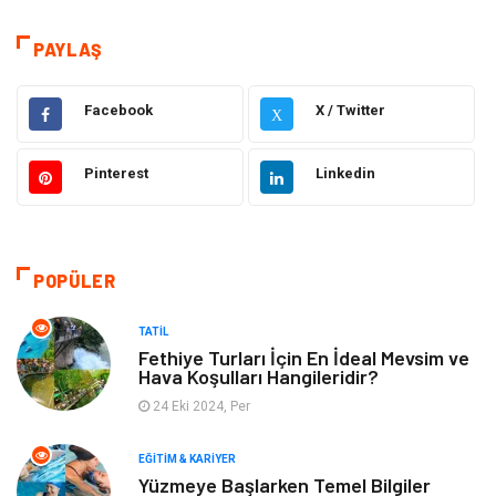
Eğitim & Kariyer
Hizmet
PAYLAŞ
Hukuk
Moda
Facebook
X / Twitter
X
Gündem
Elektronik
Pinterest
Linkedin
Otomotiv
Sağlıklı Yaşam
Dekorasyon
Güzellik & Bakım
POPÜLER
Tatil
Giyim
TATIL
Fethiye Turları İçin En İdeal Mevsim ve
Hava Koşulları Hangileridir?
Alışveriş
Gençlik & Eğlence
24 Eki 2024, Per
Genel Kültür
Gıda
EĞITIM & KARIYER
Yüzmeye Başlarken Temel Bilgiler
Metal
Evlilik Rehberi