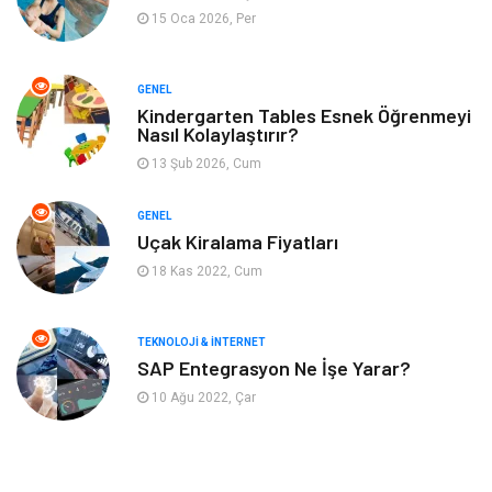
15 Oca 2026, Per
Müzik
Finans & Ekonomi
GENEL
Yeme & İçme
Anne & Çocuk
Kindergarten Tables Esnek Öğrenmeyi
Nasıl Kolaylaştırır?
13 Şub 2026, Cum
Ev İşleri
Gayrimenkul
GENEL
Organizasyon
Keyif & Hobi
Uçak Kiralama Fiyatları
18 Kas 2022, Cum
Astroloji
Aksesuar
Mobilya
diş sağlığı
TEKNOLOJI & İNTERNET
SAP Entegrasyon Ne İşe Yarar?
Bebek Giyim
saç dökülmesi
10 Ağu 2022, Çar
saç bakımı
beslenme