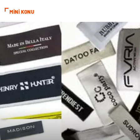
kozmetiğin püf noktaları
Spor Malzemeleri
MİNİ KONU
Doğal Enerji Kaynakları
İşitme
Mermer