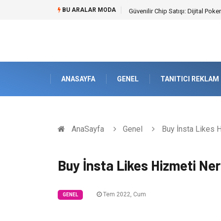
BU ARALAR MODA
Bahçe Çiti Kültürü ve Modern Pe
ANASAYFA
GENEL
TANITICI REKLAM
AnaSayfa
Genel
Buy İnsta Likes H
Buy İnsta Likes Hizmeti Ner
Tem 2022, Cum
GENEL