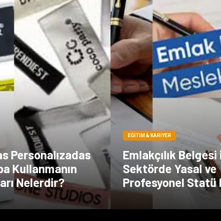
EĞITIM & KARIYER
as Personalızadas
Emlakçılık Belgesi 
pa Kullanmanın
Sektörde Yasal ve
arı Nelerdir?
Profesyonel Statü