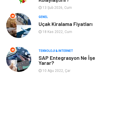
Astroloji
Aksesuar
13 Şub 2026, Cum
Mobilya
diş sağlığı
GENEL
Uçak Kiralama Fiyatları
Bebek Giyim
saç dökülmesi
18 Kas 2022, Cum
saç bakımı
beslenme
TEKNOLOJI & İNTERNET
SAP Entegrasyon Ne İşe
kozmetiğin püf
Spor Malzemeleri
Yarar?
noktaları
10 Ağu 2022, Çar
Doğal Enerji
İşitme
Kaynakları
Mermer