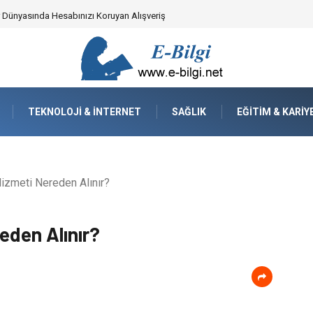
yzaj Mimarisindeki Hayati Rolü
TEKNOLOJI & İNTERNET
SAĞLIK
EĞITIM & KARIY
izmeti Nereden Alınır?
eden Alınır?