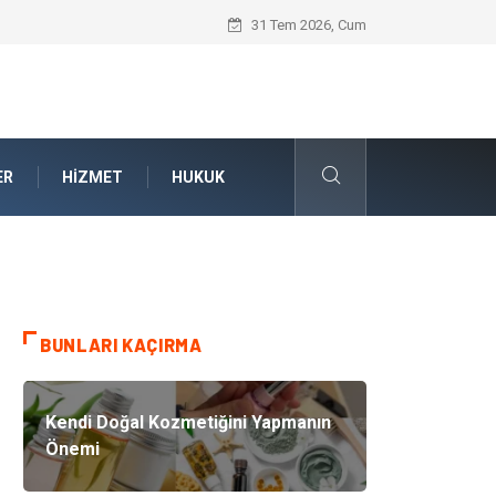
Kalite Yönetim Sistemi ile Kurumsal Stan
31 Tem 2026, Cum
ER
HIZMET
HUKUK
BUNLARI KAÇIRMA
Kendi Doğal Kozmetiğini Yapmanın
Önemi