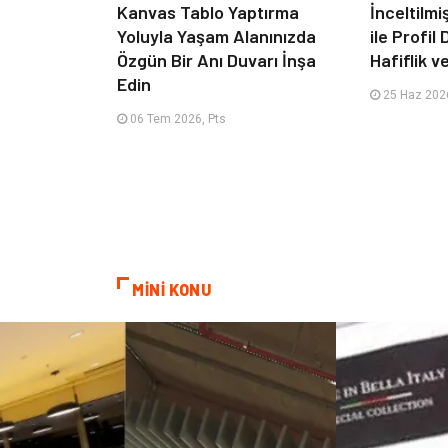
Kanvas Tablo Yaptırma
İnceltilm
Yoluyla Yaşam Alanınızda
ile Profil
Özgün Bir Anı Duvarı İnşa
Hafiflik v
Edin
25 Haz 2026
06 Tem 2026, Pts
MİNİ KONU