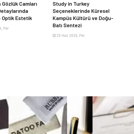
iş Gözlük Camları
Study in Turkey
 Detaylarında
Seçeneklerinde Küresel
e Optik Estetik
Kampüs Kültürü ve Doğu-
Batı Sentezi
, Per
25 Haz 2026, Per