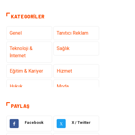
KATEGORILER
Genel
Tanıtıcı Reklam
Teknoloji &
Sağlık
İnternet
Eğitim & Kariyer
Hizmet
Hukuk
Moda
Gündem
Elektronik
PAYLAŞ
Otomotiv
Sağlıklı Yaşam
Facebook
X / Twitter
X
Dekorasyon
Güzellik & Bakım