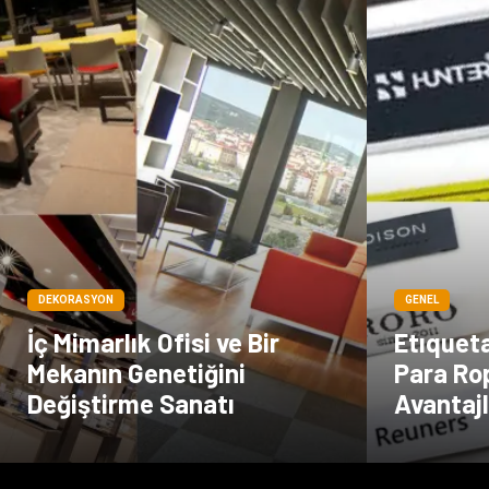
DEKORASYON
GENEL
İç Mimarlık Ofisi ve Bir
Etıquet
Mekanın Genetiğini
Para Ro
Değiştirme Sanatı
Avantajl