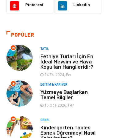
Pinterest
Linkedin
Tatil
Giyim
Alışveriş
Gençlik & Eğlence
POPÜLER
Genel Kültür
Gıda
TATIL
Fethiye Turları İçin En
Metal
Evlilik Rehberi
İdeal Mevsim ve Hava
Koşulları Hangileridir?
24 Eki 2024, Per
Müzik
Finans & Ekonomi
EĞITIM & KARIYER
Yüzmeye Başlarken
Yeme & İçme
Anne & Çocuk
Temel Bilgiler
15 Oca 2026, Per
Ev İşleri
Gayrimenkul
GENEL
Organizasyon
Keyif & Hobi
Kindergarten Tables
Esnek Öğrenmeyi Nasıl
Kolaylaştırır?