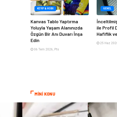
KEYIF & HOBI
GENEL
Kanvas Tablo Yaptırma
İnceltilm
Yoluyla Yaşam Alanınızda
ile Profil
Özgün Bir Anı Duvarı İnşa
Hafiflik v
Edin
25 Haz 2026
06 Tem 2026, Pts
MİNİ KONU