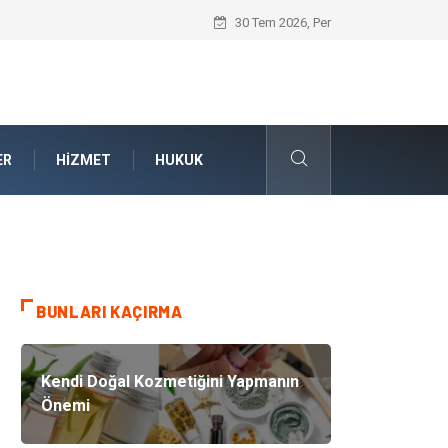
Kalite Yönetim Sistemi ile Kurumsal Stan
30 Tem 2026, Per
ER
HIZMET
HUKUK
BUNLARI KAÇIRMA
Kendi Doğal Kozmetiğini Yapmanın
Önemi