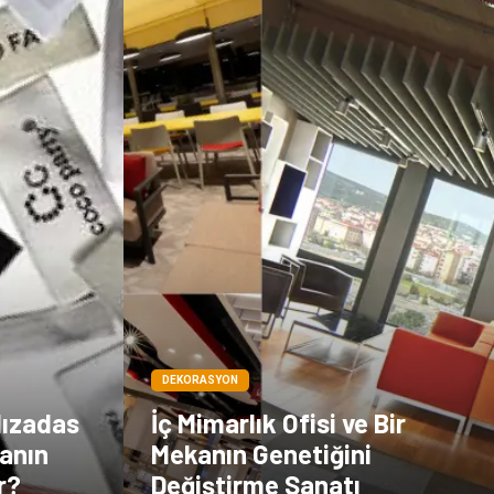
DEKORASYON
lızadas
İç Mimarlık Ofisi ve Bir
anın
Mekanın Genetiğini
r?
Değiştirme Sanatı