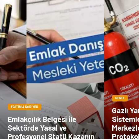
GENEL
EĞITIM & KARIYER
Gazlı Y
Emlakçılık Belgesi ile
Sistemle
Sektörde Yasal ve
Merkezl
Profesyonel Statü Kazanın
Protokol