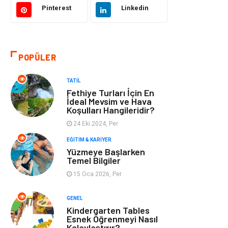
Pinterest
Linkedin
Tatil
Giyim
Alışveriş
Gençlik & Eğlence
POPÜLER
Genel Kültür
Gıda
TATIL
Fethiye Turları İçin En
Metal
Evlilik Rehberi
İdeal Mevsim ve Hava
Koşulları Hangileridir?
24 Eki 2024, Per
Müzik
Finans & Ekonomi
EĞITIM & KARIYER
Yüzmeye Başlarken
Yeme & İçme
Anne & Çocuk
Temel Bilgiler
15 Oca 2026, Per
Ev İşleri
Gayrimenkul
GENEL
Organizasyon
Keyif & Hobi
Kindergarten Tables
Esnek Öğrenmeyi Nasıl
Kolaylaştırır?