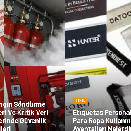
GENEL
angın Söndürme
ri Ve Kritik Veri
Etıquetas Persona
erinde Güvenlik
Para Ropa Kullanm
leri
Avantajları Nelerdi