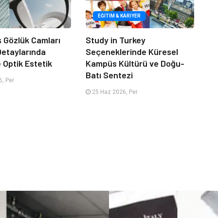
EĞITIM & KARIYER
iş Gözlük Camları
Study in Turkey
 Detaylarında
Seçeneklerinde Küresel
e Optik Estetik
Kampüs Kültürü ve Doğu-
Batı Sentezi
, Per
25 Haz 2026, Per