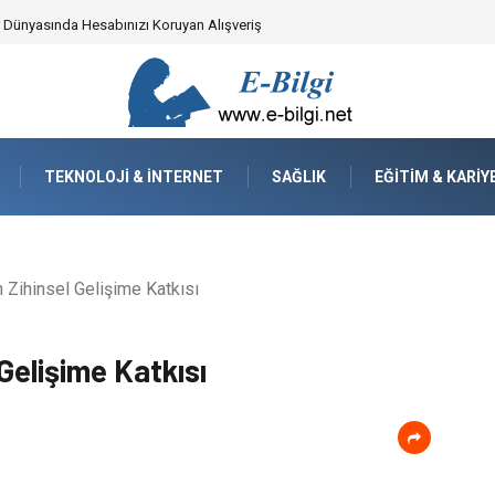
yzaj Mimarisindeki Hayati Rolü
TEKNOLOJI & İNTERNET
SAĞLIK
EĞITIM & KARIY
Zihinsel Gelişime Katkısı
Gelişime Katkısı