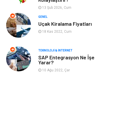
Astroloji
Aksesuar
13 Şub 2026, Cum
Mobilya
diş sağlığı
GENEL
Uçak Kiralama Fiyatları
Bebek Giyim
saç dökülmesi
18 Kas 2022, Cum
saç bakımı
beslenme
TEKNOLOJI & İNTERNET
SAP Entegrasyon Ne İşe
kozmetiğin püf
Spor Malzemeleri
Yarar?
noktaları
10 Ağu 2022, Çar
Doğal Enerji
İşitme
Kaynakları
Mermer