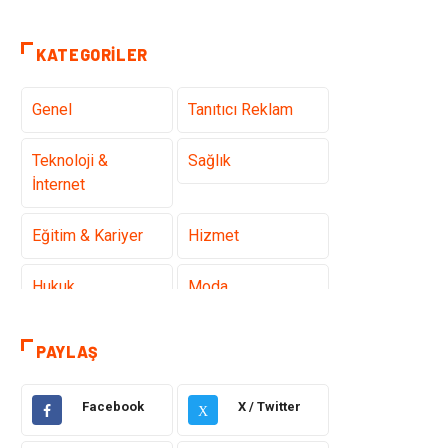
KATEGORILER
Genel
Tanıtıcı Reklam
Teknoloji &
Sağlık
İnternet
Eğitim & Kariyer
Hizmet
Hukuk
Moda
Gündem
Elektronik
PAYLAŞ
Otomotiv
Sağlıklı Yaşam
Facebook
X / Twitter
X
Dekorasyon
Güzellik & Bakım