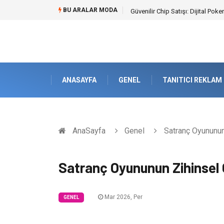
BU ARALAR MODA
Bahçe Çiti Kültürü ve Modern Pe
ANASAYFA
GENEL
TANITICI REKLAM
AnaSayfa
Genel
Satranç Oyununun 
Satranç Oyununun Zihinsel 
Mar 2026, Per
GENEL