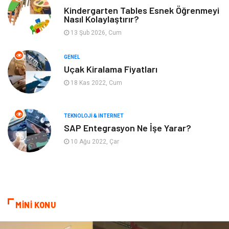
Yeme & İçme
Anne & Çocuk
Kindergarten Tables Esnek Öğrenmeyi
Nasıl Kolaylaştırır?
13 Şub 2026, Cum
Ev İşleri
Gayrimenkul
GENEL
Organizasyon
Keyif & Hobi
Uçak Kiralama Fiyatları
18 Kas 2022, Cum
Astroloji
Aksesuar
Mobilya
diş sağlığı
TEKNOLOJI & İNTERNET
SAP Entegrasyon Ne İşe Yarar?
Bebek Giyim
saç dökülmesi
10 Ağu 2022, Çar
saç bakımı
beslenme
kozmetiğin püf noktaları
Spor Malzemeleri
MİNİ KONU
Doğal Enerji Kaynakları
İşitme