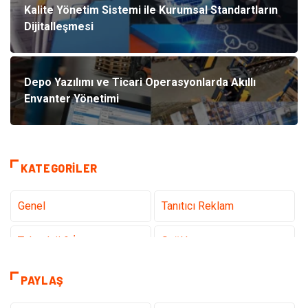
Kalite Yönetim Sistemi ile Kurumsal Standartların
Dijitalleşmesi
Depo Yazılımı ve Ticari Operasyonlarda Akıllı
Envanter Yönetimi
KATEGORILER
Genel
Tanıtıcı Reklam
Teknoloji & İnternet
Sağlık
Eğitim & Kariyer
Hizmet
PAYLAŞ