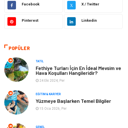
Hukuk
Moda
Facebook
X / Twitter
X
Gündem
Elektronik
Pinterest
Linkedin
Otomotiv
Sağlıklı Yaşam
Dekorasyon
Güzellik & Bakım
POPÜLER
Tatil
Giyim
TATIL
Fethiye Turları İçin En İdeal Mevsim ve
Hava Koşulları Hangileridir?
Alışveriş
Gençlik & Eğlence
24 Eki 2024, Per
Genel Kültür
Gıda
EĞITIM & KARIYER
Yüzmeye Başlarken Temel Bilgiler
Metal
Evlilik Rehberi
15 Oca 2026, Per
Müzik
Finans & Ekonomi
GENEL