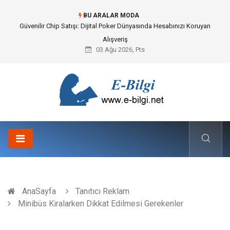
BU ARALAR MODA
Bahçe Çiti Kültürü ve Modern Peyzaj Mimarisindeki Hayati Rolü
03 Ağu 2026, Pts
AnaSayfa
Tanıtıcı Reklam
Minibüs Kiralarken Dikkat Edilmesi Gerekenler