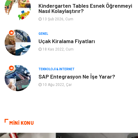
Yeme & İçme
Anne & Çocuk
Kindergarten Tables Esnek Öğrenmeyi
Nasıl Kolaylaştırır?
13 Şub 2026, Cum
Ev İşleri
Gayrimenkul
GENEL
Organizasyon
Keyif & Hobi
Uçak Kiralama Fiyatları
18 Kas 2022, Cum
Astroloji
Aksesuar
Mobilya
diş sağlığı
TEKNOLOJI & İNTERNET
SAP Entegrasyon Ne İşe Yarar?
Bebek Giyim
saç dökülmesi
10 Ağu 2022, Çar
saç bakımı
beslenme
kozmetiğin püf noktaları
Spor Malzemeleri
MİNİ KONU
Doğal Enerji Kaynakları
İşitme