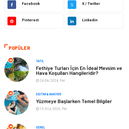
Hukuk
Moda
Facebook
X / Twitter
X
Gündem
Elektronik
Pinterest
Linkedin
Otomotiv
Sağlıklı Yaşam
Dekorasyon
Güzellik & Bakım
POPÜLER
Tatil
Giyim
TATIL
Fethiye Turları İçin En İdeal Mevsim ve
Hava Koşulları Hangileridir?
Alışveriş
Gençlik & Eğlence
24 Eki 2024, Per
Genel Kültür
Gıda
EĞITIM & KARIYER
Yüzmeye Başlarken Temel Bilgiler
Metal
Evlilik Rehberi
15 Oca 2026, Per
Müzik
Finans & Ekonomi
GENEL