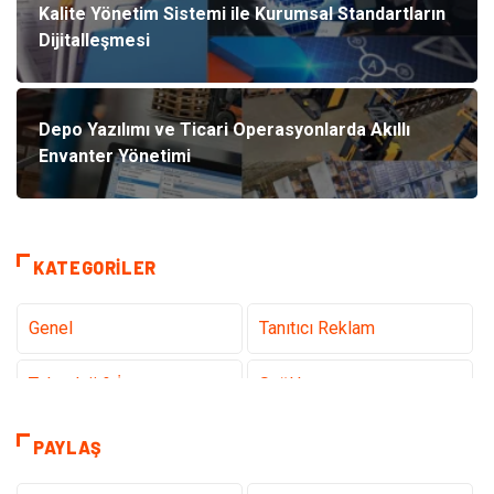
Kalite Yönetim Sistemi ile Kurumsal Standartların
Dijitalleşmesi
Depo Yazılımı ve Ticari Operasyonlarda Akıllı
Envanter Yönetimi
KATEGORILER
Genel
Tanıtıcı Reklam
Teknoloji & İnternet
Sağlık
Eğitim & Kariyer
Hizmet
PAYLAŞ