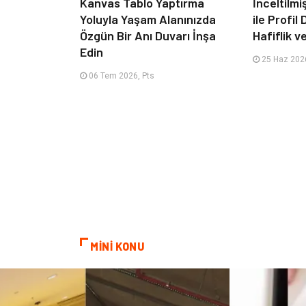
Kanvas Tablo Yaptırma
İnceltilm
Yoluyla Yaşam Alanınızda
ile Profil
Özgün Bir Anı Duvarı İnşa
Hafiflik v
Edin
25 Haz 2026
06 Tem 2026, Pts
MİNİ KONU