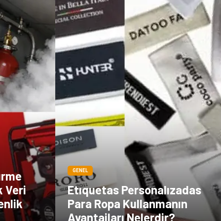
GENEL
ürme
k Veri
Etıquetas Personalızadas
enlik
Para Ropa Kullanmanın
Avantajları Nelerdir?