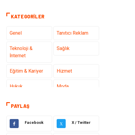
KATEGORILER
Genel
Tanıtıcı Reklam
Teknoloji &
Sağlık
İnternet
Eğitim & Kariyer
Hizmet
Hukuk
Moda
Gündem
Elektronik
PAYLAŞ
Otomotiv
Sağlıklı Yaşam
Facebook
X / Twitter
X
Dekorasyon
Güzellik & Bakım