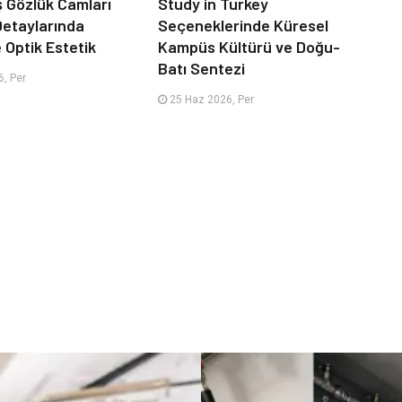
iş Gözlük Camları
Study in Turkey
 Detaylarında
Seçeneklerinde Küresel
e Optik Estetik
Kampüs Kültürü ve Doğu-
Batı Sentezi
, Per
25 Haz 2026, Per