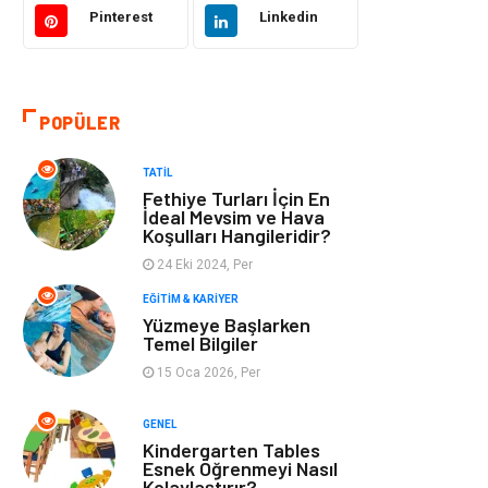
Pinterest
Linkedin
Tatil
Giyim
Alışveriş
Gençlik & Eğlence
POPÜLER
Genel Kültür
Gıda
TATIL
Fethiye Turları İçin En
Metal
Evlilik Rehberi
İdeal Mevsim ve Hava
Koşulları Hangileridir?
24 Eki 2024, Per
Müzik
Finans & Ekonomi
EĞITIM & KARIYER
Yüzmeye Başlarken
Yeme & İçme
Anne & Çocuk
Temel Bilgiler
15 Oca 2026, Per
Ev İşleri
Gayrimenkul
GENEL
Organizasyon
Keyif & Hobi
Kindergarten Tables
Esnek Öğrenmeyi Nasıl
Kolaylaştırır?