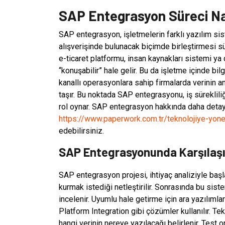
SAP Entegrasyon Süreci Nası
SAP entegrasyon, işletmelerin farklı yazılım si
alışverişinde bulunacak biçimde birleştirmesi sür
e-ticaret platformu, insan kaynakları sistemi ya
“konuşabilir” hale gelir. Bu da işletme içinde bilgi
kanallı operasyonlara sahip firmalarda verinin 
taşır. Bu noktada SAP entegrasyonu, iş süreklili
rol oynar. SAP entegrasyon hakkında daha detayl
https://www.paperwork.com.tr/teknolojiye-yon
edebilirsiniz.
SAP Entegrasyonunda Karşılaşıl
SAP entegrasyon projesi, ihtiyaç analiziyle başl
kurmak istediği netleştirilir. Sonrasında bu siste
incelenir. Uyumlu hale getirme için ara yazılım
Platform Integration gibi çözümler kullanılır. Te
hangi verinin nereye yazılacağı belirlenir. Test 