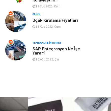
Astroloji
Aksesuar
13 Şub 2026, Cum
Mobilya
diş sağlığı
GENEL
Uçak Kiralama Fiyatları
Bebek Giyim
saç dökülmesi
18 Kas 2022, Cum
saç bakımı
beslenme
TEKNOLOJI & İNTERNET
SAP Entegrasyon Ne İşe
kozmetiğin püf
Spor Malzemeleri
Yarar?
noktaları
10 Ağu 2022, Çar
Doğal Enerji
İşitme
Kaynakları
Mermer