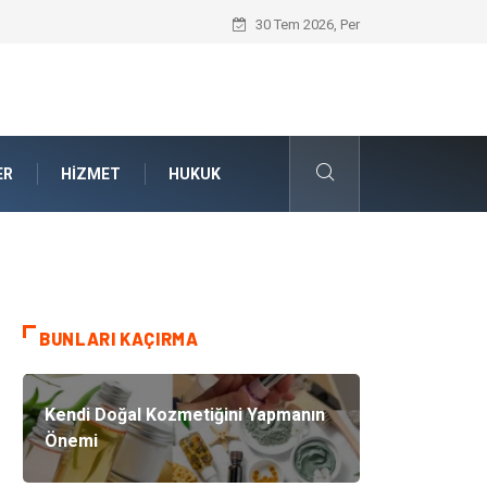
Kalite Yönetim Sistemi ile Kurumsal Stan
30 Tem 2026, Per
ER
HIZMET
HUKUK
BUNLARI KAÇIRMA
Kendi Doğal Kozmetiğini Yapmanın
Önemi