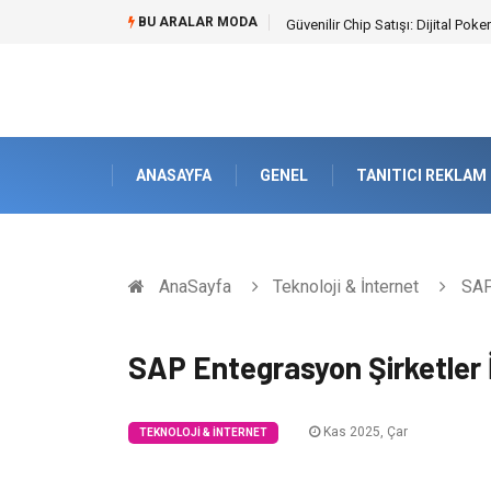
BU ARALAR MODA
Bahçe Çiti Kültürü ve Modern Pe
ANASAYFA
GENEL
TANITICI REKLAM
AnaSayfa
Teknoloji & İnternet
SAP 
SAP Entegrasyon Şirketler 
Kas 2025, Çar
TEKNOLOJI & İNTERNET