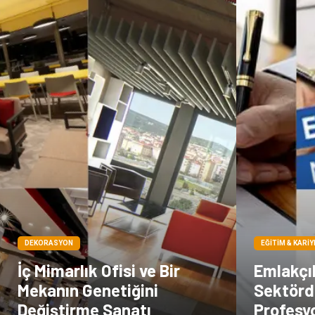
DEKORASYON
EĞITIM & KARIY
İç Mimarlık Ofisi ve Bir
Emlakçıl
Mekanın Genetiğini
Sektörd
Değiştirme Sanatı
Profesy