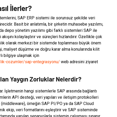
l İlerler?
stemlerini, SAP ERP sistemi ile sorunsuz şekilde veri
ecidir. Basit bir anlatımla, bir şirketin muhasebe yazılımı,
 da depo yönetim yazılımı gibi farklı sistemleri SAP ile
 akışını kolaylaştırır ve süreçleri hızlandırır. Özellikle çok
anlık olarak merkezi bir sistemde toplanması büyük önem
ği, maliyet düşürme ve doğru karar alma konularında kilit
ı bilgiye ulaşmak için
elik-cozumler/sap-entegrasyonu/
web adresini ziyaret
an Yaygın Zorluklar Nelerdir?
ar. İşletmenin hangi sistemlerle SAP arasında bağlantı
mlerin API desteği, veri yapıları ve iletişim protokolleri
lar (middleware), örneğin SAP PI/PO ya da SAP Cloud
knik ekip, veri formatlarını eşleştirir ve SAP sisteminde
ortamında yapılan senaryolarla sistemin çalışması sınanır.