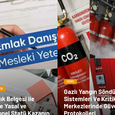
GENEL
ER
Gazlı Yangın Sönd
ık Belgesi ile
Sistemleri Ve Kriti
e Yasal ve
Merkezlerinde Güv
onel Statü Kazanın
Protokolleri