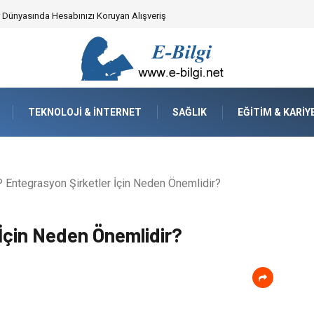
yzaj Mimarisindeki Hayati Rolü
TEKNOLOJI & İNTERNET
SAĞLIK
EĞITIM & KARIY
Entegrasyon Şirketler İçin Neden Önemlidir?
İçin Neden Önemlidir?