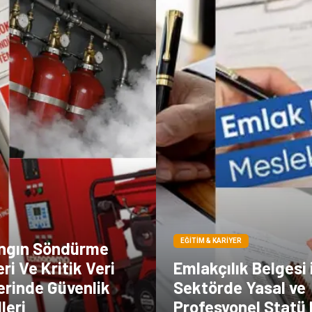
EĞITIM & KARIYER
angın Söndürme
ri Ve Kritik Veri
Emlakçılık Belgesi 
erinde Güvenlik
Sektörde Yasal ve
leri
Profesyonel Statü