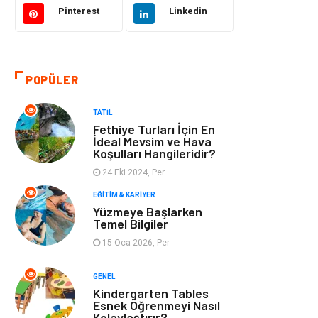
Pinterest
Linkedin
Tatil
Giyim
Alışveriş
Gençlik & Eğlence
POPÜLER
Genel Kültür
Gıda
TATIL
Fethiye Turları İçin En
Metal
Evlilik Rehberi
İdeal Mevsim ve Hava
Koşulları Hangileridir?
24 Eki 2024, Per
Müzik
Finans & Ekonomi
EĞITIM & KARIYER
Yüzmeye Başlarken
Yeme & İçme
Anne & Çocuk
Temel Bilgiler
15 Oca 2026, Per
Ev İşleri
Gayrimenkul
GENEL
Organizasyon
Keyif & Hobi
Kindergarten Tables
Esnek Öğrenmeyi Nasıl
Kolaylaştırır?