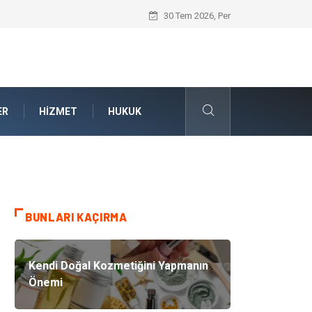
Bahçe Çiti Kültürü ve Modern Peyzaj Mi
30 Tem 2026, Per
ER
HIZMET
HUKUK
BUNLARI KAÇIRMA
Kendi Doğal Kozmetiğini Yapmanın
Önemi