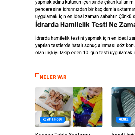
yapmak adına kutunun içerisinde çıkan kullanım ta
penceresine idrarınızdan bir kaç damla aktarma
uygulamak için en ideal zaman sabahtır. Çünkü 
İdrarda Hamilelik Testi Ne Zama
İdrarda hamilelik testini yapmak için en ideal 
yapılan testlerde hatalı sonuç alınması söz konusu
olan ilişkiyi takip eden 10. gün testi uygulamak iç
NELER VAR
KEYIF & HOBI
GENEL
Kanvas Tablo Yaptırma
İnceltilm