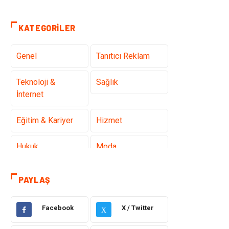
KATEGORILER
Genel
Tanıtıcı Reklam
Teknoloji &
Sağlık
İnternet
Eğitim & Kariyer
Hizmet
Hukuk
Moda
Gündem
Elektronik
PAYLAŞ
Otomotiv
Sağlıklı Yaşam
Facebook
X / Twitter
X
Dekorasyon
Güzellik & Bakım