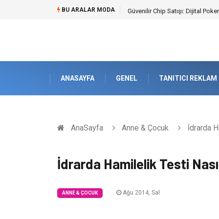
BU ARALAR MODA
Güvenilir Chip Satışı: Dijital Po
ANASAYFA
GENEL
TANITICI REKLAM
AnaSayfa
Anne & Çocuk
İdrarda Ha
İdrarda Hamilelik Testi Nası
Ağu 2014, Sal
ANNE & ÇOCUK