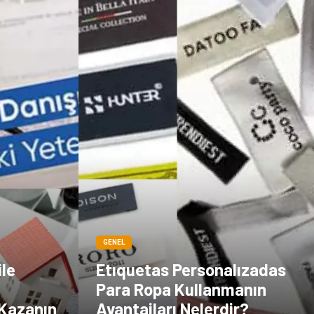
GENEL
ile
Etıquetas Personalızadas
Para Ropa Kullanmanın
 Kazanın
Avantajları Nelerdir?