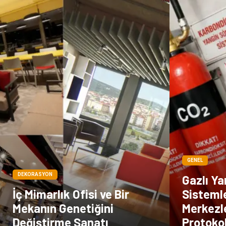
GENEL
DEKORASYON
Gazlı Y
İç Mimarlık Ofisi ve Bir
Sistemle
Mekanın Genetiğini
Merkezl
Değiştirme Sanatı
Protokol