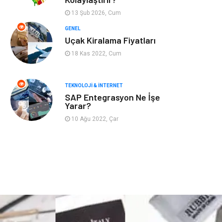
Astroloji
Aksesuar
13 Şub 2026, Cum
Mobilya
diş sağlığı
GENEL
Uçak Kiralama Fiyatları
Bebek Giyim
saç dökülmesi
18 Kas 2022, Cum
saç bakımı
beslenme
TEKNOLOJI & İNTERNET
SAP Entegrasyon Ne İşe
kozmetiğin püf
Spor Malzemeleri
Yarar?
noktaları
10 Ağu 2022, Çar
Doğal Enerji
İşitme
Kaynakları
Mermer