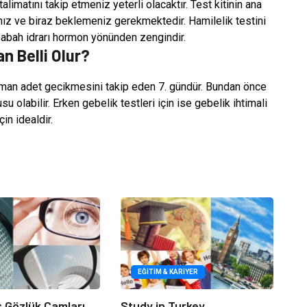
limatını takip etmeniz yeterli olacaktır. Test kitinin ana
nız ve biraz beklemeniz gerekmektedir. Hamilelik testini
sabah idrarı hormon yönünden zengindir.
n Belli Olur?
zaman adet gecikmesini takip eden 7. gündür. Bundan önce
 olabilir. Erken gebelik testleri için ise gebelik ihtimali
in idealdir.
EĞITIM & KARIYER
iş Gözlük Camları
Study in Turkey