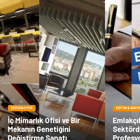
DEKORASYON
EĞITIM & KARIY
İç Mimarlık Ofisi ve Bir
Emlakçıl
Mekanın Genetiğini
Sektörd
Değiştirme Sanatı
Profesy