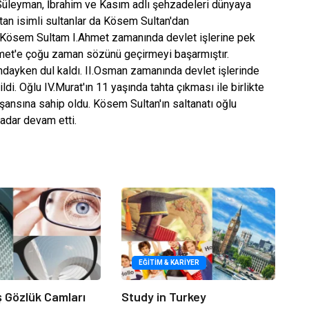
 Süleyman, İbrahim ve Kasım adlı şehzadeleri dünyaya
an isimli sultanlar da Kösem Sultan'dan
Kösem Sultam I.Ahmet zamanında devlet işlerine pek
Ahmet'e çoğu zaman sözünü geçirmeyi başarmıştır.
ndayken dul kaldı. II.Osman zamanında devlet işlerinde
di. Oğlu IV.Murat'ın 11 yaşında tahta çıkması ile birlikte
şansına sahip oldu. Kösem Sultan'ın saltanatı oğlu
kadar devam etti.
EĞITIM & KARIYER
iş Gözlük Camları
Study in Turkey