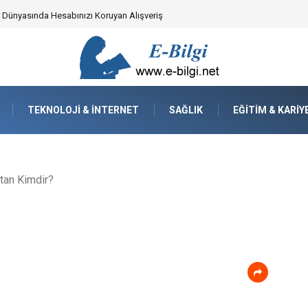
yzaj Mimarisindeki Hayati Rolü
TEKNOLOJI & İNTERNET
SAĞLIK
EĞITIM & KARIY
an Kimdir?