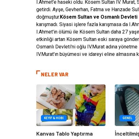
I.Ahmet'e haseki oldu. Kösem Sultan IV. Murat,
getirdi. Ayşe, Gevherhan, Fatma ve Hanzade Sult
doğmuştur.
Kösem Sultan ve Osmanlı Devleti
karışmadı. Siyasi işlere fazla karışmasa da I.
I.Ahmet'in ölümü ile Kösem Sultan daha 27 yaşı
etkinliği artan Kösem Sultan eski saraya gönderil
Osmanlı Devleti'ni oğlu IV.Murat adına yönetme 
IV.Murat'ın büyümesi ve idareyi eline almasına 
NELER VAR
KEYIF & HOBI
GENEL
Kanvas Tablo Yaptırma
İnceltilm