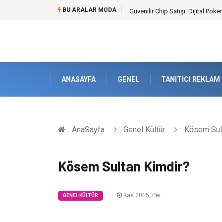
BU ARALAR MODA
Bahçe Çiti Kültürü ve Modern Pe
ANASAYFA
GENEL
TANITICI REKLAM
AnaSayfa
Genel Kültür
Kösem Sult
Kösem Sultan Kimdir?
Kas 2015, Per
GENEL KÜLTÜR