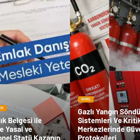
GENEL
ER
Gazlı Yangın Sönd
ık Belgesi ile
Sistemleri Ve Kriti
e Yasal ve
Merkezlerinde Güv
onel Statü Kazanın
Protokolleri