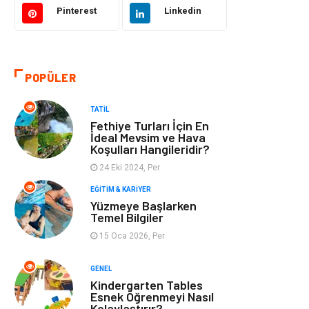
Pinterest
Linkedin
Tatil
Giyim
Alışveriş
Gençlik & Eğlence
POPÜLER
Genel Kültür
Gıda
TATIL
Fethiye Turları İçin En
Metal
Evlilik Rehberi
İdeal Mevsim ve Hava
Koşulları Hangileridir?
24 Eki 2024, Per
Müzik
Finans & Ekonomi
EĞITIM & KARIYER
Yüzmeye Başlarken
Yeme & İçme
Anne & Çocuk
Temel Bilgiler
15 Oca 2026, Per
Ev İşleri
Gayrimenkul
GENEL
Organizasyon
Keyif & Hobi
Kindergarten Tables
Esnek Öğrenmeyi Nasıl
Kolaylaştırır?