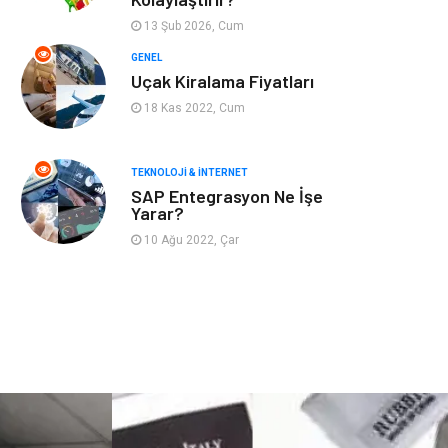
Astroloji
Aksesuar
13 Şub 2026, Cum
Mobilya
diş sağlığı
GENEL
Uçak Kiralama Fiyatları
Bebek Giyim
saç dökülmesi
18 Kas 2022, Cum
saç bakımı
beslenme
TEKNOLOJI & İNTERNET
SAP Entegrasyon Ne İşe
kozmetiğin püf
Spor Malzemeleri
Yarar?
noktaları
10 Ağu 2022, Çar
Doğal Enerji
İşitme
Kaynakları
Mermer