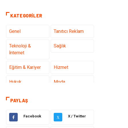
KATEGORILER
Genel
Tanıtıcı Reklam
Teknoloji &
Sağlık
İnternet
Eğitim & Kariyer
Hizmet
Hukuk
Moda
Gündem
Elektronik
PAYLAŞ
Otomotiv
Sağlıklı Yaşam
Facebook
X / Twitter
X
Dekorasyon
Güzellik & Bakım