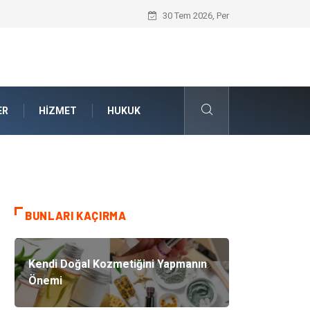
Kalite Yönetim Sistemi ile Kurumsal Stan
30 Tem 2026, Per
ER
HIZMET
HUKUK
BUNLARI KAÇIRMA
Kendi Doğal Kozmetiğini Yapmanın
Önemi