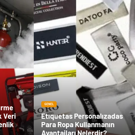
GENEL
ürme
k Veri
Etıquetas Personalızadas
enlik
Para Ropa Kullanmanın
Avantajları Nelerdir?