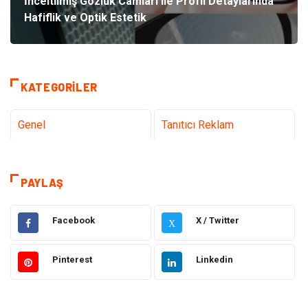
İnceltilmiş Gözlük Camları ile Profil Detaylarında
Hafiflik ve Optik Estetik
KATEGORILER
Genel
Tanıtıcı Reklam
Teknoloji & İnternet
Sağlık
PAYLAŞ
Eğitim & Kariyer
Hizmet
Facebook
X / Twitter
X
Hukuk
Moda
Pinterest
Linkedin
Gündem
Elektronik
Otomotiv
Sağlıklı Yaşam