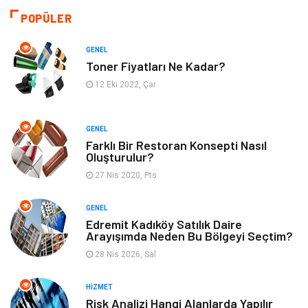
POPÜLER
Dekorasyon
Güzellik & Bakım
GENEL
Tatil
Giyim
Toner Fiyatları Ne Kadar?
12 Eki 2022, Çar
Alışveriş
Gençlik & Eğlence
GENEL
Genel Kültür
Gıda
Farklı Bir Restoran Konsepti Nasıl
Oluşturulur?
Metal
Evlilik Rehberi
27 Nis 2020, Pts
Müzik
Finans & Ekonomi
GENEL
Edremit Kadıköy Satılık Daire
Arayışımda Neden Bu Bölgeyi Seçtim?
Yeme & İçme
Anne & Çocuk
28 Nis 2026, Sal
Ev İşleri
Gayrimenkul
HIZMET
Risk Analizi Hangi Alanlarda Yapılır
Organizasyon
Keyif & Hobi