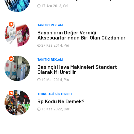
17 Ara 2013, Sal
Astroloji
Aksesuar
TANITICI REKLAM
Mobilya
diş sağlığı
Bayanların Değer Verdiği
Aksesuarlarından Biri Olan Cüzdanlar
Bebek Giyim
saç dökülmesi
27 Kas 2014, Per
saç bakımı
beslenme
TANITICI REKLAM
Basınçlı Hava Makineleri Standart
Olarak Mı Üretilir
kozmetiğin püf noktaları
Spor Malzemeleri
10 Mar 2014, Pts
Doğal Enerji Kaynakları
İşitme
TEKNOLOJI & İNTERNET
Rp Kodu Ne Demek?
Mermer
16 Kas 2022, Çar