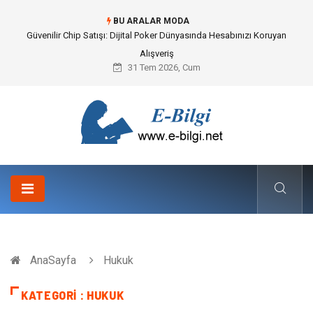
BU ARALAR MODA
Bahçe Çiti Kültürü ve Modern Peyzaj Mimarisindeki Hayati Rolü
31 Tem 2026, Cum
AnaSayfa
Hukuk
KATEGORI : HUKUK